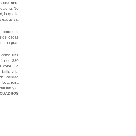
s una obra
 galería. No
, lo que la
 exclusiva,
 reproduce
as delicadas
con una gran
e como una
odón de 380
l color. La
brillo y la
de calidad
erfecta para
alidad y el
CUADROS