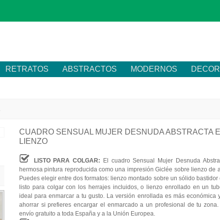
RETRATOS
ABSTRACTOS
MODERNOS
DECOR
a
CUADRO SENSUAL MUJER DESNUDA ABSTRACTA 
LIENZO
LISTO PARA COLGAR:
El cuadro Sensual Mujer Desnuda Abstra
hermosa pintura reproducida como una impresión Giclée sobre lienzo de al
Puedes elegir entre dos formatos: lienzo montado sobre un sólido bastidor
listo para colgar con los herrajes incluidos, o lienzo enrollado en un tub
ideal para enmarcar a tu gusto. La versión enrollada es más económica y
ahorrar si prefieres encargar el enmarcado a un profesional de tu zona
envío gratuito a toda España y a la Unión Europea.