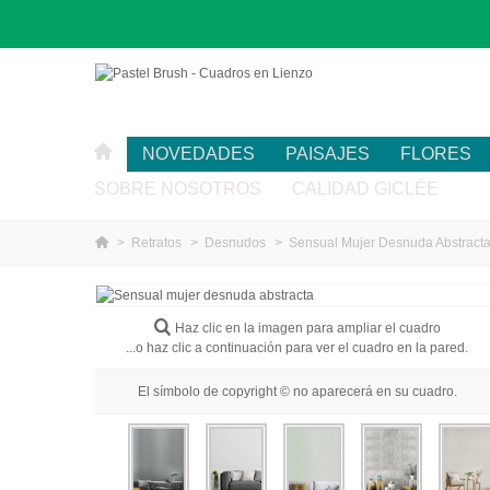
NOVEDADES
PAISAJES
FLORES
SOBRE NOSOTROS
CALIDAD GICLÉE
>
Retratos
>
Desnudos
>
Sensual Mujer Desnuda Abstract
Haz clic en la imagen para ampliar el cuadro
...o haz clic a continuación para ver el cuadro en la pared.
El símbolo de copyright © no aparecerá en su cuadro.