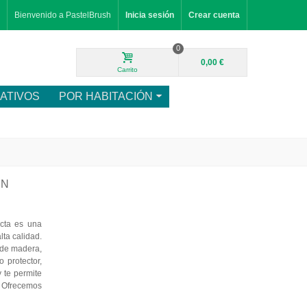
Bienvenido a PastelBrush
Inicia sesión
Crear cuenta
0
0,00 €
Carrito
ATIVOS
POR HABITACIÓN
EN
cta es una
ta calidad.
 de madera,
o protector,
 te permite
. Ofrecemos