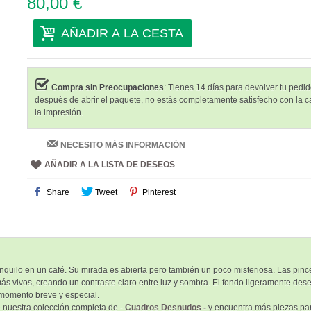
80,00 €
AÑADIR A LA CESTA
Compra sin Preocupaciones
: Tienes 14 días para devolver tu pedido
después de abrir el paquete, no estás completamente satisfecho con la c
la impresión.
NECESITO MÁS INFORMACIÓN
AÑADIR A LA LISTA DE DESEOS
Share
Tweet
Pinterest
quilo en un café. Su mirada es abierta pero también un poco misteriosa. Las pince
ás vivos, creando un contraste claro entre luz y sombra. El fondo ligeramente dese
 momento breve y especial.
 nuestra colección completa de -
Cuadros Desnudos -
y encuentra más piezas par