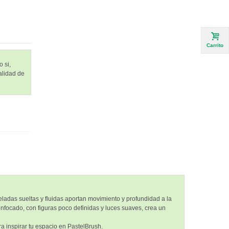
Carrito
 si,
alidad de
ladas sueltas y fluidas aportan movimiento y profundidad a la
nfocado, con figuras poco definidas y luces suaves, crea un
a inspirar tu espacio en PastelBrush.