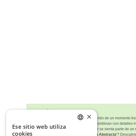
Descripción del Cuadro
×
Este cuadro muestra a una mujer disfrutando de un momento tran
escena. Los tonos cálidos y terrosos se combinan con detalles m
Ese sitio web utiliza
ENGLISH
ambiente íntimo y hace que el espectador se sienta parte de un
cookies
¿Te ha gustado
'Sensual Mujer Desnuda Abstracta'
? Descubre