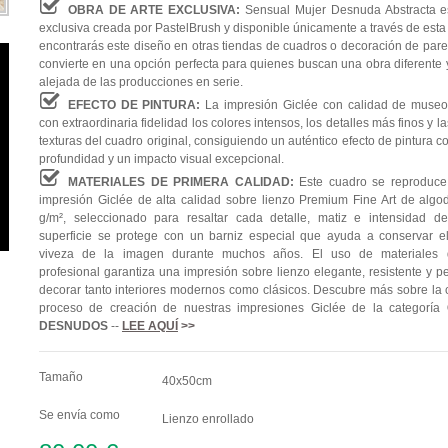
OBRA DE ARTE EXCLUSIVA:
Sensual Mujer Desnuda Abstracta e
exclusiva creada por PastelBrush y disponible únicamente a través de esta
encontrarás este diseño en otras tiendas de cuadros o decoración de pared
convierte en una opción perfecta para quienes buscan una obra diferente y
alejada de las producciones en serie.
EFECTO DE PINTURA:
La impresión Giclée con calidad de museo
con extraordinaria fidelidad los colores intensos, los detalles más finos y l
texturas del cuadro original, consiguiendo un auténtico efecto de pintura 
profundidad y un impacto visual excepcional.
MATERIALES DE PRIMERA CALIDAD:
Este cuadro se reproduc
impresión Giclée de alta calidad sobre lienzo Premium Fine Art de alg
g/m², seleccionado para resaltar cada detalle, matiz e intensidad de
superficie se protege con un barniz especial que ayuda a conservar el 
viveza de la imagen durante muchos años. El uso de materiales 
profesional garantiza una impresión sobre lienzo elegante, resistente y p
decorar tanto interiores modernos como clásicos. Descubre más sobre la c
proceso de creación de nuestras impresiones Giclée de la categoría
DESNUDOS
--
LEE AQUÍ
>>
Tamaño
40x50cm
Se envía como
Lienzo enrollado