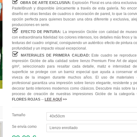
OBRA DE ARTE EXCLUSIVA:
Explosión Floral es una obra exclusiva
PastelBrush y disponible únicamente a través de esta galería. No encon
diseño en otras tiendas de cuadros o decoración de pared, lo que la convi
opción perfecta para quienes buscan una obra diferente y exclusiva, ale
producciones en serie.
EFECTO DE PINTURA:
La impresión Giclée con calidad de museo
con extraordinaria fidelidad los colores intensos, los detalles más finos y l
texturas del cuadro original, consiguiendo un auténtico efecto de pintura 
profundidad y un impacto visual excepcional.
MATERIALES DE PRIMERA CALIDAD:
Este cuadro se reproduc
impresión Giclée de alta calidad sobre lienzo Premium Fine Art de alg
g/m², seleccionado para resaltar cada detalle, matiz e intensidad de
superficie se protege con un barniz especial que ayuda a conservar el 
viveza de la imagen durante muchos años. El uso de materiales 
profesional garantiza una impresión sobre lienzo elegante, resistente y p
decorar tanto interiores modernos como clásicos. Descubre más sobre la c
proceso de creación de nuestras impresiones Giclée de la categoría
FLORES ROJAS
--
LEE AQUÍ
>>
Tamaño
40x50cm
Se envía como
Lienzo enrollado