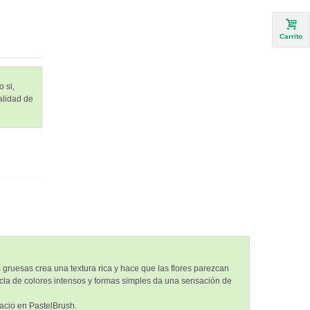
Carrito
 si,
alidad de
 gruesas crea una textura rica y hace que las flores parezcan
ezcla de colores intensos y formas simples da una sensación de
pacio en PastelBrush.