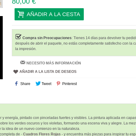
80,00 €
AÑADIR A LA CESTA
Compra sin Preocupaciones
: Tienes 14 días para devolver tu pedido
después de abrir el paquete, no estás completamente satisfecho con la c
la impresión.
NECESITO MÁS INFORMACIÓN
AÑADIR A LA LISTA DE DESEOS
Share
Tweet
Pinterest
 y energía, pintado con pinceladas fuertes y visibles. La pintura aplicada en capas
n sobre los verdes oscuros y los violetas, formando una escena viva y alegre. La m
 y la idea de un nuevo comienzo en la naturaleza.
 completa de -
Cuadros Flores Rojas -
y encuentra más piezas para inspirar tu es