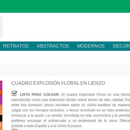
RETRATOS
ABSTRACTOS
MODERNOS
DECOR
CUADRO EXPLOSIÓN FLORAL EN LIENZO
LISTO PARA COLGAR:
El cuadro Explosión Floral es una herm
reproducida como una impresión Giclée sobre lienzo de alta calidad. Pu
entre dos formatos: lienzo montado sobre un sólido bastidor de madera,
colgar con los herrajes incluidos, o lienzo enrollado en un tubo protector
enmarcar a tu gusto. La versión enrollada es más económica y te permite
prefieres encargar el enmarcado a un profesional de tu zona. Ofrec
gratuito a toda España y a la Unión Europea.