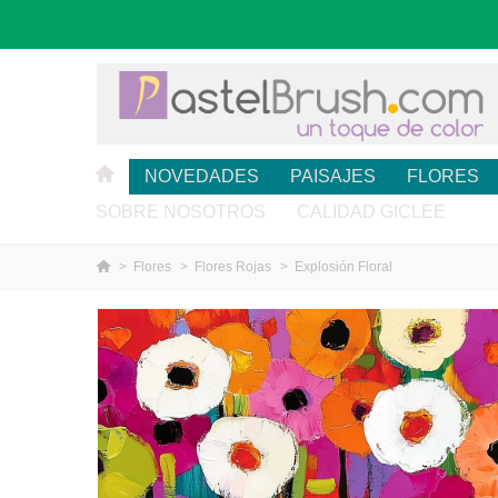
NOVEDADES
PAISAJES
FLORES
SOBRE NOSOTROS
CALIDAD GICLÉE
>
Flores
>
Flores Rojas
>
Explosión Floral