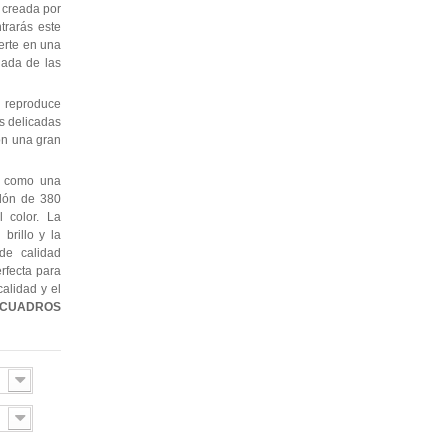
 creada por
trarás este
erte en una
jada de las
 reproduce
as delicadas
con una gran
e como una
odón de 380
l color. La
brillo y la
de calidad
erfecta para
alidad y el
CUADROS