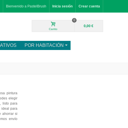
Bienvenido a PastelBrush
Inicia sesión
Crear cuenta
0
0,00 €
Carrito
ATIVOS
POR HABITACIÓN
osa pintura
edes elegir
 listo para
, ideal para
 ahorrar si
emos envío