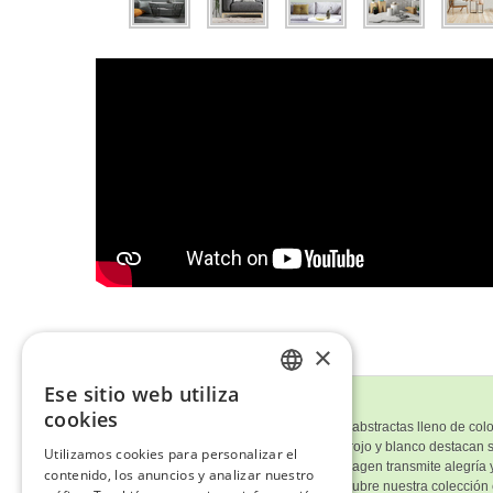
×
Ese sitio web utiliza
ENGLISH
Descripción del Cuadro
cookies
Este cuadro muestra un campo de flores abstractas lleno de color
ITALIAN
casi en relieve. Los tonos rosa, naranja, rojo y blanco destaca
Utilizamos cookies para personalizar el
movimiento y frescura. En conjunto, la imagen transmite alegría
contenido, los anuncios y analizar nuestro
GERMAN
¿Te ha gustado
'Explosión Floral'
? Descubre nuestra colección