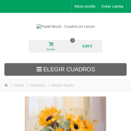
Inicia sesión
Crear cuenta
0
0,00 €
Carrito
ELEGIR CUADROS
>
Flores
>
Girasoles
>
Girasol Pastel
Novedades
Paisajes
Flores
Retratos