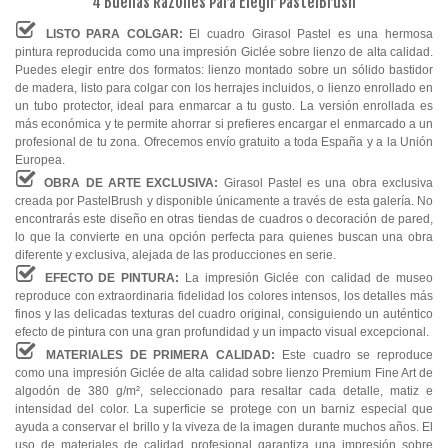
4 Buenas Razones Para Elegir PastelBrush
LISTO PARA COLGAR:
El cuadro Girasol Pastel es una hermosa
pintura reproducida como una impresión Giclée sobre lienzo de alta calidad.
Puedes elegir entre dos formatos: lienzo montado sobre un sólido bastidor
de madera, listo para colgar con los herrajes incluidos, o lienzo enrollado en
un tubo protector, ideal para enmarcar a tu gusto. La versión enrollada es
más económica y te permite ahorrar si prefieres encargar el enmarcado a un
profesional de tu zona. Ofrecemos envío gratuito a toda España y a la Unión
Europea.
OBRA DE ARTE EXCLUSIVA:
Girasol Pastel es una obra exclusiva
creada por PastelBrush y disponible únicamente a través de esta galería. No
encontrarás este diseño en otras tiendas de cuadros o decoración de pared,
lo que la convierte en una opción perfecta para quienes buscan una obra
diferente y exclusiva, alejada de las producciones en serie.
EFECTO DE PINTURA:
La impresión Giclée con calidad de museo
reproduce con extraordinaria fidelidad los colores intensos, los detalles más
finos y las delicadas texturas del cuadro original, consiguiendo un auténtico
efecto de pintura con una gran profundidad y un impacto visual excepcional.
MATERIALES DE PRIMERA CALIDAD:
Este cuadro se reproduce
como una impresión Giclée de alta calidad sobre lienzo Premium Fine Art de
algodón de 380 g/m², seleccionado para resaltar cada detalle, matiz e
intensidad del color. La superficie se protege con un barniz especial que
ayuda a conservar el brillo y la viveza de la imagen durante muchos años. El
uso de materiales de calidad profesional garantiza una impresión sobre