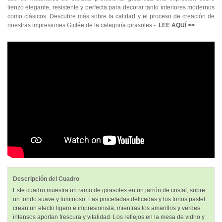
lienzo elegante, resistente y perfecta para decorar tanto interiores modernos
como clásicos. Descubre más sobre la calidad y el proceso de creación de
nuestras impresiones Giclée de la categoría girasoles -:
LEE AQUÍ
>>
Descripción del Cuadro
Este cuadro muestra un ramo de girasoles en un jarrón de cristal, sobre
un fondo suave y luminoso. Las pinceladas delicadas y los tonos pastel
crean un efecto ligero e impresionista, mientras los amarillos y verdes
intensos aportan frescura y vitalidad. Los reflejos en la mesa de vidrio y