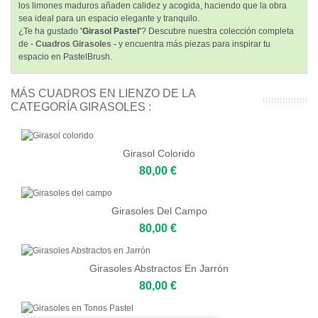
los limones maduros añaden calidez y acogida, haciendo que la obra
sea ideal para un espacio elegante y tranquilo.
¿Te ha gustado
'Girasol Pastel'
? Descubre nuestra colección completa
de -
Cuadros Girasoles -
y encuentra más piezas para inspirar tu
espacio en PastelBrush.
MÁS CUADROS EN LIENZO DE LA
CATEGORÍA GIRASOLES :
Girasol Colorido
80,00 €
Girasoles Del Campo
80,00 €
Girasoles Abstractos En Jarrón
80,00 €