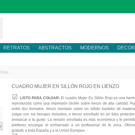
RETRATOS
ABSTRACTOS
MODERNOS
DECOR
 Rojo
CUADRO MUJER EN SILLÓN ROJO EN LIENZO
LISTO PARA COLGAR:
El cuadro Mujer En Sillón Rojo es una herm
reproducida como una impresión Giclée sobre lienzo de alta calidad. Pu
entre dos formatos: lienzo montado sobre un sólido bastidor de madera,
colgar con los herrajes incluidos, o lienzo enrollado en un tubo protector
enmarcar a tu gusto. La versión enrollada es más económica y te permite
prefieres encargar el enmarcado a un profesional de tu zona. Ofrec
gratuito a toda España y a la Unión Europea.