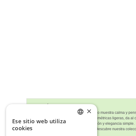
Descripción del Cuadro
×
Este cuadro de una mujer en un sillón rojo muestra calma y pens
sillón. El fondo abstracto, con formas geométricas ligeras, da a
Ese sitio web utiliza
ENGLISH
cuadro es un buen equilibrio entre emoción y elegancia simple.
cookies
¿Te ha gustado
'Mujer En Sillón Rojo'
? Descubre nuestra colec
ITALIAN