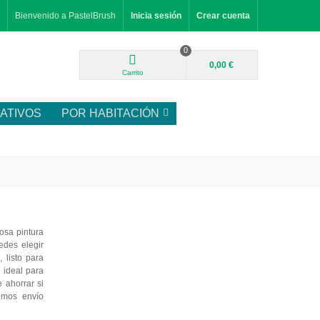
Bienvenido a PastelBrush
Inicia sesión
Crear cuenta
0
0,00 €
Carrito
ATIVOS
POR HABITACIÓN
osa pintura
edes elegir
 listo para
, ideal para
 ahorrar si
emos envío