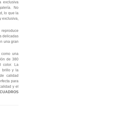
 exclusiva
alería. No
, lo que la
 exclusiva,
 reproduce
as delicadas
con una gran
e como una
odón de 380
l color. La
brillo y la
de calidad
erfecta para
alidad y el
CUADROS