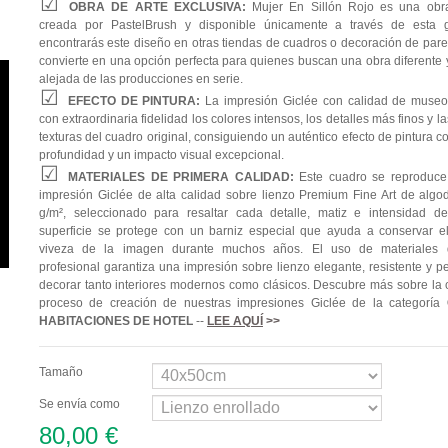
OBRA DE ARTE EXCLUSIVA:
Mujer En Sillón Rojo es una obra
creada por PastelBrush y disponible únicamente a través de esta g
encontrarás este diseño en otras tiendas de cuadros o decoración de pared
convierte en una opción perfecta para quienes buscan una obra diferente y
alejada de las producciones en serie.
EFECTO DE PINTURA:
La impresión Giclée con calidad de museo
con extraordinaria fidelidad los colores intensos, los detalles más finos y l
texturas del cuadro original, consiguiendo un auténtico efecto de pintura 
profundidad y un impacto visual excepcional.
MATERIALES DE PRIMERA CALIDAD:
Este cuadro se reproduc
impresión Giclée de alta calidad sobre lienzo Premium Fine Art de alg
g/m², seleccionado para resaltar cada detalle, matiz e intensidad de
superficie se protege con un barniz especial que ayuda a conservar el 
viveza de la imagen durante muchos años. El uso de materiales 
profesional garantiza una impresión sobre lienzo elegante, resistente y p
decorar tanto interiores modernos como clásicos. Descubre más sobre la c
proceso de creación de nuestras impresiones Giclée de la categoría
HABITACIONES DE HOTEL
--
LEE AQUÍ
>>
Tamaño
Se envía como
80,00 €