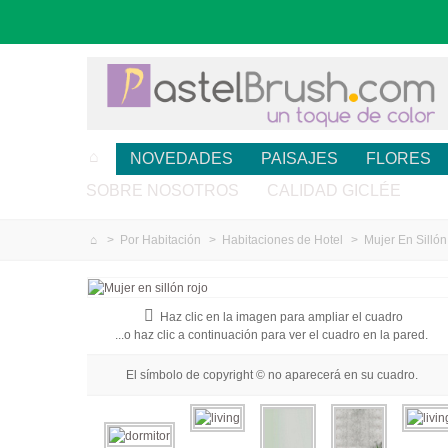
NOVEDADES
PAISAJES
FLORES
SOBRE NOSOTROS
CALIDAD GICLÉE
>
Por Habitación
>
Habitaciones de Hotel
>
Mujer En Sillón
Haz clic en la imagen para ampliar el cuadro
...o haz clic a continuación para ver el cuadro en la pared.
El símbolo de copyright © no aparecerá en su cuadro.