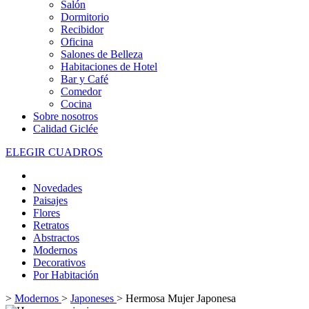
Salón
Dormitorio
Recibidor
Oficina
Salones de Belleza
Habitaciones de Hotel
Bar y Café
Comedor
Cocina
Sobre nosotros
Calidad Giclée
ELEGIR CUADROS
Novedades
Paisajes
Flores
Retratos
Abstractos
Modernos
Decorativos
Por Habitación
>
Modernos
>
Japoneses
>
Hermosa Mujer Japonesa