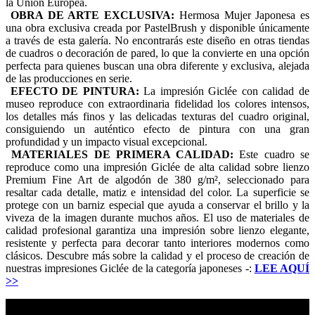
la Unión Europea.
OBRA DE ARTE EXCLUSIVA:
Hermosa Mujer Japonesa es
una obra exclusiva creada por PastelBrush y disponible únicamente
a través de esta galería. No encontrarás este diseño en otras tiendas
de cuadros o decoración de pared, lo que la convierte en una opción
perfecta para quienes buscan una obra diferente y exclusiva, alejada
de las producciones en serie.
EFECTO DE PINTURA:
La impresión Giclée con calidad de
museo reproduce con extraordinaria fidelidad los colores intensos,
los detalles más finos y las delicadas texturas del cuadro original,
consiguiendo un auténtico efecto de pintura con una gran
profundidad y un impacto visual excepcional.
MATERIALES DE PRIMERA CALIDAD:
Este cuadro se
reproduce como una impresión Giclée de alta calidad sobre lienzo
Premium Fine Art de algodón de 380 g/m², seleccionado para
resaltar cada detalle, matiz e intensidad del color. La superficie se
protege con un barniz especial que ayuda a conservar el brillo y la
viveza de la imagen durante muchos años. El uso de materiales de
calidad profesional garantiza una impresión sobre lienzo elegante,
resistente y perfecta para decorar tanto interiores modernos como
clásicos. Descubre más sobre la calidad y el proceso de creación de
nuestras impresiones Giclée de la categoría japoneses -:
LEE AQUÍ
>>