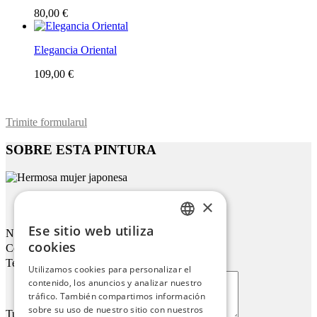
80,00 €
Elegancia Oriental
109,00 €
Trimite formularul
SOBRE ESTA PINTURA
×
Hermosa Mujer Japonesa
Ese sitio web utiliza
Nombre
ENGLISH
cookies
Correo electrónico
ITALIAN
Teléfono
Utilizamos cookies para personalizar el
contenido, los anuncios y analizar nuestro
GERMAN
tráfico. También compartimos información
FRENCH
sobre su uso de nuestro sitio con nuestros
Tu mensaje