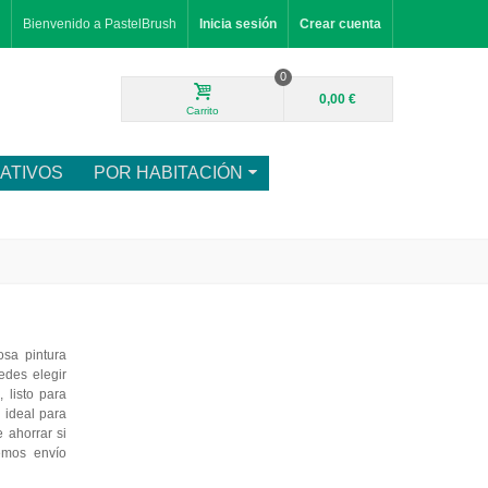
Bienvenido a PastelBrush
Inicia sesión
Crear cuenta
0
0,00 €
Carrito
ATIVOS
POR HABITACIÓN
sa pintura
edes elegir
 listo para
, ideal para
 ahorrar si
emos envío