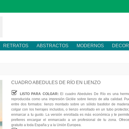
RETRATOS
ABSTRACTOS
MODERNOS
DECOR
CUADRO ABEDULES DE RÍO EN LIENZO
LISTO PARA COLGAR:
El cuadro Abedules De Río es una hermo
reproducida como una impresión Giclée sobre lienzo de alta calidad. Pu
entre dos formatos: lienzo montado sobre un sólido bastidor de madera,
colgar con los herrajes incluidos, o lienzo enrollado en un tubo protector
enmarcar a tu gusto. La versión enrollada es más económica y te permite
prefieres encargar el enmarcado a un profesional de tu zona. Ofrec
gratuito a toda España y a la Unión Europea.