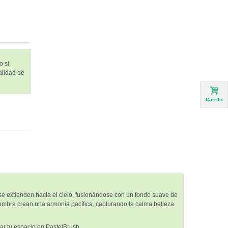
 si,
alidad de
Carrito
 se extienden hacia el cielo, fusionándose con un fondo suave de
 sombra crean una armonía pacífica, capturando la calma belleza
ar tu espacio en PastelBrush.