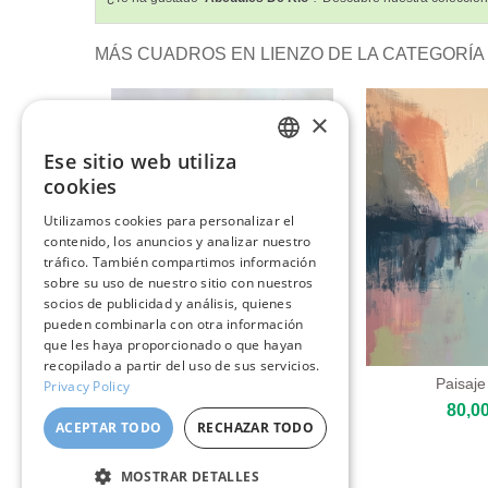
MÁS CUADROS EN LIENZO DE LA CATEGORÍA 
×
Ese sitio web utiliza
ENGLISH
cookies
ITALIAN
Utilizamos cookies para personalizar el
contenido, los anuncios y analizar nuestro
GERMAN
tráfico. También compartimos información
FRENCH
sobre su uso de nuestro sitio con nuestros
socios de publicidad y análisis, quienes
SPANISH
pueden combinarla con otra información
que les haya proporcionado o que hayan
recopilado a partir del uso de sus servicios.
Campo De Flores De Colores
Paisaje
Privacy Policy
80,00 €
80,00
ACEPTAR TODO
RECHAZAR TODO
MOSTRAR DETALLES