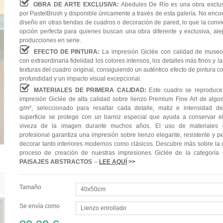
OBRA DE ARTE EXCLUSIVA:
Abedules De Río es una obra exclu
por PastelBrush y disponible únicamente a través de esta galería. No enco
diseño en otras tiendas de cuadros o decoración de pared, lo que la convi
opción perfecta para quienes buscan una obra diferente y exclusiva, ale
producciones en serie.
EFECTO DE PINTURA:
La impresión Giclée con calidad de museo
con extraordinaria fidelidad los colores intensos, los detalles más finos y l
texturas del cuadro original, consiguiendo un auténtico efecto de pintura 
profundidad y un impacto visual excepcional.
MATERIALES DE PRIMERA CALIDAD:
Este cuadro se reproduc
impresión Giclée de alta calidad sobre lienzo Premium Fine Art de alg
g/m², seleccionado para resaltar cada detalle, matiz e intensidad de
superficie se protege con un barniz especial que ayuda a conservar el 
viveza de la imagen durante muchos años. El uso de materiales 
profesional garantiza una impresión sobre lienzo elegante, resistente y p
decorar tanto interiores modernos como clásicos. Descubre más sobre la c
proceso de creación de nuestras impresiones Giclée de la categoría
PAISAJES ABSTRACTOS
--
LEE AQUÍ
>>
Tamaño
40x50cm
Se envía como
Lienzo enrollado