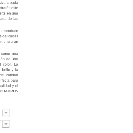
siva creada
ntrarás este
erte en una
jada de las
 reproduce
as delicadas
con una gran
e como una
odón de 380
l color. La
brillo y la
de calidad
erfecta para
alidad y el
CUADROS