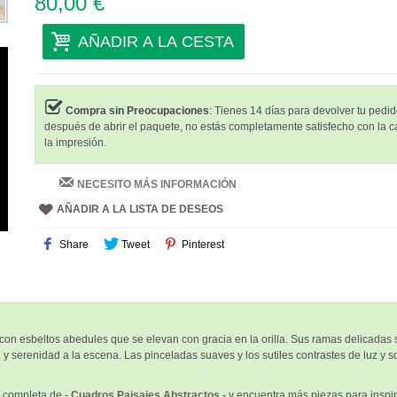
80,00 €
AÑADIR A LA CESTA
Compra sin Preocupaciones
: Tienes 14 días para devolver tu pedido
después de abrir el paquete, no estás completamente satisfecho con la c
la impresión.
NECESITO MÁS INFORMACIÓN
AÑADIR A LA LISTA DE DESEOS
Share
Tweet
Pinterest
, con esbeltos abedules que se elevan con gracia en la orilla. Sus ramas delicadas
d y serenidad a la escena. Las pinceladas suaves y los sutiles contrastes de luz y
 completa de -
Cuadros Paisajes Abstractos -
y encuentra más piezas para inspir