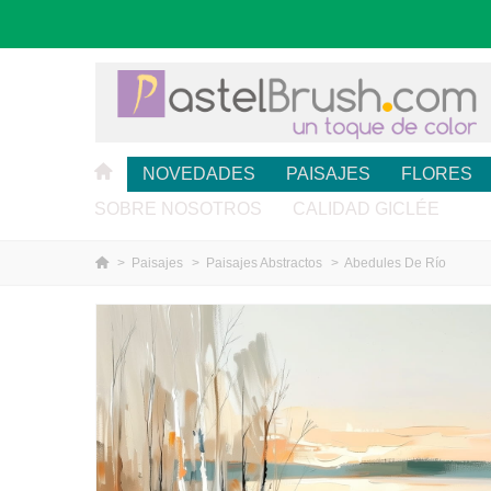
NOVEDADES
PAISAJES
FLORES
SOBRE NOSOTROS
CALIDAD GICLÉE
>
Paisajes
>
Paisajes Abstractos
>
Abedules De Río