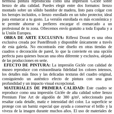
hermosa pintura reproducida como una impresión Giclée sobre
lienzo de alta calidad. Puedes elegir entre dos formatos: lienzo
montado sobre un sólido bastidor de madera, listo para colgar con
los herrajes incluidos, o lienzo enrollado en un tubo protector, ideal
para enmarcar a tu gusto. La versión enrollada es más económica y
te permite ahorrar si prefieres encargar el enmarcado a un
profesional de tu zona. Ofrecemos envío gratuito a toda España y a
la Unión Europea.
OBRA DE ARTE EXCLUSIVA:
Riflessi Dorati es una obra
exclusiva creada por PastelBrush y disponible únicamente a través
de esta galería. No encontrarás este diseño en otras tiendas de
cuadros o decoración de pared, lo que la convierte en una opción
perfecta para quienes buscan una obra diferente y exclusiva, alejada
de las producciones en serie.
EFECTO DE PINTURA:
La impresión Giclée con calidad de
museo reproduce con extraordinaria fidelidad los colores intensos,
los detalles más finos y las delicadas texturas del cuadro original,
consiguiendo un auténtico efecto de pintura con una gran
profundidad y un impacto visual excepcional.
MATERIALES DE PRIMERA CALIDAD:
Este cuadro se
reproduce como una impresión Giclée de alta calidad sobre lienzo
Premium Fine Art de algodón de 380 g/m², seleccionado para
resaltar cada detalle, matiz e intensidad del color. La superficie se
protege con un barniz especial que ayuda a conservar el brillo y la
viveza de la imagen durante muchos años. El uso de materiales de