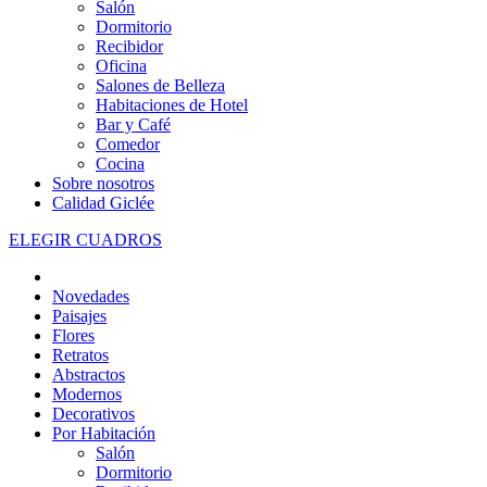
Salón
Dormitorio
Recibidor
Oficina
Salones de Belleza
Habitaciones de Hotel
Bar y Café
Comedor
Cocina
Sobre nosotros
Calidad Giclée
ELEGIR CUADROS
Novedades
Paisajes
Flores
Retratos
Abstractos
Modernos
Decorativos
Por Habitación
Salón
Dormitorio