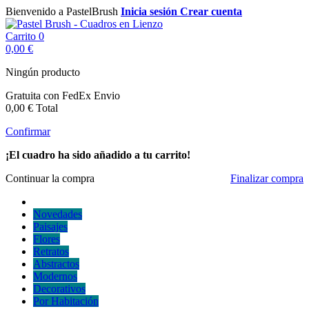
Bienvenido a PastelBrush
Inicia sesión
Crear cuenta
Carrito
0
0,00 €
Ningún producto
Gratuita con FedEx
Envio
0,00 €
Total
Confirmar
¡El cuadro ha sido añadido a tu carrito!
Continuar la compra
Finalizar compra
Novedades
Paisajes
Flores
Retratos
Abstractos
Modernos
Decorativos
Por Habitación