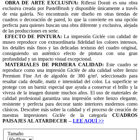
OBRA DE ARTE EXCLUSIVA:
Riflessi Dorati es una obra
exclusiva creada por PastelBrush y disponible únicamente a través
de esta galería. No encontrarás este diseño en otras tiendas de
cuadros o decoración de pared, lo que la convierte en una opción
perfecta para quienes buscan una obra diferente y exclusiva, alejada
de las producciones en serie.
EFECTO DE PINTURA:
La impresión Giclée con calidad de
museo reproduce con extraordinaria fidelidad los colores intensos,
los detalles más finos y las delicadas texturas del cuadro original,
consiguiendo un auténtico efecto de pintura con una gran
profundidad y un impacto visual excepcional.
MATERIALES DE PRIMERA CALIDAD:
Este cuadro se
reproduce como una impresión Giclée de alta calidad sobre lienzo
Premium Fine Art de algodón de 380 g/m², seleccionado para
resaltar cada detalle, matiz e intensidad del color. La superficie se
protege con un barniz especial que ayuda a conservar el brillo y la
viveza de la imagen durante muchos años. El uso de materiales de
calidad profesional garantiza una impresión sobre lienzo elegante,
resistente y perfecta para decorar tanto interiores modernos como
clásicos. Descubre más sobre la calidad y el proceso de creación de
nuestras impresiones Giclée de la categoría
CUADROS
PAISAJES AL ATARDECER
--
LEE AQUÍ
>>
Tamaño