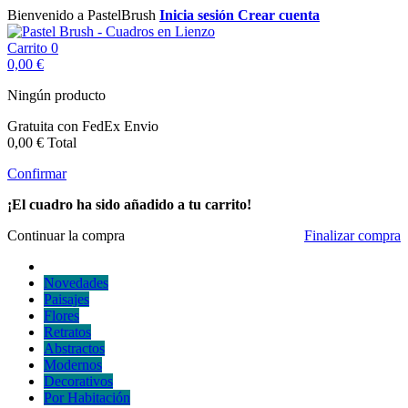
Bienvenido a PastelBrush
Inicia sesión
Crear cuenta
Carrito
0
0,00 €
Ningún producto
Gratuita con FedEx
Envio
0,00 €
Total
Confirmar
¡El cuadro ha sido añadido a tu carrito!
Continuar la compra
Finalizar compra
Novedades
Paisajes
Flores
Retratos
Abstractos
Modernos
Decorativos
Por Habitación