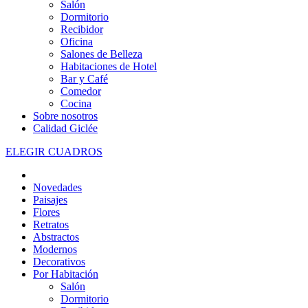
Salón
Dormitorio
Recibidor
Oficina
Salones de Belleza
Habitaciones de Hotel
Bar y Café
Comedor
Cocina
Sobre nosotros
Calidad Giclée
ELEGIR CUADROS
Novedades
Paisajes
Flores
Retratos
Abstractos
Modernos
Decorativos
Por Habitación
Salón
Dormitorio