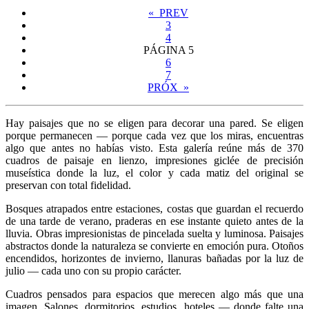
« PREV
3
4
PÁGINA
5
6
7
PRÓX »
Hay paisajes que no se eligen para decorar una pared. Se eligen
porque permanecen — porque cada vez que los miras, encuentras
algo que antes no habías visto. Esta galería reúne más de 370
cuadros de paisaje en lienzo, impresiones giclée de precisión
museística donde la luz, el color y cada matiz del original se
preservan con total fidelidad.
Bosques atrapados entre estaciones, costas que guardan el recuerdo
de una tarde de verano, praderas en ese instante quieto antes de la
lluvia. Obras impresionistas de pincelada suelta y luminosa. Paisajes
abstractos donde la naturaleza se convierte en emoción pura. Otoños
encendidos, horizontes de invierno, llanuras bañadas por la luz de
julio — cada uno con su propio carácter.
Cuadros pensados para espacios que merecen algo más que una
imagen. Salones, dormitorios, estudios, hoteles — donde falte una