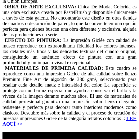
la Unión Europea.
OBRA DE ARTE EXCLUSIVA:
Chica De Moda, Colorida es
una obra exclusiva creada por PastelBrush y disponible únicamente
a través de esta galería. No encontrarás este diseño en otras tiendas
de cuadros o decoración de pared, lo que la convierte en una opción
perfecta para quienes buscan una obra diferente y exclusiva, alejada
de las producciones en serie.
EFECTO DE PINTURA:
La impresión Giclée con calidad de
museo reproduce con extraordinaria fidelidad los colores intensos,
los detalles más finos y las delicadas texturas del cuadro original,
consiguiendo un auténtico efecto de pintura con una gran
profundidad y un impacto visual excepcional.
MATERIALES DE PRIMERA CALIDAD:
Este cuadro se
reproduce como una impresión Giclée de alta calidad sobre lienzo
Premium Fine Art de algodón de 380 g/m², seleccionado para
resaltar cada detalle, matiz e intensidad del color. La superficie se
protege con un barniz especial que ayuda a conservar el brillo y la
viveza de la imagen durante muchos años. El uso de materiales de
calidad profesional garantiza una impresión sobre lienzo elegante,
resistente y perfecta para decorar tanto interiores modernos como
clásicos. Descubre más sobre la calidad y el proceso de creación de
nuestras impresiones Giclée de la categoría retratos coloridos -:
LEE
AQUÍ
>>