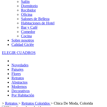
Salón
Dormitorio
Recibidor
Oficina
Salones de Belleza
Habitaciones de Hotel
Bar y Café
Comedor
Cocina
Sobre nosotros
Calidad Giclée
ELEGIR CUADROS
Novedades
Paisajes
Flores
Retratos
Abstractos
Modernos
Decorativos
Por Habitación
>
Retratos
>
Retratos Coloridos
>
Chica De Moda, Colorida