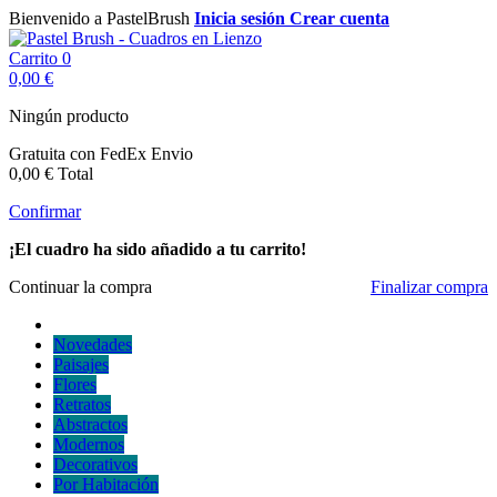
Bienvenido a PastelBrush
Inicia sesión
Crear cuenta
Carrito
0
0,00 €
Ningún producto
Gratuita con FedEx
Envio
0,00 €
Total
Confirmar
¡El cuadro ha sido añadido a tu carrito!
Continuar la compra
Finalizar compra
Novedades
Paisajes
Flores
Retratos
Abstractos
Modernos
Decorativos
Por Habitación