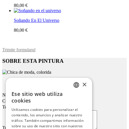
80,00 €
Soñando En El Universo
80,00 €
Trimite formularul
SOBRE ESTA PINTURA
×
Chica De Moda, Colorida
Ese sitio web utiliza
Nombre
ENGLISH
cookies
Correo electrónico
ITALIAN
Teléfono
Utilizamos cookies para personalizar el
contenido, los anuncios y analizar nuestro
GERMAN
tráfico. También compartimos información
FRENCH
sobre su uso de nuestro sitio con nuestros
Tu mensaje