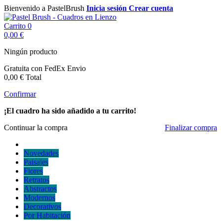
Bienvenido a PastelBrush
Inicia sesión
Crear cuenta
Carrito
0
0,00 €
Ningún producto
Gratuita con FedEx
Envio
0,00 €
Total
Confirmar
¡El cuadro ha sido añadido a tu carrito!
Continuar la compra
Finalizar compra
Novedades
Paisajes
Flores
Retratos
Abstractos
Modernos
Decorativos
Por Habitación