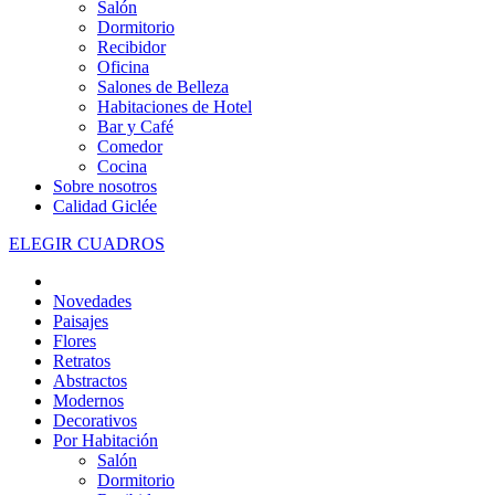
Salón
Dormitorio
Recibidor
Oficina
Salones de Belleza
Habitaciones de Hotel
Bar y Café
Comedor
Cocina
Sobre nosotros
Calidad Giclée
ELEGIR CUADROS
Novedades
Paisajes
Flores
Retratos
Abstractos
Modernos
Decorativos
Por Habitación
Salón
Dormitorio