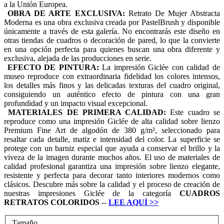
a la Unión Europea.
OBRA DE ARTE EXCLUSIVA:
Retrato De Mujer Abstracta
Moderna es una obra exclusiva creada por PastelBrush y disponible
únicamente a través de esta galería. No encontrarás este diseño en
otras tiendas de cuadros o decoración de pared, lo que la convierte
en una opción perfecta para quienes buscan una obra diferente y
exclusiva, alejada de las producciones en serie.
EFECTO DE PINTURA:
La impresión Giclée con calidad de
museo reproduce con extraordinaria fidelidad los colores intensos,
los detalles más finos y las delicadas texturas del cuadro original,
consiguiendo un auténtico efecto de pintura con una gran
profundidad y un impacto visual excepcional.
MATERIALES DE PRIMERA CALIDAD:
Este cuadro se
reproduce como una impresión Giclée de alta calidad sobre lienzo
Premium Fine Art de algodón de 380 g/m², seleccionado para
resaltar cada detalle, matiz e intensidad del color. La superficie se
protege con un barniz especial que ayuda a conservar el brillo y la
viveza de la imagen durante muchos años. El uso de materiales de
calidad profesional garantiza una impresión sobre lienzo elegante,
resistente y perfecta para decorar tanto interiores modernos como
clásicos. Descubre más sobre la calidad y el proceso de creación de
nuestras impresiones Giclée de la categoría
CUADROS
RETRATOS COLORIDOS
--
LEE AQUÍ
>>
Tamaño