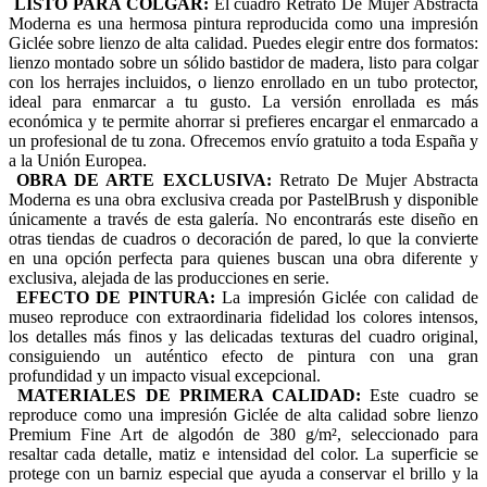
LISTO PARA COLGAR:
El cuadro Retrato De Mujer Abstracta
Moderna es una hermosa pintura reproducida como una impresión
Giclée sobre lienzo de alta calidad. Puedes elegir entre dos formatos:
lienzo montado sobre un sólido bastidor de madera, listo para colgar
con los herrajes incluidos, o lienzo enrollado en un tubo protector,
ideal para enmarcar a tu gusto. La versión enrollada es más
económica y te permite ahorrar si prefieres encargar el enmarcado a
un profesional de tu zona. Ofrecemos envío gratuito a toda España y
a la Unión Europea.
OBRA DE ARTE EXCLUSIVA:
Retrato De Mujer Abstracta
Moderna es una obra exclusiva creada por PastelBrush y disponible
únicamente a través de esta galería. No encontrarás este diseño en
otras tiendas de cuadros o decoración de pared, lo que la convierte
en una opción perfecta para quienes buscan una obra diferente y
exclusiva, alejada de las producciones en serie.
EFECTO DE PINTURA:
La impresión Giclée con calidad de
museo reproduce con extraordinaria fidelidad los colores intensos,
los detalles más finos y las delicadas texturas del cuadro original,
consiguiendo un auténtico efecto de pintura con una gran
profundidad y un impacto visual excepcional.
MATERIALES DE PRIMERA CALIDAD:
Este cuadro se
reproduce como una impresión Giclée de alta calidad sobre lienzo
Premium Fine Art de algodón de 380 g/m², seleccionado para
resaltar cada detalle, matiz e intensidad del color. La superficie se
protege con un barniz especial que ayuda a conservar el brillo y la