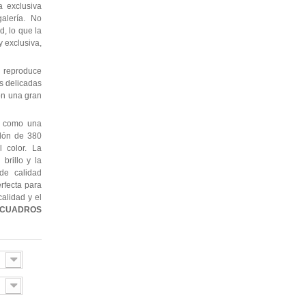
 exclusiva
alería. No
, lo que la
 exclusiva,
 reproduce
as delicadas
con una gran
e como una
odón de 380
l color. La
brillo y la
de calidad
erfecta para
alidad y el
CUADROS