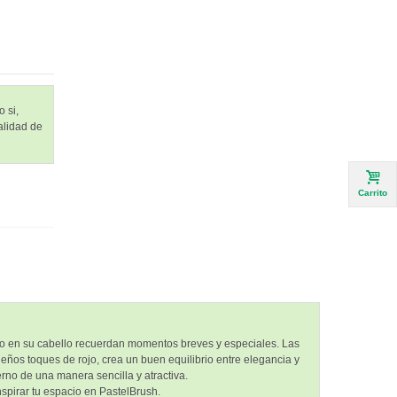
 si,
alidad de
Carrito
ezo en su cabello recuerdan momentos breves y especiales. Las
ños toques de rojo, crea un buen equilibrio entre elegancia y
rno de una manera sencilla y atractiva.
spirar tu espacio en PastelBrush.