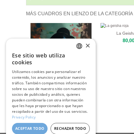
MÁS CUADROS EN LIENZO DE LA CATEGORÍA 
La Geish
80,00
×
Ese sitio web utiliza
ENGLISH
cookies
ITALIAN
Utilizamos cookies para personalizar el
contenido, los anuncios y analizar nuestro
GERMAN
tráfico. También compartimos información
FRENCH
sobre su uso de nuestro sitio con nuestros
socios de publicidad y análisis, quienes
SPANISH
pueden combinarla con otra información
Chica En Kimono
que les haya proporcionado o que hayan
80,00 €
recopilado a partir del uso de sus servicios.
Privacy Policy
ACEPTAR TODO
RECHAZAR TODO