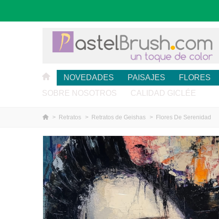
NOVEDADES
PAISAJES
FLORES
SOBRE NOSOTROS
CALIDAD GICLÉE
>
Retratos
>
Retratos de Geishas
>
Flores De Serenidad