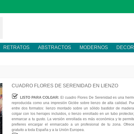
RETRATOS
ABSTRACTOS
MODERNOS
DECOR
CUADRO FLORES DE SERENIDAD EN LIENZO
LISTO PARA COLGAR:
El cuadro Flores De Serenidad es una herm
reproducida como una impresión Giclée sobre lienzo de alta calidad. Pu
entre dos formatos: lienzo montado sobre un sólido bastidor de madera,
colgar con los herrajes incluidos, o lienzo enrollado en un tubo protector
enmarcar a tu gusto. La versión enrollada es más económica y te permite
prefieres encargar el enmarcado a un profesional de tu zona. Ofrec
gratuito a toda España y a la Unión Europea.