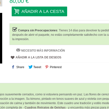
80,00 €
AÑADIR A LA CESTA
Compra sin Preocupaciones
: Tienes 14 días para devolver tu pedido
después de abrir el paquete, no estás completamente satisfecho con la c
la impresión.
NECESITO MÁS INFORMACIÓN
AÑADIR A LA LISTA DE DESEOS
Share
Tweet
Pinterest
 ojos suavemente cerrados, como si estuviera pensando en paz. Las flores de cer
oción a la imagen. Su kimono, pintado en tonos suaves de azul y violeta con peque
ensación de calma y también de movimiento. Este cuadro une tradición y estilo mode
ción completa de -
Cuadros Retratos de Geishas -
y encuentra más piezas para in