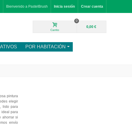
Bienvenido a PastelBrush
Inicia sesión
Crear cuenta
0
0,00 €
Carrito
ATIVOS
POR HABITACIÓN
osa pintura
edes elegir
 listo para
, ideal para
 ahorrar si
emos envío