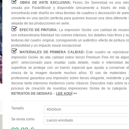
OBRA DE ARTE EXCLUSIVA:
Flores De Serenidad es una obra
creada por PastelBrush y disponible únicamente a través de esta g
encontrarás este diseño en otras tiendas de cuadros o decoración de pared
convierte en una opción perfecta para quienes buscan una obra diferente y
alejada de las producciones en serie.
EFECTO DE PINTURA:
La impresión Giclée con calidad de museo
con extraordinaria fidelidad los colores intensos, los detalles más finos y l
texturas del cuadro original, consiguiendo un auténtico efecto de pintura 
profundidad y un impacto visual excepcional.
MATERIALES DE PRIMERA CALIDAD:
Este cuadro se reproduc
impresión Giclée de alta calidad sobre lienzo Premium Fine Art de alg
g/m², seleccionado para resaltar cada detalle, matiz e intensidad de
superficie se protege con un barniz especial que ayuda a conservar el 
viveza de la imagen durante muchos años. El uso de materiales 
profesional garantiza una impresión sobre lienzo elegante, resistente y p
decorar tanto interiores modernos como clásicos. Descubre más sobre la c
proceso de creación de nuestras impresiones Giclée de la categoría
RETRATOS DE GEISHAS
--
LEE AQUÍ
>>
Tamaño
40x50cm
Se envía como
Lienzo enrollado