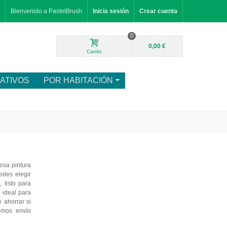
Bienvenido a PastelBrush
Inicia sesión
Crear cuenta
0
0,00 €
Carrito
ATIVOS
POR HABITACIÓN
osa pintura
edes elegir
 listo para
, ideal para
 ahorrar si
emos envío