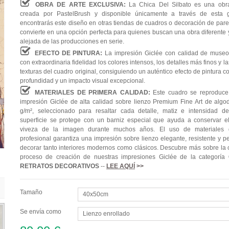
OBRA DE ARTE EXCLUSIVA:
La Chica Del Silbato es una obra
creada por PastelBrush y disponible únicamente a través de esta g
encontrarás este diseño en otras tiendas de cuadros o decoración de pared
convierte en una opción perfecta para quienes buscan una obra diferente y
alejada de las producciones en serie.
EFECTO DE PINTURA:
La impresión Giclée con calidad de museo
con extraordinaria fidelidad los colores intensos, los detalles más finos y l
texturas del cuadro original, consiguiendo un auténtico efecto de pintura 
profundidad y un impacto visual excepcional.
MATERIALES DE PRIMERA CALIDAD:
Este cuadro se reproduc
impresión Giclée de alta calidad sobre lienzo Premium Fine Art de alg
g/m², seleccionado para resaltar cada detalle, matiz e intensidad de
superficie se protege con un barniz especial que ayuda a conservar el 
viveza de la imagen durante muchos años. El uso de materiales 
profesional garantiza una impresión sobre lienzo elegante, resistente y p
decorar tanto interiores modernos como clásicos. Descubre más sobre la c
proceso de creación de nuestras impresiones Giclée de la categoría
RETRATOS DECORATIVOS
--
LEE AQUÍ
>>
Tamaño
40x50cm
Se envía como
Lienzo enrollado