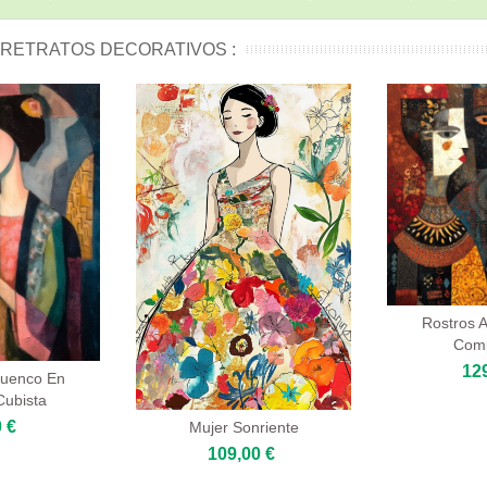
 RETRATOS DECORATIVOS :
Rostros A
Comp
12
Cuenco En
Cubista
 €
Mujer Sonriente
109,00 €