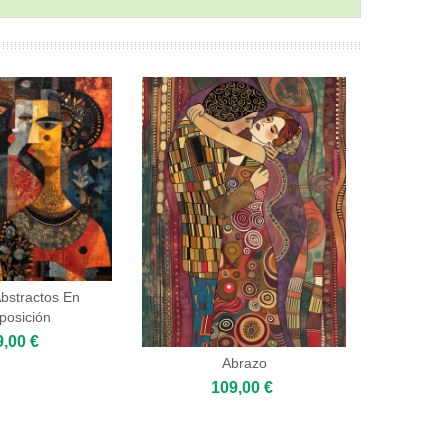
bstractos En
osición
9,00 €
Abrazo
109,00 €