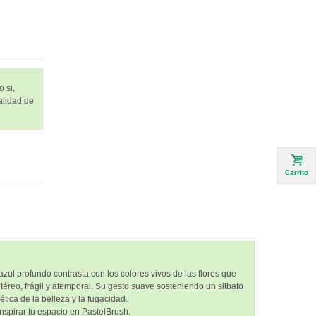
 si,
alidad de
Carrito
zul profundo contrasta con los colores vivos de las flores que
éreo, frágil y atemporal. Su gesto suave sosteniendo un silbato
tica de la belleza y la fugacidad.
nspirar tu espacio en PastelBrush.