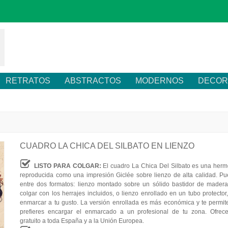
RETRATOS
ABSTRACTOS
MODERNOS
DECOR
CUADRO LA CHICA DEL SILBATO EN LIENZO
LISTO PARA COLGAR:
El cuadro La Chica Del Silbato es una herm
reproducida como una impresión Giclée sobre lienzo de alta calidad. Pu
entre dos formatos: lienzo montado sobre un sólido bastidor de madera,
colgar con los herrajes incluidos, o lienzo enrollado en un tubo protector
enmarcar a tu gusto. La versión enrollada es más económica y te permite
prefieres encargar el enmarcado a un profesional de tu zona. Ofrec
gratuito a toda España y a la Unión Europea.