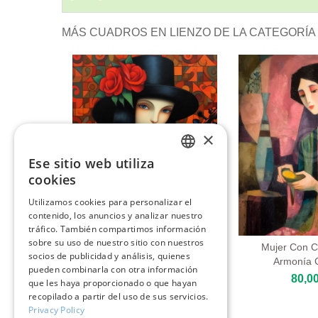
MÁS CUADROS EN LIENZO DE LA CATEGORÍA
×
Ese sitio web utiliza
ENGLISH
cookies
ITALIAN
Utilizamos cookies para personalizar el
contenido, los anuncios y analizar nuestro
GERMAN
tráfico. También compartimos información
FRENCH
sobre su uso de nuestro sitio con nuestros
La Chica Del Sombrero Negro
Mujer Con 
socios de publicidad y análisis, quienes
Armonía 
80,00 €
SPANISH
pueden combinarla con otra información
80,00
que les haya proporcionado o que hayan
recopilado a partir del uso de sus servicios.
Privacy Policy