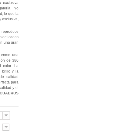
 exclusiva
alería. No
, lo que la
 exclusiva,
 reproduce
as delicadas
con una gran
e como una
odón de 380
l color. La
brillo y la
de calidad
erfecta para
alidad y el
CUADROS