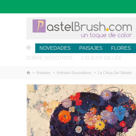
NOVEDADES
PAISAJES
FLORES
SOBRE NOSOTROS
CALIDAD GICLÉE
>
Retratos
>
Retratos Decorativos
>
La Chica Del Silbato