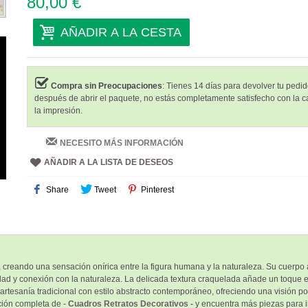
80,00 €
AÑADIR A LA CESTA
Compra sin Preocupaciones
: Tienes 14 días para devolver tu pedido
después de abrir el paquete, no estás completamente satisfecho con la c
la impresión.
NECESITO MÁS INFORMACIÓN
AÑADIR A LA LISTA DE DESEOS
Share
Tweet
Pinterest
 creando una sensación onírica entre la figura humana y la naturaleza. Su cuerpo a
dad y conexión con la naturaleza. La delicada textura craquelada añade un toque et
artesanía tradicional con estilo abstracto contemporáneo, ofreciendo una visión poé
ción completa de -
Cuadros Retratos Decorativos -
y encuentra más piezas para i