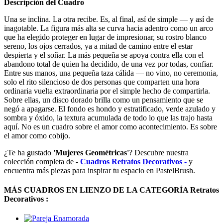
Descripción del Cuadro
Una se inclina. La otra recibe. Es, al final, así de simple — y así de
inagotable. La figura más alta se curva hacia adentro como un arco
que ha elegido proteger en lugar de impresionar, su rostro blanco
sereno, los ojos cerrados, ya a mitad de camino entre el estar
despierta y el soñar. La más pequeña se apoya contra ella con el
abandono total de quien ha decidido, de una vez por todas, confiar.
Entre sus manos, una pequeña taza cálida — no vino, no ceremonia,
solo el rito silencioso de dos personas que comparten una hora
ordinaria vuelta extraordinaria por el simple hecho de compartirla.
Sobre ellas, un disco dorado brilla como un pensamiento que se
negó a apagarse. El fondo es hondo y estratificado, verde azulado y
sombra y óxido, la textura acumulada de todo lo que las trajo hasta
aquí. No es un cuadro sobre el amor como acontecimiento. Es sobre
el amor como cobijo.
¿Te ha gustado
'Mujeres Geométricas'
? Descubre nuestra
colección completa de -
Cuadros Retratos Decorativos -
y
encuentra más piezas para inspirar tu espacio en PastelBrush.
MÁS CUADROS EN LIENZO DE LA CATEGORÍA Retratos
Decorativos :