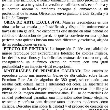
los herrajes incluidos, o lienzo enrollado en un tubo protector, ideal
para enmarcar a tu gusto. La versión enrollada es más económica y
te permite ahorrar si prefieres encargar el enmarcado a un
profesional de tu zona. Ofrecemos envío gratuito a toda España y a
la Unión Europea.
OBRA DE ARTE EXCLUSIVA:
Mujeres Geométricas es una
obra exclusiva creada por PastelBrush y disponible únicamente a
través de esta galería. No encontrarás este diseño en otras tiendas de
cuadros o decoración de pared, lo que la convierte en una opción
perfecta para quienes buscan una obra diferente y exclusiva, alejada
de las producciones en serie.
EFECTO DE PINTURA:
La impresión Giclée con calidad de
museo reproduce con extraordinaria fidelidad los colores intensos,
los detalles más finos y las delicadas texturas del cuadro original,
consiguiendo un auténtico efecto de pintura con una gran
profundidad y un impacto visual excepcional.
MATERIALES DE PRIMERA CALIDAD:
Este cuadro se
reproduce como una impresión Giclée de alta calidad sobre lienzo
Premium Fine Art de algodón de 380 g/m², seleccionado para
resaltar cada detalle, matiz e intensidad del color. La superficie se
protege con un barniz especial que ayuda a conservar el brillo y la
viveza de la imagen durante muchos años. El uso de materiales de
calidad profesional garantiza una impresión sobre lienzo elegante,
resistente y perfecta para decorar tanto interiores modernos como
clásicos. Descubre más sobre la calidad y el proceso de creación de