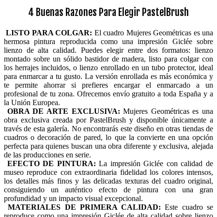
4 Buenas Razones Para Elegir PastelBrush
LISTO PARA COLGAR:
El cuadro Mujeres Geométricas es una
hermosa pintura reproducida como una impresión Giclée sobre
lienzo de alta calidad. Puedes elegir entre dos formatos: lienzo
montado sobre un sólido bastidor de madera, listo para colgar con
los herrajes incluidos, o lienzo enrollado en un tubo protector, ideal
para enmarcar a tu gusto. La versión enrollada es más económica y
te permite ahorrar si prefieres encargar el enmarcado a un
profesional de tu zona. Ofrecemos envío gratuito a toda España y a
la Unión Europea.
OBRA DE ARTE EXCLUSIVA:
Mujeres Geométricas es una
obra exclusiva creada por PastelBrush y disponible únicamente a
través de esta galería. No encontrarás este diseño en otras tiendas de
cuadros o decoración de pared, lo que la convierte en una opción
perfecta para quienes buscan una obra diferente y exclusiva, alejada
de las producciones en serie.
EFECTO DE PINTURA:
La impresión Giclée con calidad de
museo reproduce con extraordinaria fidelidad los colores intensos,
los detalles más finos y las delicadas texturas del cuadro original,
consiguiendo un auténtico efecto de pintura con una gran
profundidad y un impacto visual excepcional.
MATERIALES DE PRIMERA CALIDAD:
Este cuadro se
reproduce como una impresión Giclée de alta calidad sobre lienzo