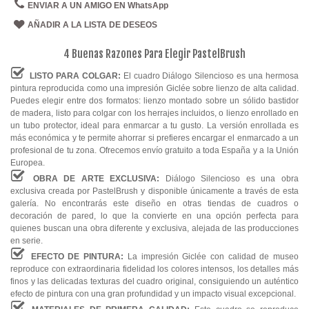
ENVIAR A UN AMIGO EN WhatsApp
AÑADIR A LA LISTA DE DESEOS
4 Buenas Razones Para Elegir PastelBrush
LISTO PARA COLGAR:
El cuadro Diálogo Silencioso es una hermosa
pintura reproducida como una impresión Giclée sobre lienzo de alta calidad.
Puedes elegir entre dos formatos: lienzo montado sobre un sólido bastidor
de madera, listo para colgar con los herrajes incluidos, o lienzo enrollado en
un tubo protector, ideal para enmarcar a tu gusto. La versión enrollada es
más económica y te permite ahorrar si prefieres encargar el enmarcado a un
profesional de tu zona. Ofrecemos envío gratuito a toda España y a la Unión
Europea.
OBRA DE ARTE EXCLUSIVA:
Diálogo Silencioso es una obra
exclusiva creada por PastelBrush y disponible únicamente a través de esta
galería. No encontrarás este diseño en otras tiendas de cuadros o
decoración de pared, lo que la convierte en una opción perfecta para
quienes buscan una obra diferente y exclusiva, alejada de las producciones
en serie.
EFECTO DE PINTURA:
La impresión Giclée con calidad de museo
reproduce con extraordinaria fidelidad los colores intensos, los detalles más
finos y las delicadas texturas del cuadro original, consiguiendo un auténtico
efecto de pintura con una gran profundidad y un impacto visual excepcional.