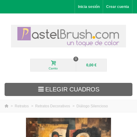
Inicia sesión
Crear cuenta
0
0,00 €
Carrito
ELEGIR CUADROS
>
Retratos
>
Retratos Decorativos
>
Diálogo Silencioso
Novedades
Paisajes