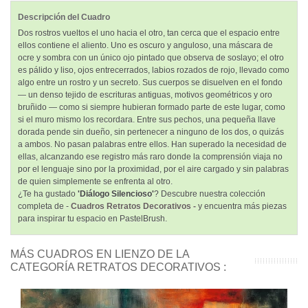
Descripción del Cuadro
Dos rostros vueltos el uno hacia el otro, tan cerca que el espacio entre
ellos contiene el aliento. Uno es oscuro y anguloso, una máscara de
ocre y sombra con un único ojo pintado que observa de soslayo; el otro
es pálido y liso, ojos entrecerrados, labios rozados de rojo, llevado como
algo entre un rostro y un secreto. Sus cuerpos se disuelven en el fondo
— un denso tejido de escrituras antiguas, motivos geométricos y oro
bruñido — como si siempre hubieran formado parte de este lugar, como
si el muro mismo los recordara. Entre sus pechos, una pequeña llave
dorada pende sin dueño, sin pertenecer a ninguno de los dos, o quizás
a ambos. No pasan palabras entre ellos. Han superado la necesidad de
ellas, alcanzando ese registro más raro donde la comprensión viaja no
por el lenguaje sino por la proximidad, por el aire cargado y sin palabras
de quien simplemente se enfrenta al otro.
¿Te ha gustado
'Diálogo Silencioso'
? Descubre nuestra colección
completa de -
Cuadros Retratos Decorativos -
y encuentra más piezas
para inspirar tu espacio en PastelBrush.
MÁS CUADROS EN LIENZO DE LA
CATEGORÍA RETRATOS DECORATIVOS :