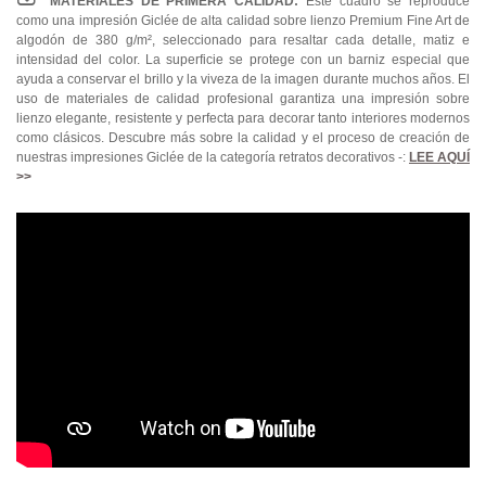
MATERIALES DE PRIMERA CALIDAD:
Este cuadro se reproduce
como una impresión Giclée de alta calidad sobre lienzo Premium Fine Art de
algodón de 380 g/m², seleccionado para resaltar cada detalle, matiz e
intensidad del color. La superficie se protege con un barniz especial que
ayuda a conservar el brillo y la viveza de la imagen durante muchos años. El
uso de materiales de calidad profesional garantiza una impresión sobre
lienzo elegante, resistente y perfecta para decorar tanto interiores modernos
como clásicos. Descubre más sobre la calidad y el proceso de creación de
nuestras impresiones Giclée de la categoría retratos decorativos -:
LEE AQUÍ
>>