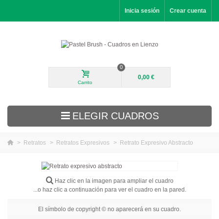
Inicia sesión
Crear cuenta
0
0,00 €
Carrito
ELEGIR CUADROS
>
Retratos
>
Retratos Expresivos
>
Retrato Expresivo Abstracto
Novedades
Paisajes
Haz clic en la imagen para ampliar el cuadro
...o haz clic a continuación para ver el cuadro en la pared.
Flores
El símbolo de copyright © no aparecerá en su cuadro.
Retratos