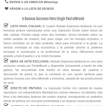
Comedor
ENVIAR A UN AMIGO EN WhatsApp
AÑADIR A LA LISTA DE DESEOS
Cocina
4 Buenas Razones Para Elegir PastelBrush
LISTO PARA COLGAR:
El cuadro Retrato Expresivo Abstracto es una
hermosa pintura reproducida como una impresión Giclée sobre lienzo de
alta calidad. Puedes elegir entre dos formatos: lienzo montado sobre un
sólido bastidor de madera, listo para colgar con los herrajes incluidos, o
lienzo enrollado en un tubo protector, ideal para enmarcar a tu gusto. La
versión enrollada es más económica y te permite ahorrar si prefieres
encargar el enmarcado a un profesional de tu zona. Ofrecemos envío
gratuito a toda España y a la Unión Europea.
OBRA DE ARTE EXCLUSIVA:
Retrato Expresivo Abstracto es una obra
exclusiva creada por PastelBrush y disponible únicamente a través de esta
galería. No encontrarás este diseño en otras tiendas de cuadros o
decoración de pared, lo que la convierte en una opción perfecta para
quienes buscan una obra diferente y exclusiva, alejada de las producciones
en serie.
EFECTO DE PINTURA:
La impresión Giclée con calidad de museo
reproduce con extraordinaria fidelidad los colores intensos, los detalles más
finos y las delicadas texturas del cuadro original, consiguiendo un auténtico
efecto de pintura con una gran profundidad y un impacto visual excepcional.