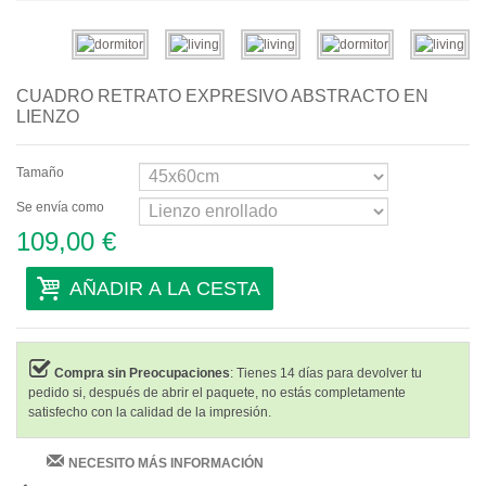
Abstractos
Modernos
CUADRO RETRATO EXPRESIVO ABSTRACTO EN
Decorativos
LIENZO
Por Habitación
Tamaño
Salón
Se envía como
109,00 €
Dormitorio
Recibidor
AÑADIR A LA CESTA
Oficina
Salones de Belleza
Compra sin Preocupaciones
: Tienes 14 días para devolver tu
pedido si, después de abrir el paquete, no estás completamente
Habitaciones de Hotel
satisfecho con la calidad de la impresión.
Bar y Café
NECESITO MÁS INFORMACIÓN