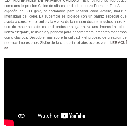
MATERIALES DE PRIMERA CALIDAD:
Este cuadro se reproduce
como una impresión Giclée de alta calidad sobre lienzo Premium Fine Art de
algodón de 380 g/m², seleccionado para resaltar cada detalle, matiz e
intensidad del color. La superficie se protege con un barniz especial que
ayuda a conservar el brillo y la viveza de la imagen durante muchos años. El
uso de materiales de calidad profesional garantiza una impresión sobre
lienzo elegante, resistente y perfecta para decorar tanto interiores modernos
como clásicos. Descubre más sobre la calidad y el proceso de creación de
nuestras impresiones Giclée de la categoría retratos expresivos -:
LEE AQUÍ
>>