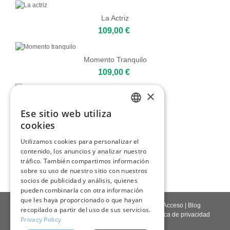
La Actriz
109,00 €
Momento Tranquilo
109,00 €
×
En Reflexión
Ese sitio web utiliza
129,00 €
ENGLISH
cookies
ITALIAN
Utilizamos cookies para personalizar el
Mujer Joven De Grecia
contenido, los anuncios y analizar nuestro
GERMAN
80,00 €
tráfico. También compartimos información
FRENCH
sobre su uso de nuestro sitio con nuestros
socios de publicidad y análisis, quienes
SPANISH
pueden combinarla con otra información
que les haya proporcionado o que hayan
Contáctenos
|
Quienes somos
|
Calidad giclée
|
Acceso
|
Blog
recopilado a partir del uso de sus servicios.
Política de entrega
|
Política de devoluciones
|
Política de privacidad
Privacy Policy