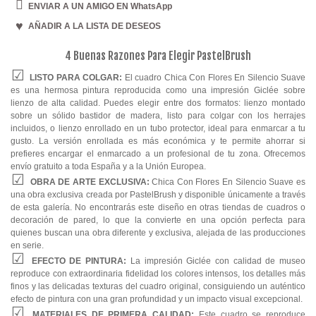
ENVIAR A UN AMIGO EN WhatsApp
AÑADIR A LA LISTA DE DESEOS
4 Buenas Razones Para Elegir PastelBrush
LISTO PARA COLGAR:
El cuadro Chica Con Flores En Silencio Suave
es una hermosa pintura reproducida como una impresión Giclée sobre
lienzo de alta calidad. Puedes elegir entre dos formatos: lienzo montado
sobre un sólido bastidor de madera, listo para colgar con los herrajes
incluidos, o lienzo enrollado en un tubo protector, ideal para enmarcar a tu
gusto. La versión enrollada es más económica y te permite ahorrar si
prefieres encargar el enmarcado a un profesional de tu zona. Ofrecemos
envío gratuito a toda España y a la Unión Europea.
OBRA DE ARTE EXCLUSIVA:
Chica Con Flores En Silencio Suave es
una obra exclusiva creada por PastelBrush y disponible únicamente a través
de esta galería. No encontrarás este diseño en otras tiendas de cuadros o
decoración de pared, lo que la convierte en una opción perfecta para
quienes buscan una obra diferente y exclusiva, alejada de las producciones
en serie.
EFECTO DE PINTURA:
La impresión Giclée con calidad de museo
reproduce con extraordinaria fidelidad los colores intensos, los detalles más
finos y las delicadas texturas del cuadro original, consiguiendo un auténtico
efecto de pintura con una gran profundidad y un impacto visual excepcional.
MATERIALES DE PRIMERA CALIDAD:
Este cuadro se reproduce