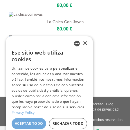
80,00 €
La Chica Con Joyas
80,00 €
×
Cara Expresiva De Una Mujer
Ese sitio web utiliza
80,00 €
ENGLISH
cookies
ITALIAN
Utilizamos cookies para personalizar el
Dia De La Amistad
contenido, los anuncios y analizar nuestro
GERMAN
109,00 €
tráfico. También compartimos información
FRENCH
sobre su uso de nuestro sitio con nuestros
socios de publicidad y análisis, quienes
SPANISH
pueden combinarla con otra información
que les haya proporcionado o que hayan
Contáctenos
|
Quienes somos
|
Calidad giclée
|
Acceso
|
Blog
recopilado a partir del uso de sus servicios.
Política de entrega
|
Política de devoluciones
|
Política de privacidad
Privacy Policy
Derechos de autor © 2026
Pastel Brush
- Todos los derechos reservados
ACEPTAR TODO
RECHAZAR TODO