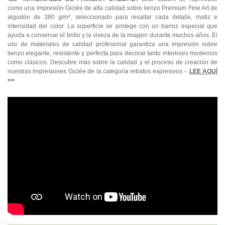
como una impresión Giclée de alta calidad sobre lienzo Premium Fine Art de
algodón de 380 g/m², seleccionado para resaltar cada detalle, matiz e
intensidad del color. La superficie se protege con un barniz especial que
ayuda a conservar el brillo y la viveza de la imagen durante muchos años. El
uso de materiales de calidad profesional garantiza una impresión sobre
lienzo elegante, resistente y perfecta para decorar tanto interiores modernos
como clásicos. Descubre más sobre la calidad y el proceso de creación de
nuestras impresiones Giclée de la categoría retratos expresivos -:
LEE AQUÍ
>>