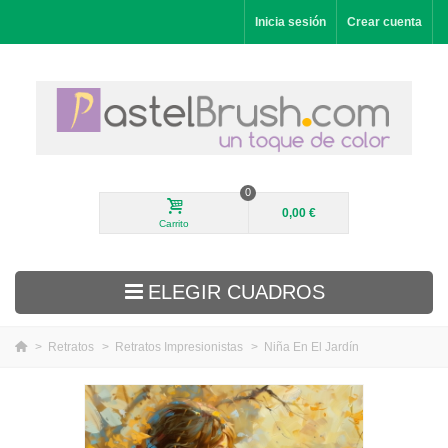
Inicia sesión
Crear cuenta
0
0,00 €
Carrito
ELEGIR CUADROS
>
Retratos
>
Retratos Impresionistas
>
Niña En El Jardín
Novedades
Paisajes