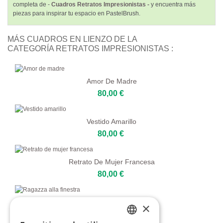
completa de -
Cuadros Retratos Impresionistas -
y encuentra más
piezas para inspirar tu espacio en PastelBrush.
MÁS CUADROS EN LIENZO DE LA
CATEGORÍA RETRATOS IMPRESIONISTAS :
Amor De Madre
80,00 €
Vestido Amarillo
80,00 €
Retrato De Mujer Francesa
80,00 €
Ragazza Alla Finestra
×
80,00 €