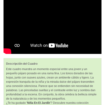
Descripción del Cuadro
Este cuadro muestra un momento especial entre una joven y un
pequeño pájaro posado en una rama fina. Los tonos dorados de las
hojas, junto con suaves azules, crean un ambiente cálido y ligero. La
expresión tranquila de la niña y la mirada dulce del pájaro transmiten
una conexión silenciosa. Parece que se entienden sin necesidad de
palabras. Las pinceladas sueltas y el contraste entre luz y sombra dan
profundidad a la escena. En conjunto, la obra celebra la belleza simple
de la naturaleza y de los momentos pequeños.
¿Te ha gustado
'Niña En El Jardín'
? Descubre nuestra colección