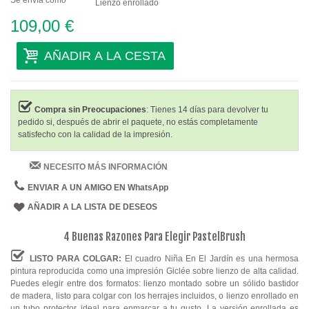
Se envía como
Lienzo enrollado
109,00 €
AÑADIR A LA CESTA
Compra sin Preocupaciones
: Tienes 14 días para devolver tu
pedido si, después de abrir el paquete, no estás completamente
satisfecho con la calidad de la impresión.
NECESITO MÁS INFORMACIÓN
ENVIAR A UN AMIGO EN WhatsApp
AÑADIR A LA LISTA DE DESEOS
4 Buenas Razones Para Elegir PastelBrush
LISTO PARA COLGAR:
El cuadro Niña En El Jardín es una hermosa
pintura reproducida como una impresión Giclée sobre lienzo de alta calidad.
Puedes elegir entre dos formatos: lienzo montado sobre un sólido bastidor
de madera, listo para colgar con los herrajes incluidos, o lienzo enrollado en
un tubo protector, ideal para enmarcar a tu gusto. La versión enrollada es