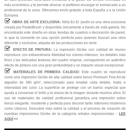
más económica y te permite ahorrar si prefieres encargar el enmarcado a un
profesional de tu zona. Ofrecemos envío gratuito a toda España y a la Unión
Europea.
OBRA DE ARTE EXCLUSIVA:
Niña En El Jardín es una obra exclusiva
creada por PastelBrush y disponible únicamente a través de esta galería. No
encontrarás este diseño en otras tiendas de cuadros o decoración de pared,
lo que la convierte en una opción perfecta para quienes buscan una obra
diferente y exclusiva, alejada de las producciones en serie.
EFECTO DE PINTURA:
La impresión Giclée con calidad de museo
reproduce con extraordinaria fidelidad los colores intensos, los detalles más
finos y las delicadas texturas del cuadro original, consiguiendo un auténtico
efecto de pintura con una gran profundidad y un impacto visual excepcional.
MATERIALES DE PRIMERA CALIDAD:
Este cuadro se reproduce
como una impresión Giclée de alta calidad sobre lienzo Premium Fine Art de
algodón de 380 g/m², seleccionado para resaltar cada detalle, matiz e
intensidad del color. La superficie se protege con un barniz especial que
ayuda a conservar el brillo y la viveza de la imagen durante muchos años. El
uso de materiales de calidad profesional garantiza una impresión sobre
lienzo elegante, resistente y perfecta para decorar tanto interiores modernos
como clásicos. Descubre más sobre la calidad y el proceso de creación de
nuestras impresiones Giclée de la categoría retratos impresionistas -:
LEE
AQUÍ
>>