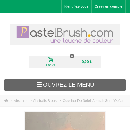
Identifiez-vous
Créer un compte
0
0,00 €
Panier
OUVREZ LE MENU
>
Abstraits
>
Abstraits Bleus
>
Coucher De Soleil Abstrait Sur L'Océan
Nouveautés
Paysages