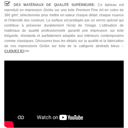
DES MATÉRIAUX DE QUALITÉ SUPÉRIEURE:
Ce tableau est
reproduit en impression Giclée sur une toile Premium Fine Art en coton de
380 g/m², sélectionnée pour mettre en valeur chaque détail, chaque nuance
et l'intensité des couleurs. La surface est protégée par un vernis spécial qui
contribue à préserver durablement l'éclat de l'image. L'utilisation de
matériaux de qualité professionnelle garantit une impression sur toile
élégante, résistante et parfaitement adaptée aux intérieurs contemporains
comme classiques. Découvrez tous les détails sur la qualité et la fabrication
de nos impressions Giclée sur toile de la catégorie abstraits bleus -:
CLIQUEZ ICI
>>