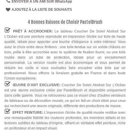
ENVOYER À UN AMI SUR WhatsApp
AJOUTEZ À LA LISTE DE SOUHAITS
4 Bonnes Raisons de Choisir PastelBrush
PRÊT À ACCROCHER:
Le tableau Coucher De Soleil Abstrait Sur
L'Océan est une peinture reproduite en impression Giclée sur toile de haute
qualité, idéale pour apporter une touche d'élégance à votre intérieur. Vous
avez le choix entre deux finitions : une toile tendue sur un solide châssis en
bois, prête à être accrochée avec le système de fixation fourni, ou une toile
roulée dans un tube de protection, idéale pour un encadrement
personnalisé. La version roulée est plus économique et vous permet de
réduire les coûts si vous souhaitez faire encadrer votre toile par un
professionnel. Nous offrons la livraison gratuite en France et dans toute
l'Union européenne.
ŒUVRE D'ART EXCLUSIVE:
Coucher De Soleil Abstrait Sur L'Océan
est une œuvre exclusive créée par PastelBrush et disponible uniquement
dans cette galerie. Vous ne retrouverez pas ce visuel chez d'autres vendeurs
de tableaux ou de décoration murale, ce qui en fait un choix idéal pour ceux
qui recherchent une œuvre originale, différente des productions de masse.
EFFET PEINTURE:
L'impression Giclée de qualité musée restitue avec
une remarquable fidélité les couleurs profondes, les moindres détails et les
textures subtiles du tableau d'origine, offrant un véritable effet peinture, riche
en profondeur et en impact visuel.