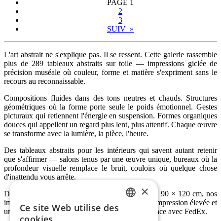
PAGE
1
2
3
SUIV »
L'art abstrait ne s'explique pas. Il se ressent. Cette galerie rassemble
plus de 289 tableaux abstraits sur toile — impressions giclée de
précision muséale où couleur, forme et matière s'expriment sans le
recours au reconnaissable.
Compositions fluides dans des tons neutres et chauds. Structures
géométriques où la forme porte seule le poids émotionnel. Gestes
picturaux qui retiennent l'énergie en suspension. Formes organiques
douces qui appellent un regard plus lent, plus attentif. Chaque œuvre
se transforme avec la lumière, la pièce, l'heure.
Des tableaux abstraits pour les intérieurs qui savent autant retenir
que s'affirmer — salons tenus par une œuvre unique, bureaux où la
profondeur visuelle remplace le bruit, couloirs où quelque chose
d'inattendu vous arrête.
×
Disponibles également en grands formats jusqu’à 90 × 120 cm, nos
impressions giclée sur toile offrent une qualité d’impression élevée et
Ce site Web utilise des
ENGLISH
un rendu visuel riche en détails. Livraison en France avec FedEx.
cookies