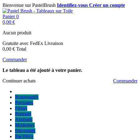
Bienvenue sur PastelBrush
Identifiez-vous
Créer un compte
Panier
0
0,00 €
Aucun produit
Gratuite avec FedEx
Livraison
0,00 €
Total
Commander
Le tableau a été ajouté à votre panier.
Continuer achats
Commander
Nouveautés
Paysages
Fleurs
Portraits
Abstraits
Modernes
Décoratifs
Par Pièce