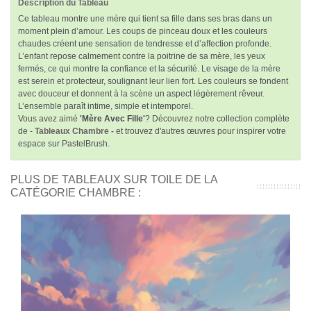
Description du Tableau
Ce tableau montre une mère qui tient sa fille dans ses bras dans un
moment plein d’amour. Les coups de pinceau doux et les couleurs
chaudes créent une sensation de tendresse et d’affection profonde.
L’enfant repose calmement contre la poitrine de sa mère, les yeux
fermés, ce qui montre la confiance et la sécurité. Le visage de la mère
est serein et protecteur, soulignant leur lien fort. Les couleurs se fondent
avec douceur et donnent à la scène un aspect légèrement rêveur.
L’ensemble paraît intime, simple et intemporel.
Vous avez aimé
'Mère Avec Fille'
? Découvrez notre collection complète
de -
Tableaux Chambre -
et trouvez d'autres œuvres pour inspirer votre
espace sur PastelBrush.
PLUS DE TABLEAUX SUR TOILE DE LA
CATÉGORIE CHAMBRE :