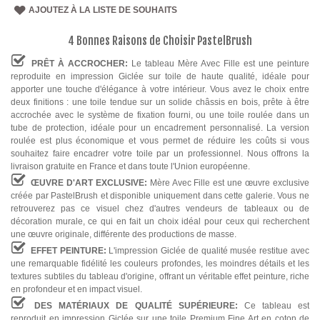
AJOUTEZ À LA LISTE DE SOUHAITS
4 Bonnes Raisons de Choisir PastelBrush
PRÊT À ACCROCHER:
Le tableau Mère Avec Fille est une peinture
reproduite en impression Giclée sur toile de haute qualité, idéale pour
apporter une touche d'élégance à votre intérieur. Vous avez le choix entre
deux finitions : une toile tendue sur un solide châssis en bois, prête à être
accrochée avec le système de fixation fourni, ou une toile roulée dans un
tube de protection, idéale pour un encadrement personnalisé. La version
roulée est plus économique et vous permet de réduire les coûts si vous
souhaitez faire encadrer votre toile par un professionnel. Nous offrons la
livraison gratuite en France et dans toute l'Union européenne.
ŒUVRE D'ART EXCLUSIVE:
Mère Avec Fille est une œuvre exclusive
créée par PastelBrush et disponible uniquement dans cette galerie. Vous ne
retrouverez pas ce visuel chez d'autres vendeurs de tableaux ou de
décoration murale, ce qui en fait un choix idéal pour ceux qui recherchent
une œuvre originale, différente des productions de masse.
EFFET PEINTURE:
L'impression Giclée de qualité musée restitue avec
une remarquable fidélité les couleurs profondes, les moindres détails et les
textures subtiles du tableau d'origine, offrant un véritable effet peinture, riche
en profondeur et en impact visuel.
DES MATÉRIAUX DE QUALITÉ SUPÉRIEURE:
Ce tableau est
reproduit en impression Giclée sur une toile Premium Fine Art en coton de