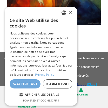
×
Ce site Web utilise des
ENGLISH
cookies
En Attendant Le Concert
ITALIAN
Nous utilisons des cookies pour
80,00 €
personnaliser le contenu, les publicités et
GERMAN
analyser notre trafic. Nous partageons
FRENCH
également des informations sur votre
utilisation de notre site avec nos
SPANISH
partenaires de publicité et d"analyse qui
Contactez-nous
|
À propos de nous
|
Qualité giclée
|
Connectez-vous à votre
peuvent les combiner avec d"autres
compte
|
Blog
informations que vous leur avez fournies ou
Politique de livraison
|
Politique de retour
|
Politique de confidentialité
qu"ils ont collectées lors de votre utilisation
de leurs services.
Privacy Policy
Copyright © 2026
Pastel Brush
- Tous droits réservés
ACCEPTER TOUT
REFUSER TOUT
Bureau
AFFICHER LES DÉTAILS
Panier
Mon Compte
POWERED BY COOKIESCRIPT
WhatsApp Chat