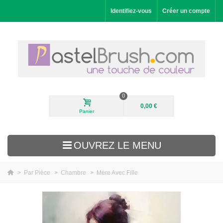
Identifiez-vous
Créer un compte
0
0,00 €
Panier
OUVREZ LE MENU
>
Par Pièce
>
Chambre
>
Mère Avec Fille
Nouveautés
Paysages