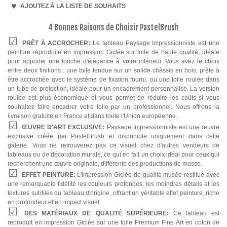
AJOUTEZ À LA LISTE DE SOUHAITS
4 Bonnes Raisons de Choisir PastelBrush
PRÊT À ACCROCHER:
Le tableau Paysage Impressionniste est une
peinture reproduite en impression Giclée sur toile de haute qualité, idéale
pour apporter une touche d'élégance à votre intérieur. Vous avez le choix
entre deux finitions : une toile tendue sur un solide châssis en bois, prête à
être accrochée avec le système de fixation fourni, ou une toile roulée dans
un tube de protection, idéale pour un encadrement personnalisé. La version
roulée est plus économique et vous permet de réduire les coûts si vous
souhaitez faire encadrer votre toile par un professionnel. Nous offrons la
livraison gratuite en France et dans toute l'Union européenne.
ŒUVRE D'ART EXCLUSIVE:
Paysage Impressionniste est une œuvre
exclusive créée par PastelBrush et disponible uniquement dans cette
galerie. Vous ne retrouverez pas ce visuel chez d'autres vendeurs de
tableaux ou de décoration murale, ce qui en fait un choix idéal pour ceux qui
recherchent une œuvre originale, différente des productions de masse.
EFFET PEINTURE:
L'impression Giclée de qualité musée restitue avec
une remarquable fidélité les couleurs profondes, les moindres détails et les
textures subtiles du tableau d'origine, offrant un véritable effet peinture, riche
en profondeur et en impact visuel.
DES MATÉRIAUX DE QUALITÉ SUPÉRIEURE:
Ce tableau est
reproduit en impression Giclée sur une toile Premium Fine Art en coton de