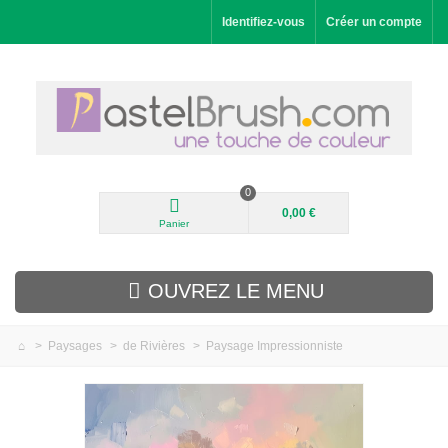
Identifiez-vous
Créer un compte
0
0,00 €
Panier
OUVREZ LE MENU
>
Paysages
>
de Rivières
>
Paysage Impressionniste
Nouveautés
Paysages