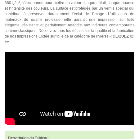
380 g/m², sélectionnée pour mettre en valeur chaque détail, chaque nuance
et l'intensité des couleurs. La surface est protégée par un vernis spécial qui
contribue à préserver durablement l'éclat de l'image. L'utilisation de
matériaux de qualité professionnelle garantit une impression sur toile
élégante, résistante et parfaitement adaptée aux intérieurs contemporains
comme classiques. Découvrez tous les détails sur la qualité et la fabrication
de nos impressions Giclée sur toile de la catégorie de rivières -:
CLIQUEZ ICI
>>
Description du Tableau