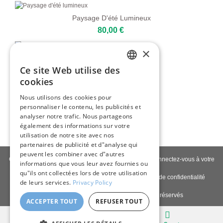
Paysage D'été Lumineux
80,00 €
×
Paysage Abstrait Gris
Ce site Web utilise des
109,00 €
ENGLISH
cookies
ITALIAN
Nous utilisons des cookies pour
Le Long De La Rivière
personnaliser le contenu, les publicités et
GERMAN
109,00 €
analyser notre trafic. Nous partageons
FRENCH
également des informations sur votre
utilisation de notre site avec nos
SPANISH
partenaires de publicité et d"analyse qui
peuvent les combiner avec d"autres
Contactez-nous
|
À propos de nous
|
Qualité giclée
|
Connectez-vous à votre
informations que vous leur avez fournies ou
compte
|
Blog
qu"ils ont collectées lors de votre utilisation
Politique de livraison
|
Politique de retour
|
Politique de confidentialité
de leurs services.
Privacy Policy
Copyright © 2026
Pastel Brush
- Tous droits réservés
ACCEPTER TOUT
REFUSER TOUT
Bureau