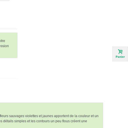
otre
ession
Panier
eurs sauvages violettes et jaunes apportent de la couleur et un
s détails simples et les contours un peu flous créent une