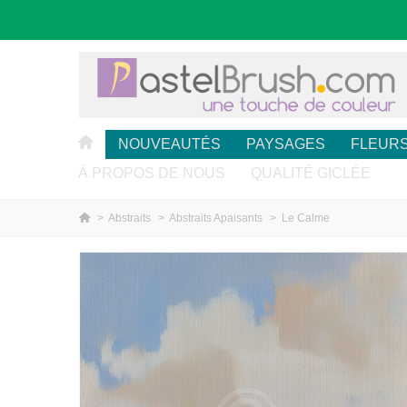
NOUVEAUTÉS
PAYSAGES
FLEUR
À PROPOS DE NOUS
QUALITÉ GICLÉE
>
Abstraits
>
Abstraits Apaisants
>
Le Calme