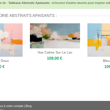
te de -
Tableaux Abstraits Apaisants -
et trouvez d'autres œuvres pour inspirer vo
RIE ABSTRAITS APAISANTS :
Vue Calme Sur Le Lac
109,00 €
 Doux
Bleu
0 €
10
us à votre compte
|
Blog