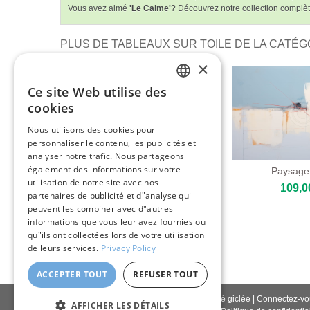
Vous avez aimé
'Le Calme'
? Découvrez notre collection complè
PLUS DE TABLEAUX SUR TOILE DE LA CATÉGO
×
Ce site Web utilise des
ENGLISH
cookies
ITALIAN
Nous utilisons des cookies pour
personnaliser le contenu, les publicités et
GERMAN
analyser notre trafic. Nous partageons
FRENCH
également des informations sur votre
Couleur Vibrante Abstraite
Paysage
utilisation de notre site avec nos
109,00 €
109,0
SPANISH
partenaires de publicité et d"analyse qui
peuvent les combiner avec d"autres
informations que vous leur avez fournies ou
qu"ils ont collectées lors de votre utilisation
de leurs services.
Privacy Policy
ACCEPTER TOUT
REFUSER TOUT
Contactez-nous
|
À propos de nous
|
Qualité giclée
|
Connectez-vo
AFFICHER LES DÉTAILS