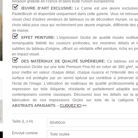
livraison gratuite en France et dans toute l'Union européenne.
ŒUVRE D'ART EXCLUSIVE:
Le Calme est une œuvre exclusive
PastelBrush et disponible uniquement dans cette galerie. Vous ne retrouv
visuel chez d'autres vendeurs de tableaux ou de décoration murale, ce qui
choix idéal pour ceux qui recherchent une œuvre originale, différente des
de masse.
EFFET PEINTURE:
L'impression Giclée de qualité musée restitu
remarquable fidélité les couleurs profondes, les moindres détails et l
subtiles du tableau d'origine, offrant un véritable effet peinture, riche en p
en impact visuel.
DES MATÉRIAUX DE QUALITÉ SUPÉRIEURE:
Ce tableau est re
impression Giclée sur une toile Premium Fine Art en coton de 380 g/m², s
pour mettre en valeur chaque détail, chaque nuance et l'intensité des c
surface est protégée par un vernis spécial qui contribue à préserver 
l'éclat de l'image. L'utilisation de matériaux de qualité professionnelle 
impression sur toile élégante, résistante et parfaitement adaptée aux
contemporains comme classiques. Découvrez tous les détails sur la qu
fabrication de nos impressions Giclée sur toile de la catégorie
ABSTRAITS APAISANTS
--
CLIQUEZ ICI
>>
Taille (L x H)
60x60cm
Envoyé comme
Toile roulée