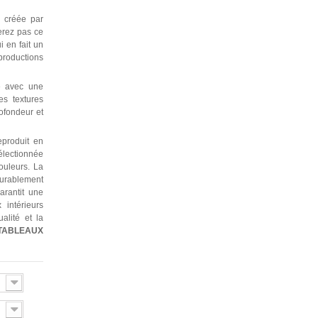
 créée par
erez pas ce
 en fait un
 productions
e avec une
es textures
rofondeur et
produit en
électionnée
ouleurs. La
durablement
garantit une
 intérieurs
alité et la
TABLEAUX