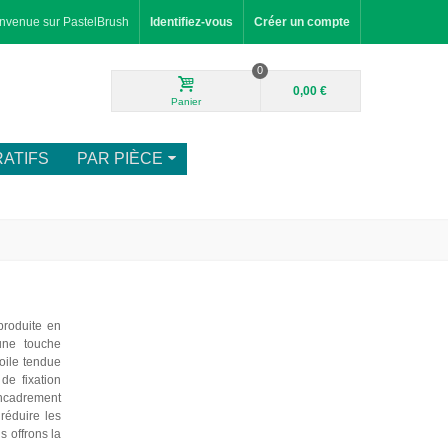
nvenue sur PastelBrush
Identifiez-vous
Créer un compte
0
0,00 €
Panier
ATIFS
PAR PIÈCE
produite en
une touche
toile tendue
de fixation
encadrement
réduire les
s offrons la