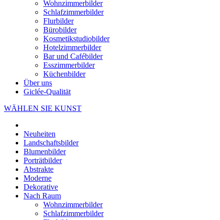
Wohnzimmerbilder
Schlafzimmerbilder
Flurbilder
Bürobilder
Kosmetikstudiobilder
Hotelzimmerbilder
Bar und Cafébilder
Esszimmerbilder
Küchenbilder
Über uns
Giclée-Qualität
WÄHLEN SIE KUNST
Neuheiten
Landschaftsbilder
Blumenbilder
Porträtbilder
Abstrakte
Moderne
Dekorative
Nach Raum
Wohnzimmerbilder
Schlafzimmerbilder