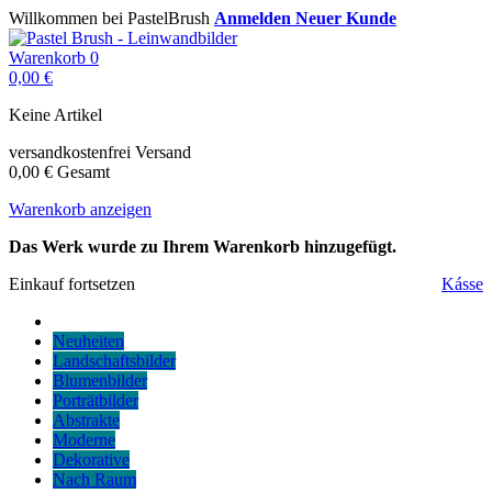
Willkommen bei PastelBrush
Anmelden
Neuer Kunde
Warenkorb
0
0,00 €
Keine Artikel
versandkostenfrei
Versand
0,00 €
Gesamt
Warenkorb anzeigen
Das Werk wurde zu Ihrem Warenkorb hinzugefügt.
Einkauf fortsetzen
Kásse
Neuheiten
Landschaftsbilder
Blumenbilder
Porträtbilder
Abstrakte
Moderne
Dekorative
Nach Raum