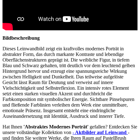
Bildbeschreibung
Dieses Leinwandbild zeigt ein kraftvolles modernes Porträt in
abstrakter Form, das durch markante Kontraste und lebendige
Oberflächenstrukturen geprägt ist. Die weibliche Figur, in tiefem
Blau und Schwarz gehalten, tritt deutlich vor dem leuchtend gelben
Hintergrund hervor und erzeugt eine spannungsreiche Wirkung
zwischen Helligkeit und Dunkelheit. Das teilweise aufgelöste
Gesicht lässt Raum für Deutung und verweist auf innere
Vielschichtigkeit und Selbstreflexion. Ein intensiv rotes Element
setzt einen starken visuellen Akzent und durchbricht die
Farbkomposition mit symbolischer Energie. Sichtbare Pinselspuren
und fließende Farblinien verleihen dem Werk eine unmittelbare,
emotionale Präsenz. Insgesamt entsteht eine eindringliche
Auseinandersetzung mit Identität, Ausdruck und innerer Tiefe.
Hat Ihnen
'Abstraktes Modernes Porträt'
gefallen? Entdecken Sie
unsere vollständige Kollektion von
- Aktbilder auf Leinwand
-
und finden Sie weitere Werke, die Ihren Raum auf PastelBrush