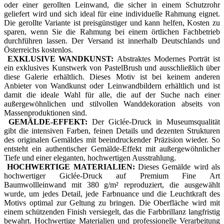
oder einer gerollten Leinwand, die sicher in einem Schutzrohr
geliefert wird und sich ideal für eine individuelle Rahmung eignet.
Die gerollte Variante ist preisgünstiger und kann helfen, Kosten zu
sparen, wenn Sie die Rahmung bei einem örtlichen Fachbetrieb
durchführen lassen. Der Versand ist innerhalb Deutschlands und
Österreichs kostenlos.
EXKLUSIVE WANDKUNST:
Abstraktes Modernes Porträt ist
ein exklusives Kunstwerk von PastelBrush und ausschließlich über
diese Galerie erhältlich. Dieses Motiv ist bei keinem anderen
Anbieter von Wandkunst oder Leinwandbildern erhältlich und ist
damit die ideale Wahl für alle, die auf der Suche nach einer
außergewöhnlichen und stilvollen Wanddekoration abseits von
Massenproduktionen sind.
GEMÄLDE-EFFEKT:
Der Giclée-Druck in Museumsqualität
gibt die intensiven Farben, feinen Details und dezenten Strukturen
des originalen Gemäldes mit beeindruckender Präzision wieder. So
entsteht ein authentischer Gemälde-Effekt mit außergewöhnlicher
Tiefe und einer eleganten, hochwertigen Ausstrahlung.
HOCHWERTIGE MATERIALIEN:
Dieses Gemälde wird als
hochwertiger Giclée-Druck auf Premium Fine Art
Baumwollleinwand mit 380 g/m² reproduziert, die ausgewählt
wurde, um jedes Detail, jede Farbnuance und die Leuchtkraft des
Motivs optimal zur Geltung zu bringen. Die Oberfläche wird mit
einem schützenden Finish versiegelt, das die Farbbrillanz langfristig
bewahrt. Hochwertige Materialien und professionelle Verarbeitung