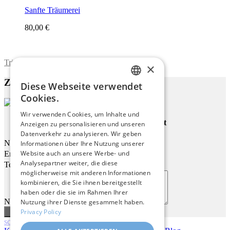
Sanfte Träumerei
80,00 €
Trimite formularul
×
Zu diesem Werk
Diese Webseite verwendet
ENGLISH
Cookies.
ITALIAN
Wir verwenden Cookies, um Inhalte und
Abstraktes Modernes Porträt
Anzeigen zu personalisieren und unseren
GERMAN
Datenverkehr zu analysieren. Wir geben
FRENCH
Name
Informationen über Ihre Nutzung unserer
Website auch an unsere Werbe- und
Email
SPANISH
Analysepartner weiter, die diese
Telefon
möglicherweise mit anderen Informationen
kombinieren, die Sie ihnen bereitgestellt
haben oder die sie im Rahmen Ihrer
Nachricht
Nutzung ihrer Dienste gesammelt haben.
Privacy Policy
scroll