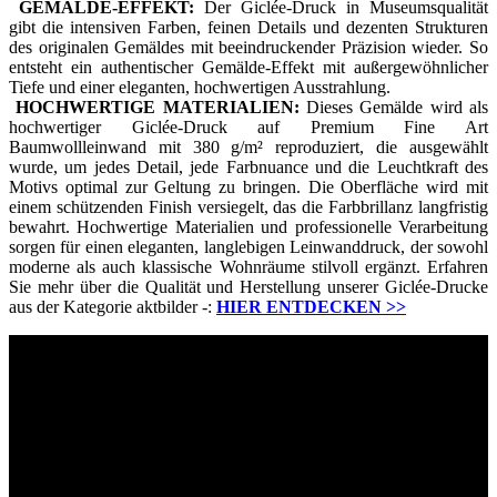
GEMÄLDE-EFFEKT:
Der Giclée-Druck in Museumsqualität
gibt die intensiven Farben, feinen Details und dezenten Strukturen
des originalen Gemäldes mit beeindruckender Präzision wieder. So
entsteht ein authentischer Gemälde-Effekt mit außergewöhnlicher
Tiefe und einer eleganten, hochwertigen Ausstrahlung.
HOCHWERTIGE MATERIALIEN:
Dieses Gemälde wird als
hochwertiger Giclée-Druck auf Premium Fine Art
Baumwollleinwand mit 380 g/m² reproduziert, die ausgewählt
wurde, um jedes Detail, jede Farbnuance und die Leuchtkraft des
Motivs optimal zur Geltung zu bringen. Die Oberfläche wird mit
einem schützenden Finish versiegelt, das die Farbbrillanz langfristig
bewahrt. Hochwertige Materialien und professionelle Verarbeitung
sorgen für einen eleganten, langlebigen Leinwanddruck, der sowohl
moderne als auch klassische Wohnräume stilvoll ergänzt. Erfahren
Sie mehr über die Qualität und Herstellung unserer Giclée-Drucke
aus der Kategorie aktbilder -:
HIER ENTDECKEN
>>