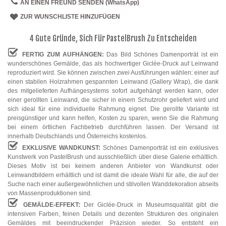
AN EINEN FREUND SENDEN (WhatsApp)
ZUR WUNSCHLISTE HINZUFÜGEN
4 Gute Gründe, Sich Für PastelBrush Zu Entscheiden
FERTIG ZUM AUFHÄNGEN:
Das Bild Schönes Damenporträt ist ein
wunderschönes Gemälde, das als hochwertiger Giclée-Druck auf Leinwand
reproduziert wird. Sie können zwischen zwei Ausführungen wählen: einer auf
einen stabilen Holzrahmen gespannten Leinwand (Gallery Wrap), die dank
des mitgelieferten Aufhängesystems sofort aufgehängt werden kann, oder
einer gerollten Leinwand, die sicher in einem Schutzrohr geliefert wird und
sich ideal für eine individuelle Rahmung eignet. Die gerollte Variante ist
preisgünstiger und kann helfen, Kosten zu sparen, wenn Sie die Rahmung
bei einem örtlichen Fachbetrieb durchführen lassen. Der Versand ist
innerhalb Deutschlands und Österreichs kostenlos.
EXKLUSIVE WANDKUNST:
Schönes Damenporträt ist ein exklusives
Kunstwerk von PastelBrush und ausschließlich über diese Galerie erhältlich.
Dieses Motiv ist bei keinem anderen Anbieter von Wandkunst oder
Leinwandbildern erhältlich und ist damit die ideale Wahl für alle, die auf der
Suche nach einer außergewöhnlichen und stilvollen Wanddekoration abseits
von Massenproduktionen sind.
GEMÄLDE-EFFEKT:
Der Giclée-Druck in Museumsqualität gibt die
intensiven Farben, feinen Details und dezenten Strukturen des originalen
Gemäldes mit beeindruckender Präzision wieder. So entsteht ein