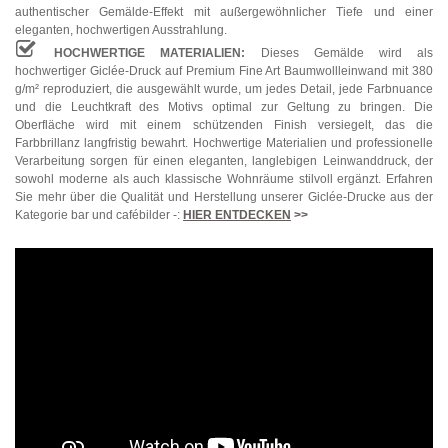
authentischer Gemälde-Effekt mit außergewöhnlicher Tiefe und einer
eleganten, hochwertigen Ausstrahlung.
HOCHWERTIGE MATERIALIEN:
Dieses Gemälde wird als
hochwertiger Giclée-Druck auf Premium Fine Art Baumwollleinwand mit 380
g/m² reproduziert, die ausgewählt wurde, um jedes Detail, jede Farbnuance
und die Leuchtkraft des Motivs optimal zur Geltung zu bringen. Die
Oberfläche wird mit einem schützenden Finish versiegelt, das die
Farbbrillanz langfristig bewahrt. Hochwertige Materialien und professionelle
Verarbeitung sorgen für einen eleganten, langlebigen Leinwanddruck, der
sowohl moderne als auch klassische Wohnräume stilvoll ergänzt. Erfahren
Sie mehr über die Qualität und Herstellung unserer Giclée-Drucke aus der
Kategorie bar und cafébilder -:
HIER ENTDECKEN
>>