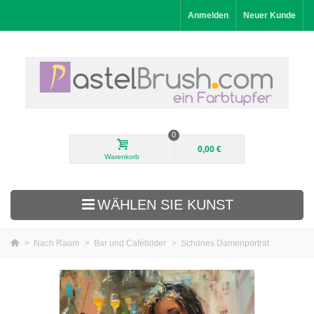
Anmelden
Neuer Kunde
0
0,00 €
Warenkorb
WÄHLEN SIE KUNST
>
Nach Raum
>
Bar und Cafébilder
>
Schönes Damenporträt
Neuheiten
Landschaftsbilder