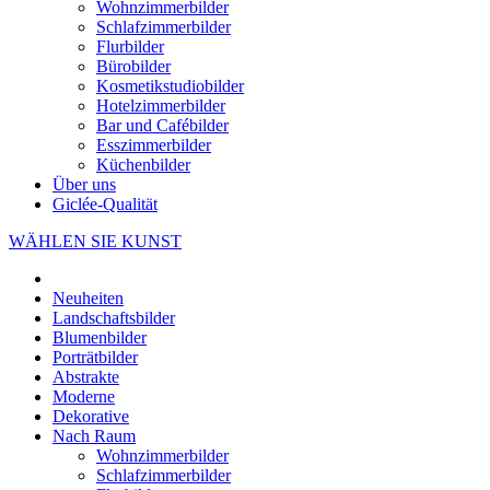
Wohnzimmerbilder
Schlafzimmerbilder
Flurbilder
Bürobilder
Kosmetikstudiobilder
Hotelzimmerbilder
Bar und Cafébilder
Esszimmerbilder
Küchenbilder
Über uns
Giclée-Qualität
WÄHLEN SIE KUNST
Neuheiten
Landschaftsbilder
Blumenbilder
Porträtbilder
Abstrakte
Moderne
Dekorative
Nach Raum
Wohnzimmerbilder
Schlafzimmerbilder