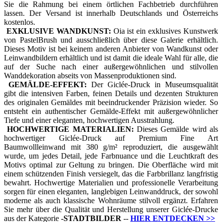
Sie die Rahmung bei einem örtlichen Fachbetrieb durchführen
lassen. Der Versand ist innerhalb Deutschlands und Österreichs
kostenlos.
EXKLUSIVE WANDKUNST:
Oia ist ein exklusives Kunstwerk
von PastelBrush und ausschließlich über diese Galerie erhältlich.
Dieses Motiv ist bei keinem anderen Anbieter von Wandkunst oder
Leinwandbildern erhältlich und ist damit die ideale Wahl für alle, die
auf der Suche nach einer außergewöhnlichen und stilvollen
Wanddekoration abseits von Massenproduktionen sind.
GEMÄLDE-EFFEKT:
Der Giclée-Druck in Museumsqualität
gibt die intensiven Farben, feinen Details und dezenten Strukturen
des originalen Gemäldes mit beeindruckender Präzision wieder. So
entsteht ein authentischer Gemälde-Effekt mit außergewöhnlicher
Tiefe und einer eleganten, hochwertigen Ausstrahlung.
HOCHWERTIGE MATERIALIEN:
Dieses Gemälde wird als
hochwertiger Giclée-Druck auf Premium Fine Art
Baumwollleinwand mit 380 g/m² reproduziert, die ausgewählt
wurde, um jedes Detail, jede Farbnuance und die Leuchtkraft des
Motivs optimal zur Geltung zu bringen. Die Oberfläche wird mit
einem schützenden Finish versiegelt, das die Farbbrillanz langfristig
bewahrt. Hochwertige Materialien und professionelle Verarbeitung
sorgen für einen eleganten, langlebigen Leinwanddruck, der sowohl
moderne als auch klassische Wohnräume stilvoll ergänzt. Erfahren
Sie mehr über die Qualität und Herstellung unserer Giclée-Drucke
aus der Kategorie
-
STADTBILDER
--
HIER ENTDECKEN
>>