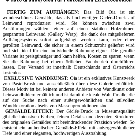
FERTIG ZUM AUFHÄNGEN:
Das Bild Oia ist ein
wunderschönes Gemälde, das als hochwertiger Giclée-Druck auf
Leinwand reproduziert wird. Sie können zwischen zwei
Ausführungen wählen: einer auf einen stabilen Holzrahmen
gespannten Leinwand (Gallery Wrap), die dank des mitgelieferten
Aufhängesystems sofort aufgehängt werden kann, oder einer
gerollten Leinwand, die sicher in einem Schutzrohr geliefert wird
und sich ideal für eine individuelle Rahmung eignet. Die gerollte
Variante ist preisgünstiger und kann helfen, Kosten zu sparen, wenn
Sie die Rahmung bei einem örtlichen Fachbetrieb durchführen
lassen. Der Versand ist innerhalb Deutschlands und Österreichs
kostenlos.
EXKLUSIVE WANDKUNST:
Oia ist ein exklusives Kunstwerk
von PastelBrush und ausschließlich über diese Galerie erhältlich.
Dieses Motiv ist bei keinem anderen Anbieter von Wandkunst oder
Leinwandbildern erhältlich und ist damit die ideale Wahl für alle, die
auf der Suche nach einer außergewöhnlichen und stilvollen
Wanddekoration abseits von Massenproduktionen sind.
GEMÄLDE-EFFEKT:
Der Giclée-Druck in Museumsqualität
gibt die intensiven Farben, feinen Details und dezenten Strukturen
des originalen Gemäldes mit beeindruckender Präzision wieder. So
entsteht ein authentischer Gemälde-Effekt mit außergewöhnlicher
Tiefe und einer eleganten, hochwertigen Ausstrahlung.