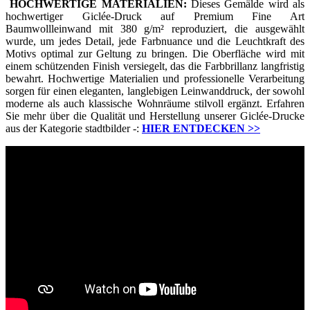
HOCHWERTIGE MATERIALIEN:
Dieses Gemälde wird als
hochwertiger Giclée-Druck auf Premium Fine Art
Baumwollleinwand mit 380 g/m² reproduziert, die ausgewählt
wurde, um jedes Detail, jede Farbnuance und die Leuchtkraft des
Motivs optimal zur Geltung zu bringen. Die Oberfläche wird mit
einem schützenden Finish versiegelt, das die Farbbrillanz langfristig
bewahrt. Hochwertige Materialien und professionelle Verarbeitung
sorgen für einen eleganten, langlebigen Leinwanddruck, der sowohl
moderne als auch klassische Wohnräume stilvoll ergänzt. Erfahren
Sie mehr über die Qualität und Herstellung unserer Giclée-Drucke
aus der Kategorie stadtbilder -:
HIER ENTDECKEN
>>