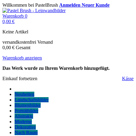
Willkommen bei PastelBrush
Anmelden
Neuer Kunde
Warenkorb
0
0,00 €
Keine Artikel
versandkostenfrei
Versand
0,00 €
Gesamt
Warenkorb anzeigen
Das Werk wurde zu Ihrem Warenkorb hinzugefügt.
Einkauf fortsetzen
Kásse
Neuheiten
Landschaftsbilder
Blumenbilder
Porträtbilder
Abstrakte
Moderne
Dekorative
Nach Raum