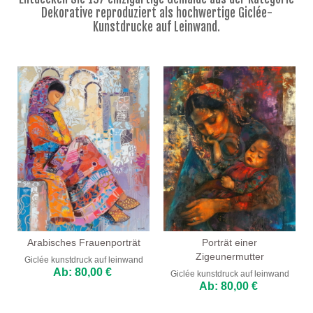
Blumenbilder
Dekorative reproduziert als hochwertige Giclée-
Kunstdrucke auf Leinwand.
Porträtbilder
Abstrakte
Moderne
Dekorative
Nach Raum
Arabisches Frauenporträt
Porträt einer
Zigeunermutter
Giclée kunstdruck auf leinwand
Ab: 80,00 €
Giclée kunstdruck auf leinwand
Ab: 80,00 €