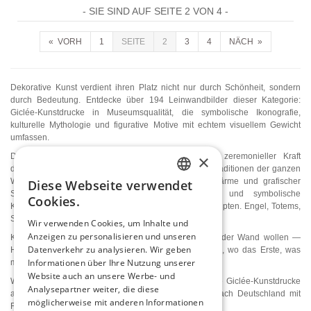
- SIE SIND AUF SEITE 2 VON 4 -
« VORH
1
SEITE
2
3
4
NÄCH »
Dekorative Kunst verdient ihren Platz nicht nur durch Schönheit, sondern
durch Bedeutung. Entdecke über 194 Leinwandbilder dieser Kategorie:
Giclée-Kunstdrucke in Museumsqualität, die symbolische Ikonografie,
kulturelle Mythologie und figurative Motive mit echtem visuellem Gewicht
umfassen.
×
Drachen und Phönixe mit östlicher Energie und zeremonieller Kraft
dargestellt. Kraniche, Masken und Ritualfiguren aus Traditionen der ganzen
Welt. Paare und intime menschliche Szenen mit Wärme und grafischer
Diese Webseite verwendet
ENGLISH
Stärke. Kubistische Gesichter, abstrakte Figuren und symbolische
Cookies.
Kompositionen, die in jedem Raum ihre Präsenz behaupten. Engel, Totems,
ITALIAN
Stillleben — jedes ein in sich vollständiges Wandbild.
Wir verwenden Cookies, um Inhalte und
Anzeigen zu personalisieren und unseren
GERMAN
Kunstdrucke für Räume, die mehr als ein Muster an der Wand wollen —
Datenverkehr zu analysieren. Wir geben
Hotellobby, Bars und Restaurants, Wohnzimmer, Flure, wo das Erste, was
FRENCH
Informationen über Ihre Nutzung unserer
man sieht, den Blick verdienen sollte.
Website auch an unsere Werbe- und
Wunderschöne Gemälde, reproduziert als hochwertige Giclée-Kunstdrucke
SPANISH
Analysepartner weiter, die diese
auf Leinwand, erhältlich bis 90×120 cm. Lieferung nach Deutschland mit
möglicherweise mit anderen Informationen
FedEx.