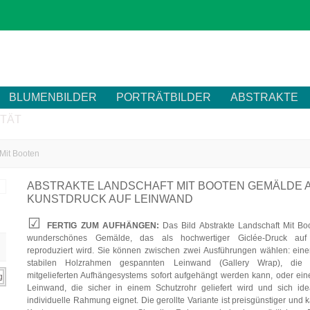
BLUMENBILDER
PORTRÄTBILDER
ABSTRAKTE
ITÄT
 Mit Booten
ABSTRAKTE LANDSCHAFT MIT BOOTEN GEMÄLDE 
KUNSTDRUCK AUF LEINWAND
FERTIG ZUM AUFHÄNGEN:
Das Bild Abstrakte Landschaft Mit Boo
wunderschönes Gemälde, das als hochwertiger Giclée-Druck auf
reproduziert wird. Sie können zwischen zwei Ausführungen wählen: eine
stabilen Holzrahmen gespannten Leinwand (Gallery Wrap), die
mitgelieferten Aufhängesystems sofort aufgehängt werden kann, oder eine
Leinwand, die sicher in einem Schutzrohr geliefert wird und sich ide
individuelle Rahmung eignet. Die gerollte Variante ist preisgünstiger und 