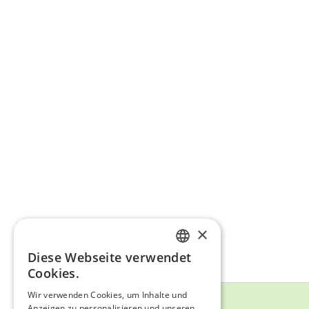
×
Diese Webseite verwendet
ENGLISH
Cookies.
ITALIAN
Wir verwenden Cookies, um Inhalte und
Bildbeschreibung
Anzeigen zu personalisieren und unseren
GERMAN