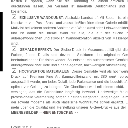
Kosten zu sparen, wenn Sie die Rahmung bei einem örtlichen F
durchführen lassen. Der Versand ist innerhalb Deutschlands und Ö
kostenlos.
EXKLUSIVE WANDKUNST:
Abstrakte Landschaft Mit Booten ist ein
Kunstwerk von PastelBrush und ausschließlich über diese Galerie erhältl
Motiv ist bei keinem anderen Anbieter von Wandkunst oder Leinwandbildern
und ist damit die ideale Wahl für alle, die auf der Suche n
außergewöhnlichen und stilvollen Wanddekoration abseits von Massenp
sind.
GEMÄLDE-EFFEKT:
Der Giclée-Druck in Museumsqualität gibt die
Farben, feinen Details und dezenten Strukturen des originalen Ge
beeindruckender Präzision wieder. So entsteht ein authentischer Gemälde
außergewöhnlicher Tiefe und einer eleganten, hochwertigen Ausstrahlung.
HOCHWERTIGE MATERIALIEN:
Dieses Gemälde wird als hochwerti
Druck auf Premium Fine Art Baumwollleinwand mit 380 g/m² reprodu
ausgewählt wurde, um jedes Detail, jede Farbnuance und die Leuchtkraft
optimal zur Geltung zu bringen. Die Oberfläche wird mit einem schütze
versiegelt, das die Farbbrillanz langfristig bewahrt. Hochwertige Mate
professionelle Verarbeitung sorgen für einen eleganten, langlebigen Lei
der sowohl moderne als auch klassische Wohnräume stilvoll ergänzt. E
mehr über die Qualität und Herstellung unserer Giclée-Drucke aus der
MEERESBILDER
--
HIER ENTDECKEN
>>
Größe (B x H)