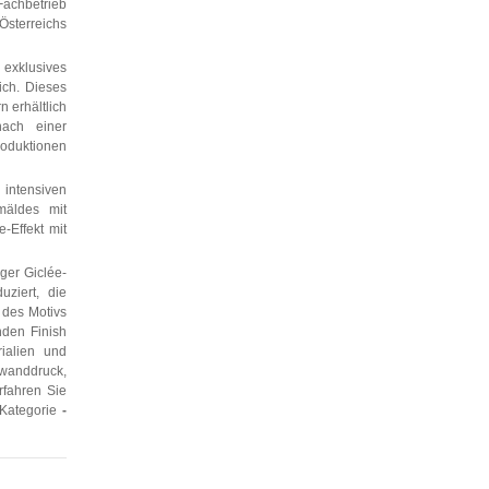
achbetrieb
sterreichs
 exklusives
ich. Dieses
 erhältlich
ach einer
roduktionen
 intensiven
mäldes mit
-Effekt mit
ger Giclée-
ziert, die
 des Motivs
nden Finish
rialien und
nwanddruck,
rfahren Sie
 Kategorie
-