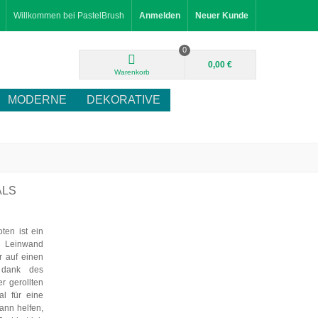
Willkommen bei PastelBrush
Anmelden
Neuer Kunde
0
0,00 €
Warenkorb
MODERNE
DEKORATIVE
ALS
ten ist ein
 Leinwand
r auf einen
 dank des
r gerollten
al für eine
kann helfen,