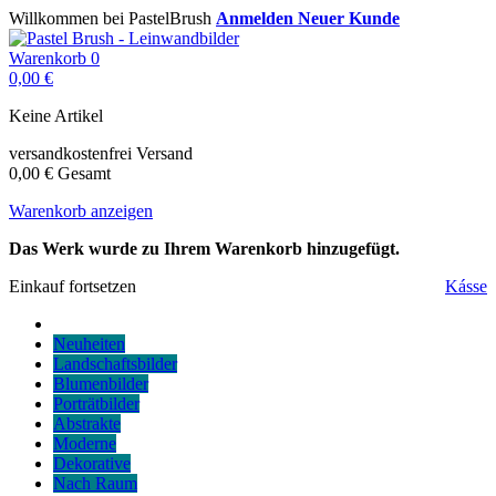
Willkommen bei PastelBrush
Anmelden
Neuer Kunde
Warenkorb
0
0,00 €
Keine Artikel
versandkostenfrei
Versand
0,00 €
Gesamt
Warenkorb anzeigen
Das Werk wurde zu Ihrem Warenkorb hinzugefügt.
Einkauf fortsetzen
Kásse
Neuheiten
Landschaftsbilder
Blumenbilder
Porträtbilder
Abstrakte
Moderne
Dekorative
Nach Raum