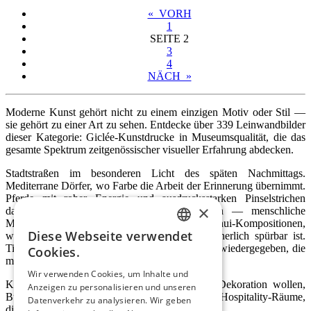
« VORH
1
SEITE
2
3
4
NÄCH »
Moderne Kunst gehört nicht zu einem einzigen Motiv oder Stil —
sie gehört zu einer Art zu sehen. Entdecke über 339 Leinwandbilder
dieser Kategorie: Giclée-Kunstdrucke in Museumsqualität, die das
gesamte Spektrum zeitgenössischer visueller Erfahrung abdecken.
Stadtstraßen im besonderen Licht des späten Nachmittags.
Mediterrane Dörfer, wo Farbe die Arbeit der Erinnerung übernimmt.
Pferde mit roher Energie und ausdrucksstarken Pinselstrichen
×
dargestellt. Paare, Musiker, Kaffeehausszenen — menschliche
Momente mit dem Gewicht der Kunst. Feng-Shui-Kompositionen,
Diese Webseite verwendet
wo Gleichgewicht sowohl visuell als auch innerlich spürbar ist.
ENGLISH
Tiere, Figuren und Interieurs mit der Direktheit wiedergegeben, die
Cookies.
moderne Sensibilität definiert.
ITALIAN
Wir verwenden Cookies, um Inhalte und
Kunstdrucke für Wohnzimmer, die mehr als Dekoration wollen,
Anzeigen zu personalisieren und unseren
GERMAN
Büros, wo visuelle Intelligenz zählt, Hotels und Hospitality-Räume,
Datenverkehr zu analysieren. Wir geben
die verstehen, wie Kunst Atmosphäre formt.