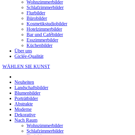
Wohnzimmerbilder
Schlafzimmerbilder
Flurbilder
Bürobilder
Kosmetikstudiobilder
Hotelzimmerbilder
Bar und Cafébilder
Esszimmerbilder
Küchenbilder
Über uns
Giclée-Qualität
WÄHLEN SIE KUNST
Neuheiten
Landschaftsbilder
Blumenbilder
Porträtbilder
Abstrakte
Moderne
Dekorative
Nach Raum
Wohnzimmerbilder
Schlafzimmerbilder