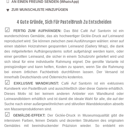
Esszimmerbilder
AN EINEN FREUND SENDEN (WhatsApp)
ZUR WUNSCHLISTE HINZUFÜGEN
Küchenbilder
4 Gute Gründe, Sich Für PastelBrush Zu Entscheiden
FERTIG ZUM AUFHÄNGEN:
Das Bild Café Auf Santorin ist ein
wunderschönes Gemälde, das als hochwertiger Giclée-Druck auf Leinwand
reproduziert wird. Sie können zwischen zwei Ausführungen wählen: einer auf
einen stabilen Holzrahmen gespannten Leinwand (Gallery Wrap), die dank
des mitgelieferten Aufhängesystems sofort aufgehängt werden kann, oder
einer gerollten Leinwand, die sicher in einem Schutzrohr geliefert wird und
sich ideal für eine individuelle Rahmung eignet. Die gerollte Variante ist
preisgünstiger und kann helfen, Kosten zu sparen, wenn Sie die Rahmung
bei einem örtlichen Fachbetrieb durchführen lassen. Der Versand ist
innerhalb Deutschlands und Österreichs kostenlos.
EXKLUSIVE WANDKUNST:
Café Auf Santorin ist ein exklusives
Kunstwerk von PastelBrush und ausschließlich über diese Galerie erhältlich.
Dieses Motiv ist bei keinem anderen Anbieter von Wandkunst oder
Leinwandbildern erhältlich und ist damit die ideale Wahl für alle, die auf der
Suche nach einer außergewöhnlichen und stilvollen Wanddekoration abseits
von Massenproduktionen sind.
GEMÄLDE-EFFEKT:
Der Giclée-Druck in Museumsqualität gibt die
intensiven Farben, feinen Details und dezenten Strukturen des originalen
Gemäldes mit beeindruckender Präzision wieder. So entsteht ein