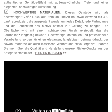
authentischer Gemälde-Effekt mit außergewöhnlicher Tiefe und einer
eleganten, hochwertigen Ausstrahlung.
HOCHWERTIGE MATERIALIEN:
Dieses Gemälde wird als
hochwertiger Giclée-Druck auf Premium Fine Art Baumwollleinwand mit 380
g/m² reproduziert, die ausgewählt wurde, um jedes Detail, jede Farbnuance
und die Leuchtkraft des Motivs optimal zur Geltung zu bringen. Die
Oberfläche wird mit einem schützenden Finish versiegelt, das die
Farbbrillanz langfristig bewahrt. Hochwertige Materialien und professionelle
Verarbeitung sorgen für einen eleganten, langlebigen Leinwanddruck, der
sowohl moderne als auch klassische Wohnräume stilvoll ergänzt. Erfahren
Sie mehr über die Qualität und Herstellung unserer Giclée-Drucke aus der
Kategorie stadtbilder -:
HIER ENTDECKEN
>>