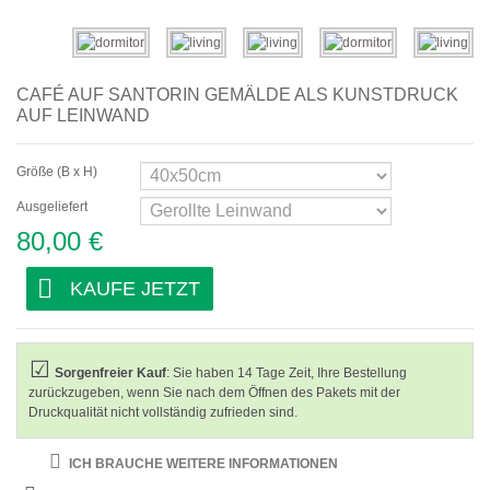
Abstrakte
Moderne
CAFÉ AUF SANTORIN GEMÄLDE ALS KUNSTDRUCK
Dekorative
AUF LEINWAND
Nach Raum
Größe (B x H)
Wohnzimmerbilder
Ausgeliefert
80,00 €
Schlafzimmerbilder
Flurbilder
KAUFE JETZT
Bürobilder
Kosmetikstudiobilder
Sorgenfreier Kauf
: Sie haben 14 Tage Zeit, Ihre Bestellung
zurückzugeben, wenn Sie nach dem Öffnen des Pakets mit der
Hotelzimmerbilder
Druckqualität nicht vollständig zufrieden sind.
Bar und Cafébilder
ICH BRAUCHE WEITERE INFORMATIONEN