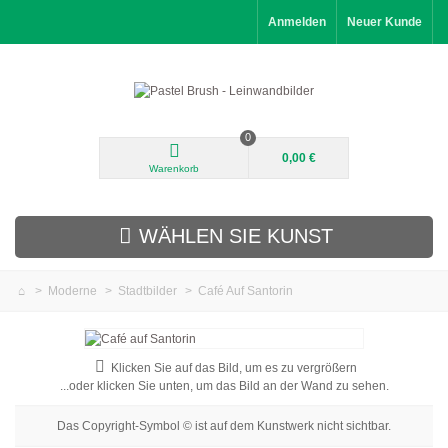
Anmelden
Neuer Kunde
0
0,00 €
Warenkorb
WÄHLEN SIE KUNST
>
Moderne
>
Stadtbilder
>
Café Auf Santorin
Neuheiten
Landschaftsbilder
Klicken Sie auf das Bild, um es zu vergrößern
...oder klicken Sie unten, um das Bild an der Wand zu sehen.
Blumenbilder
Das Copyright-Symbol © ist auf dem Kunstwerk nicht sichtbar.
Porträtbilder