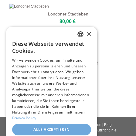
Londoner Stadtleben
80,00 €
×
Abstrakte Moderne Stadt
Diese Webseite verwendet
ENGLISH
80,00 €
Cookies.
ITALIAN
Wir verwenden Cookies, um Inhalte und
Treppenweg Im Mittelmeerdorf
Anzeigen zu personalisieren und unseren
GERMAN
80,00 €
Datenverkehr zu analysieren. Wir geben
FRENCH
Informationen über Ihre Nutzung unserer
Website auch an unsere Werbe- und
SPANISH
Straße Im Sonnenlicht
Analysepartner weiter, die diese
möglicherweise mit anderen Informationen
80,00 €
kombinieren, die Sie ihnen bereitgestellt
haben oder die sie im Rahmen Ihrer
Nutzung ihrer Dienste gesammelt haben.
Privacy Policy
Kontakt
|
Über uns
|
Giclée Qualität
|
Anmelden
|
Blog
ALLE AKZEPTIEREN
Lieferbedingungen
|
Rückgaberecht
|
Datenschutzrichtlinie