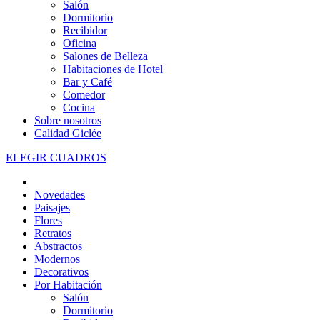
Salón
Dormitorio
Recibidor
Oficina
Salones de Belleza
Habitaciones de Hotel
Bar y Café
Comedor
Cocina
Sobre nosotros
Calidad Giclée
ELEGIR CUADROS
Novedades
Paisajes
Flores
Retratos
Abstractos
Modernos
Decorativos
Por Habitación
Salón
Dormitorio