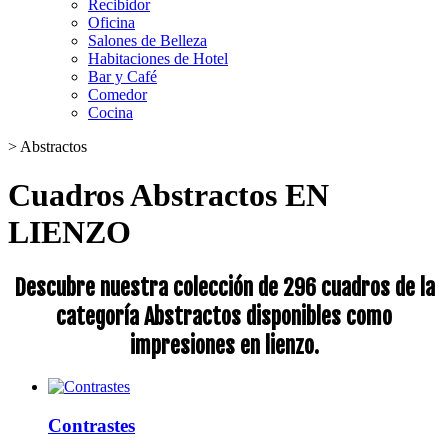
Recibidor
Oficina
Salones de Belleza
Habitaciones de Hotel
Bar y Café
Comedor
Cocina
>
Abstractos
Cuadros Abstractos EN
LIENZO
Descubre nuestra colección de 296 cuadros de la
categoría Abstractos disponibles como
impresiones en lienzo.
Contrastes