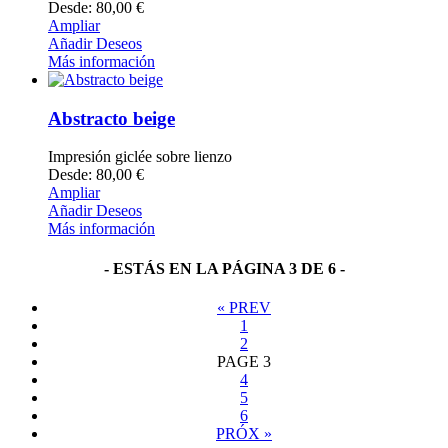
Desde: 80,00 €
Ampliar
Añadir Deseos
Más información
Abstracto beige
Impresión giclée sobre lienzo
Desde: 80,00 €
Ampliar
Añadir Deseos
Más información
- ESTÁS EN LA PÁGINA 3 DE 6 -
«
PREV
1
2
PAGE
3
4
5
6
PRÓX
»