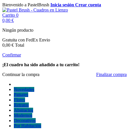
Bienvenido a PastelBrush
Inicia sesión
Crear cuenta
Carrito
0
0,00 €
Ningún producto
Gratuita con FedEx
Envio
0,00 €
Total
Confirmar
¡El cuadro ha sido añadido a tu carrito!
Continuar la compra
Finalizar compra
Novedades
Paisajes
Flores
Retratos
Abstractos
Modernos
Decorativos
Por Habitación