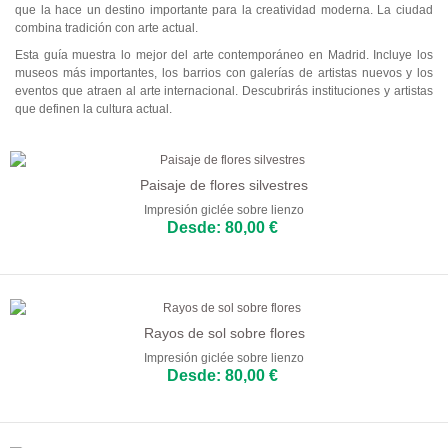
que la hace un destino importante para la creatividad moderna. La ciudad
Abstractos
combina tradición con arte actual.
Esta guía muestra lo mejor del arte contemporáneo en Madrid. Incluye los
Modernos
museos más importantes, los barrios con galerías de artistas nuevos y los
eventos que atraen al arte internacional. Descubrirás instituciones y artistas
Decorativos
que definen la cultura actual.
Por Habitación
Salón
Paisaje de flores silvestres
Impresión giclée sobre lienzo
Dormitorio
Desde: 80,00 €
Recibidor
Oficina
Rayos de sol sobre flores
Salones de Belleza
Impresión giclée sobre lienzo
Desde: 80,00 €
Habitaciones de Hotel
Bar y Café