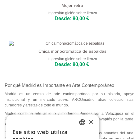
Mujer retra
Impresión giclée sobre lienzo
Desde: 80,00 €
Chica monocromática de espaldas
Impresión giclée sobre lienzo
Desde: 80,00 €
Por qué Madrid es Importante en Arte Contemporáneo
Madrid es un centro de arte contemporáneo por su historia, apoyo
institucional y un mercado activo. ARCOmadrid atrae coleccionistas,
curadores y artistas de todo el mundo.
Madrid combina arte antiguo y moderno. Puedes ver a Velázquez en el
×
Prado por la mañana y una instalación moderna en Lavapiés por la tarde.
Esta mezcla hace la escena artística única.
Ese sitio web utiliza
Explorar Madrid es una experiencia completa para los amantes del arte.
ENGLISH
Permite participar en una conversación cultural importante en una ciudad