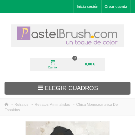
Inicia sesión
Crear cuenta
0
0,00 €
Carrito
ELEGIR CUADROS
>
Retratos
>
Retratos Minimalistas
>
Chica Monocromática De
Espaldas
Novedades
Paisajes