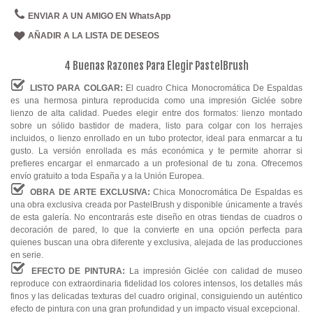
ENVIAR A UN AMIGO EN WhatsApp
AÑADIR A LA LISTA DE DESEOS
4 Buenas Razones Para Elegir PastelBrush
LISTO PARA COLGAR:
El cuadro Chica Monocromática De Espaldas
es una hermosa pintura reproducida como una impresión Giclée sobre
lienzo de alta calidad. Puedes elegir entre dos formatos: lienzo montado
sobre un sólido bastidor de madera, listo para colgar con los herrajes
incluidos, o lienzo enrollado en un tubo protector, ideal para enmarcar a tu
gusto. La versión enrollada es más económica y te permite ahorrar si
prefieres encargar el enmarcado a un profesional de tu zona. Ofrecemos
envío gratuito a toda España y a la Unión Europea.
OBRA DE ARTE EXCLUSIVA:
Chica Monocromática De Espaldas es
una obra exclusiva creada por PastelBrush y disponible únicamente a través
de esta galería. No encontrarás este diseño en otras tiendas de cuadros o
decoración de pared, lo que la convierte en una opción perfecta para
quienes buscan una obra diferente y exclusiva, alejada de las producciones
en serie.
EFECTO DE PINTURA:
La impresión Giclée con calidad de museo
reproduce con extraordinaria fidelidad los colores intensos, los detalles más
finos y las delicadas texturas del cuadro original, consiguiendo un auténtico
efecto de pintura con una gran profundidad y un impacto visual excepcional.