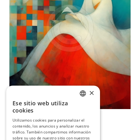
×
Ese sitio web utiliza
ENGLISH
cookies
Páginas Silenciosas
ITALIAN
Utilizamos cookies para personalizar el
109,00 €
contenido, los anuncios y analizar nuestro
GERMAN
tráfico. También compartimos información
FRENCH
sobre su uso de nuestro sitio con nuestros