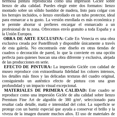
hermosa pintura reproducida como una impresión Giclée sobre
lienzo de alta calidad. Puedes elegir entre dos formatos: lienzo
montado sobre un sólido bastidor de madera, listo para colgar con
los herrajes incluidos, o lienzo enrollado en un tubo protector, ideal
para enmarcar a tu gusto. La versión enrollada es más económica y
te permite ahorrar si prefieres encargar el enmarcado a un
profesional de tu zona. Ofrecemos envío gratuito a toda España y a
la Unión Europea.
OBRA DE ARTE EXCLUSIVA:
Calle En Venecia es una obra
exclusiva creada por PastelBrush y disponible únicamente a través
de esta galería. No encontrarás este diseño en otras tiendas de
cuadros o decoración de pared, lo que la convierte en una opción
perfecta para quienes buscan una obra diferente y exclusiva, alejada
de las producciones en serie.
EFECTO DE PINTURA:
La impresión Giclée con calidad de
museo reproduce con extraordinaria fidelidad los colores intensos,
los detalles más finos y las delicadas texturas del cuadro original,
consiguiendo un auténtico efecto de pintura con una gran
profundidad y un impacto visual excepcional.
MATERIALES DE PRIMERA CALIDAD:
Este cuadro se
reproduce como una impresión Giclée de alta calidad sobre lienzo
Premium Fine Art de algodón de 380 g/m², seleccionado para
resaltar cada detalle, matiz e intensidad del color. La superficie se
protege con un barniz especial que ayuda a conservar el brillo y la
viveza de la imagen durante muchos años. El uso de materiales de