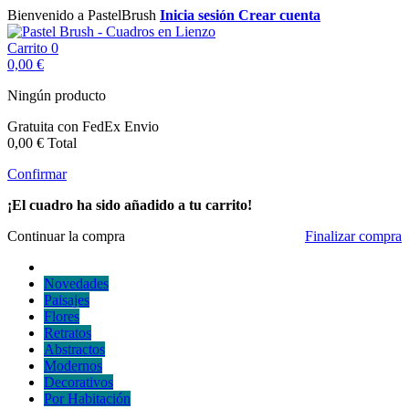
Bienvenido a PastelBrush
Inicia sesión
Crear cuenta
Carrito
0
0,00 €
Ningún producto
Gratuita con FedEx
Envio
0,00 €
Total
Confirmar
¡El cuadro ha sido añadido a tu carrito!
Continuar la compra
Finalizar compra
Novedades
Paisajes
Flores
Retratos
Abstractos
Modernos
Decorativos
Por Habitación