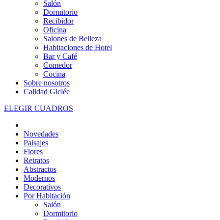
Salón
Dormitorio
Recibidor
Oficina
Salones de Belleza
Habitaciones de Hotel
Bar y Café
Comedor
Cocina
Sobre nosotros
Calidad Giclée
ELEGIR CUADROS
Novedades
Paisajes
Flores
Retratos
Abstractos
Modernos
Decorativos
Por Habitación
Salón
Dormitorio