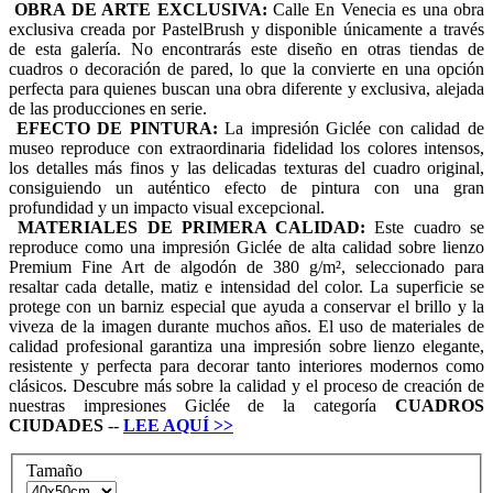
OBRA DE ARTE EXCLUSIVA:
Calle En Venecia es una obra
exclusiva creada por PastelBrush y disponible únicamente a través
de esta galería. No encontrarás este diseño en otras tiendas de
cuadros o decoración de pared, lo que la convierte en una opción
perfecta para quienes buscan una obra diferente y exclusiva, alejada
de las producciones en serie.
EFECTO DE PINTURA:
La impresión Giclée con calidad de
museo reproduce con extraordinaria fidelidad los colores intensos,
los detalles más finos y las delicadas texturas del cuadro original,
consiguiendo un auténtico efecto de pintura con una gran
profundidad y un impacto visual excepcional.
MATERIALES DE PRIMERA CALIDAD:
Este cuadro se
reproduce como una impresión Giclée de alta calidad sobre lienzo
Premium Fine Art de algodón de 380 g/m², seleccionado para
resaltar cada detalle, matiz e intensidad del color. La superficie se
protege con un barniz especial que ayuda a conservar el brillo y la
viveza de la imagen durante muchos años. El uso de materiales de
calidad profesional garantiza una impresión sobre lienzo elegante,
resistente y perfecta para decorar tanto interiores modernos como
clásicos. Descubre más sobre la calidad y el proceso de creación de
nuestras impresiones Giclée de la categoría
CUADROS
CIUDADES
--
LEE AQUÍ
>>
Tamaño