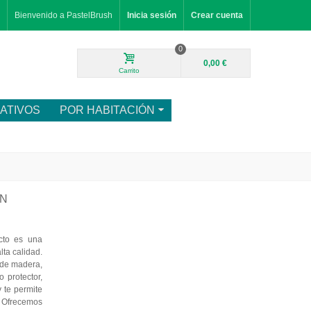
Bienvenido a PastelBrush
Inicia sesión
Crear cuenta
0
0,00 €
Carrito
ATIVOS
POR HABITACIÓN
EN
cto es una
ta calidad.
 de madera,
o protector,
 te permite
. Ofrecemos