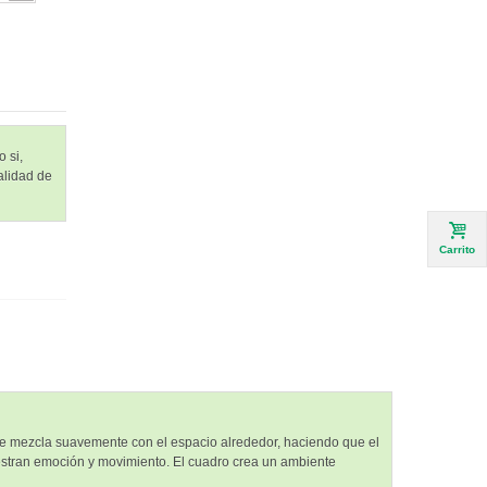
 si,
alidad de
Carrito
 se mezcla suavemente con el espacio alrededor, haciendo que el
uestran emoción y movimiento. El cuadro crea un ambiente