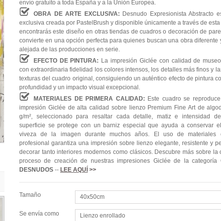
envío gratuito a toda España y a la Unión Europea.
OBRA DE ARTE EXCLUSIVA:
Desnudo Expresionista Abstracto 
exclusiva creada por PastelBrush y disponible únicamente a través de esta
encontrarás este diseño en otras tiendas de cuadros o decoración de pared
convierte en una opción perfecta para quienes buscan una obra diferente y
alejada de las producciones en serie.
EFECTO DE PINTURA:
La impresión Giclée con calidad de museo
con extraordinaria fidelidad los colores intensos, los detalles más finos y l
texturas del cuadro original, consiguiendo un auténtico efecto de pintura 
profundidad y un impacto visual excepcional.
MATERIALES DE PRIMERA CALIDAD:
Este cuadro se reproduc
impresión Giclée de alta calidad sobre lienzo Premium Fine Art de alg
g/m², seleccionado para resaltar cada detalle, matiz e intensidad de
superficie se protege con un barniz especial que ayuda a conservar el 
viveza de la imagen durante muchos años. El uso de materiales 
profesional garantiza una impresión sobre lienzo elegante, resistente y p
decorar tanto interiores modernos como clásicos. Descubre más sobre la c
proceso de creación de nuestras impresiones Giclée de la categoría
DESNUDOS
--
LEE AQUÍ
>>
Tamaño
40x50cm
Se envía como
Lienzo enrollado