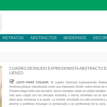
RETRATOS
ABSTRACTOS
MODERNOS
DECOR
CUADRO DESNUDO EXPRESIONISTA ABSTRACTO 
LIENZO
LISTO PARA COLGAR:
El cuadro Desnudo Expresionista Abstra
hermosa pintura reproducida como una impresión Giclée sobre lienzo de al
Puedes elegir entre dos formatos: lienzo montado sobre un sólido bastidor
listo para colgar con los herrajes incluidos, o lienzo enrollado en un tub
ideal para enmarcar a tu gusto. La versión enrollada es más económica y
ahorrar si prefieres encargar el enmarcado a un profesional de tu zona