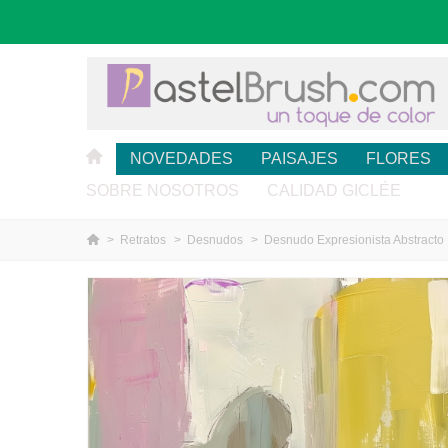
NOVEDADES
PAISAJES
FLORES
SOBRE NOSOTROS
CALIDAD GICLÉE
>
Retratos
>
Desnudos
>
Desnudo Expresionista Abstracto