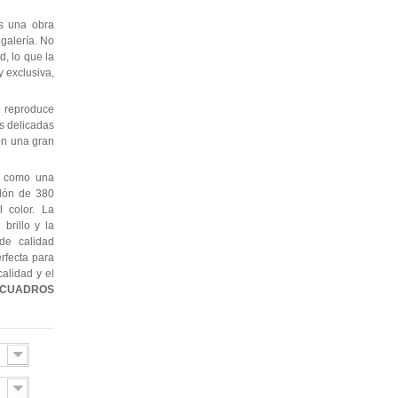
es una obra
 galería. No
, lo que la
 exclusiva,
 reproduce
as delicadas
con una gran
e como una
odón de 380
l color. La
brillo y la
de calidad
erfecta para
alidad y el
CUADROS