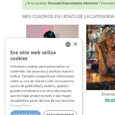
¿Te ha gustado
'Desnudo Expresionista Abstracto'
? Descubre 
MÁS CUADROS EN LIENZO DE LA CATEGORÍA
×
Ese sitio web utiliza
ENGLISH
cookies
ITALIAN
Utilizamos cookies para personalizar el
contenido, los anuncios y analizar nuestro
GERMAN
tráfico. También compartimos información
FRENCH
sobre su uso de nuestro sitio con nuestros
socios de publicidad y análisis, quienes
SPANISH
pueden combinarla con otra información
Contemplación Suave
Ensimi
que les haya proporcionado o que hayan
80,00 €
80,00
recopilado a partir del uso de sus servicios.
Privacy Policy