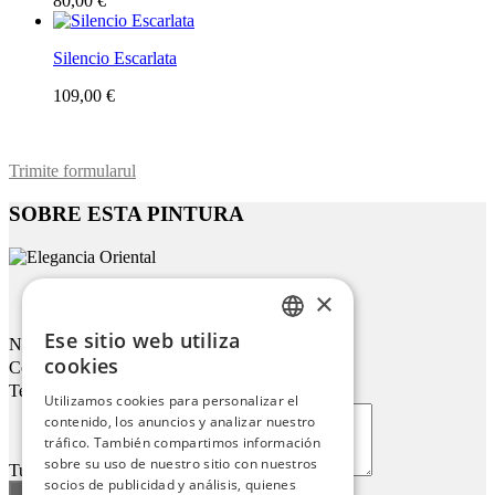
80,00 €
Silencio Escarlata
109,00 €
Trimite formularul
SOBRE ESTA PINTURA
×
Elegancia Oriental
Ese sitio web utiliza
Nombre
ENGLISH
cookies
Correo electrónico
ITALIAN
Teléfono
Utilizamos cookies para personalizar el
contenido, los anuncios y analizar nuestro
GERMAN
tráfico. También compartimos información
FRENCH
sobre su uso de nuestro sitio con nuestros
Tu mensaje
socios de publicidad y análisis, quienes