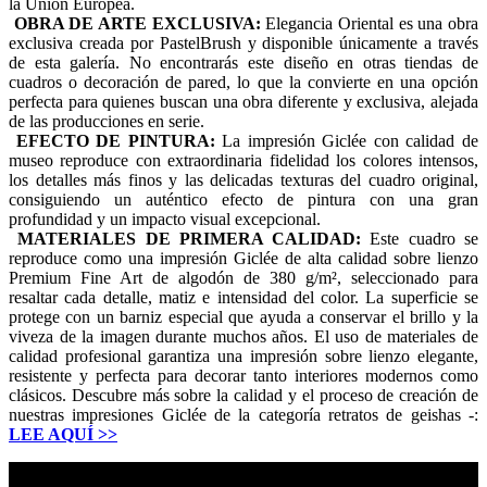
la Unión Europea.
OBRA DE ARTE EXCLUSIVA:
Elegancia Oriental es una obra
exclusiva creada por PastelBrush y disponible únicamente a través
de esta galería. No encontrarás este diseño en otras tiendas de
cuadros o decoración de pared, lo que la convierte en una opción
perfecta para quienes buscan una obra diferente y exclusiva, alejada
de las producciones en serie.
EFECTO DE PINTURA:
La impresión Giclée con calidad de
museo reproduce con extraordinaria fidelidad los colores intensos,
los detalles más finos y las delicadas texturas del cuadro original,
consiguiendo un auténtico efecto de pintura con una gran
profundidad y un impacto visual excepcional.
MATERIALES DE PRIMERA CALIDAD:
Este cuadro se
reproduce como una impresión Giclée de alta calidad sobre lienzo
Premium Fine Art de algodón de 380 g/m², seleccionado para
resaltar cada detalle, matiz e intensidad del color. La superficie se
protege con un barniz especial que ayuda a conservar el brillo y la
viveza de la imagen durante muchos años. El uso de materiales de
calidad profesional garantiza una impresión sobre lienzo elegante,
resistente y perfecta para decorar tanto interiores modernos como
clásicos. Descubre más sobre la calidad y el proceso de creación de
nuestras impresiones Giclée de la categoría retratos de geishas -:
LEE AQUÍ
>>