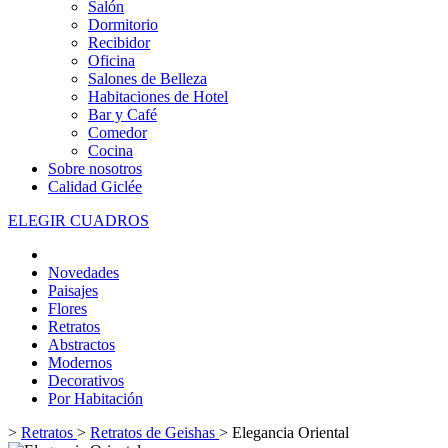
Salón
Dormitorio
Recibidor
Oficina
Salones de Belleza
Habitaciones de Hotel
Bar y Café
Comedor
Cocina
Sobre nosotros
Calidad Giclée
ELEGIR CUADROS
Novedades
Paisajes
Flores
Retratos
Abstractos
Modernos
Decorativos
Por Habitación
>
Retratos
>
Retratos de Geishas
>
Elegancia Oriental