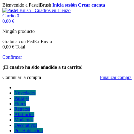
Bienvenido a PastelBrush
Inicia sesión
Crear cuenta
Carrito
0
0,00 €
Ningún producto
Gratuita con FedEx
Envio
0,00 €
Total
Confirmar
¡El cuadro ha sido añadido a tu carrito!
Continuar la compra
Finalizar compra
Novedades
Paisajes
Flores
Retratos
Abstractos
Modernos
Decorativos
Por Habitación