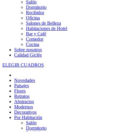
Salón
Dormitorio
Recibidor
Oficina
Salones de Belleza
Habitaciones de Hotel
Bar y Café
Comedor
Cocina
Sobre nosotros
Calidad Giclée
ELEGIR CUADROS
Novedades
Paisajes
Flores
Retratos
Abstractos
Modernos
Decorativos
Por Habitación
Salón
Dormitorio