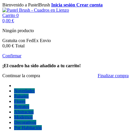
Bienvenido a PastelBrush
Inicia sesión
Crear cuenta
Carrito
0
0,00 €
Ningún producto
Gratuita con FedEx
Envio
0,00 €
Total
Confirmar
¡El cuadro ha sido añadido a tu carrito!
Continuar la compra
Finalizar compra
Novedades
Paisajes
Flores
Retratos
Abstractos
Modernos
Decorativos
Por Habitación