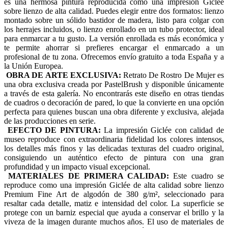
es una hermosa pintura reproducida como una impresión Giclée
sobre lienzo de alta calidad. Puedes elegir entre dos formatos: lienzo
montado sobre un sólido bastidor de madera, listo para colgar con
los herrajes incluidos, o lienzo enrollado en un tubo protector, ideal
para enmarcar a tu gusto. La versión enrollada es más económica y
te permite ahorrar si prefieres encargar el enmarcado a un
profesional de tu zona. Ofrecemos envío gratuito a toda España y a
la Unión Europea.
OBRA DE ARTE EXCLUSIVA:
Retrato De Rostro De Mujer es
una obra exclusiva creada por PastelBrush y disponible únicamente
a través de esta galería. No encontrarás este diseño en otras tiendas
de cuadros o decoración de pared, lo que la convierte en una opción
perfecta para quienes buscan una obra diferente y exclusiva, alejada
de las producciones en serie.
EFECTO DE PINTURA:
La impresión Giclée con calidad de
museo reproduce con extraordinaria fidelidad los colores intensos,
los detalles más finos y las delicadas texturas del cuadro original,
consiguiendo un auténtico efecto de pintura con una gran
profundidad y un impacto visual excepcional.
MATERIALES DE PRIMERA CALIDAD:
Este cuadro se
reproduce como una impresión Giclée de alta calidad sobre lienzo
Premium Fine Art de algodón de 380 g/m², seleccionado para
resaltar cada detalle, matiz e intensidad del color. La superficie se
protege con un barniz especial que ayuda a conservar el brillo y la
viveza de la imagen durante muchos años. El uso de materiales de