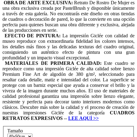
OBRA DE ARTE EXCLUSIVA:
Retrato De Rostro De Mujer es
una obra exclusiva creada por PastelBrush y disponible únicamente
a través de esta galería. No encontrarás este diseño en otras tiendas
de cuadros o decoración de pared, lo que la convierte en una opción
perfecta para quienes buscan una obra diferente y exclusiva, alejada
de las producciones en serie.
EFECTO DE PINTURA:
La impresión Giclée con calidad de
museo reproduce con extraordinaria fidelidad los colores intensos,
los detalles más finos y las delicadas texturas del cuadro original,
consiguiendo un auténtico efecto de pintura con una gran
profundidad y un impacto visual excepcional.
MATERIALES DE PRIMERA CALIDAD:
Este cuadro se
reproduce como una impresión Giclée de alta calidad sobre lienzo
Premium Fine Art de algodón de 380 g/m², seleccionado para
resaltar cada detalle, matiz e intensidad del color. La superficie se
protege con un barniz especial que ayuda a conservar el brillo y la
viveza de la imagen durante muchos años. El uso de materiales de
calidad profesional garantiza una impresión sobre lienzo elegante,
resistente y perfecta para decorar tanto interiores modernos como
clásicos. Descubre más sobre la calidad y el proceso de creación de
nuestras impresiones Giclée de la categoría
CUADROS
RETRATOS EXPRESIVOS
--
LEE AQUÍ
>>
Tamaño