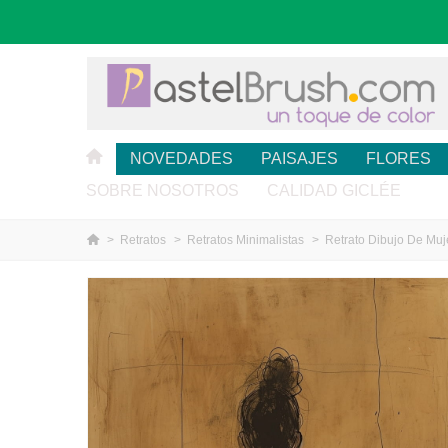
NOVEDADES
PAISAJES
FLORES
SOBRE NOSOTROS
CALIDAD GICLÉE
>
Retratos
>
Retratos Minimalistas
>
Retrato Dibujo De Muj