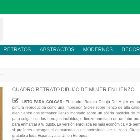
RETRATOS
ABSTRACTOS
MODERNOS
DECOR
er
CUADRO RETRATO DIBUJO DE MUJER EN LIENZO
LISTO PARA COLGAR:
El cuadro Retrato Dibujo De Mujer es u
pintura reproducida como una impresión Giclée sobre lienzo de alta cali
elegir entre dos formatos: lienzo montado sobre un sólido bastidor de ma
para colgar con los herrajes incluidos, o lienzo enrollado en un tubo prot
para enmarcar a tu gusto. La versión enrollada es más económica y te perm
si prefieres encargar el enmarcado a un profesional de tu zona. Ofre
gratuito a toda España y a la Unión Europea.