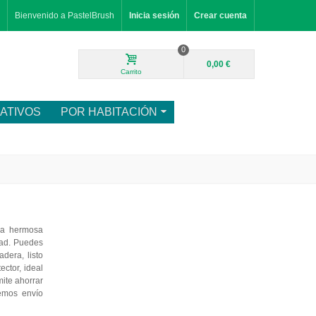
Bienvenido a PastelBrush
Inicia sesión
Crear cuenta
0
0,00 €
Carrito
ATIVOS
POR HABITACIÓN
na hermosa
dad. Puedes
dera, listo
ector, ideal
ite ahorrar
cemos envío