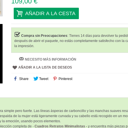
109,00 €
AÑADIR A LA CESTA
Compra sin Preocupaciones
: Tienes 14 días para devolver tu pedido
después de abrir el paquete, no estás completamente satisfecho con la c
la impresión.
NECESITO MÁS INFORMACIÓN
AÑADIR A LA LISTA DE DESEOS
Share
Tweet
Pinterest
 simple pero fuerte. Las líneas ásperas de carboncillo y las manchas suaves resa
a espalda de la mujer está ligeramente curvada y su cabello está recogido en un m
a y la emoción, usando pocos elementos.
lección completa de -
Cuadros Retratos Minimalistas -
y encuentra más piezas pa