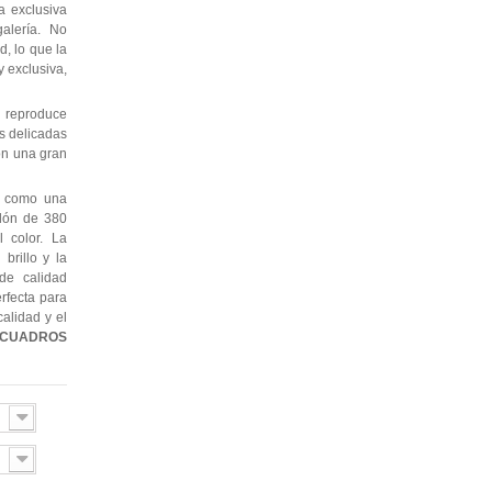
a exclusiva
alería. No
, lo que la
 exclusiva,
 reproduce
as delicadas
con una gran
e como una
odón de 380
l color. La
brillo y la
de calidad
erfecta para
alidad y el
CUADROS