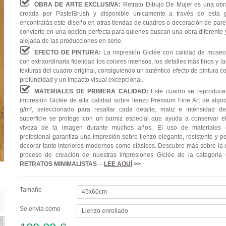
OBRA DE ARTE EXCLUSIVA:
Retrato Dibujo De Mujer es una obr
creada por PastelBrush y disponible únicamente a través de esta g
encontrarás este diseño en otras tiendas de cuadros o decoración de pared
convierte en una opción perfecta para quienes buscan una obra diferente y
alejada de las producciones en serie.
EFECTO DE PINTURA:
La impresión Giclée con calidad de museo
con extraordinaria fidelidad los colores intensos, los detalles más finos y l
texturas del cuadro original, consiguiendo un auténtico efecto de pintura 
profundidad y un impacto visual excepcional.
MATERIALES DE PRIMERA CALIDAD:
Este cuadro se reproduc
impresión Giclée de alta calidad sobre lienzo Premium Fine Art de alg
g/m², seleccionado para resaltar cada detalle, matiz e intensidad de
superficie se protege con un barniz especial que ayuda a conservar el 
viveza de la imagen durante muchos años. El uso de materiales 
profesional garantiza una impresión sobre lienzo elegante, resistente y p
decorar tanto interiores modernos como clásicos. Descubre más sobre la c
proceso de creación de nuestras impresiones Giclée de la categoría
RETRATOS MINIMALISTAS
--
LEE AQUÍ
>>
Tamaño
45x60cm
Se envía como
Lienzo enrollado