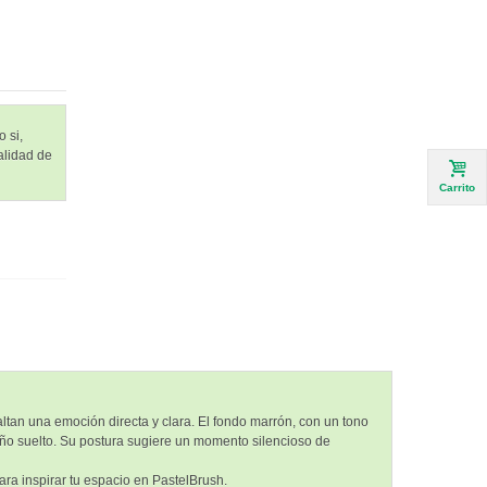
 si,
alidad de
Carrito
ltan una emoción directa y clara. El fondo marrón, con un tono
oño suelto. Su postura sugiere un momento silencioso de
ra inspirar tu espacio en PastelBrush.