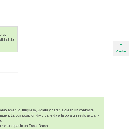
 si,
alidad de
Carrito
mo amarillo, turquesa, violeta y naranja crean un contraste
agen. La composición dividida le da a la obra un estilo actual y
s.
irar tu espacio en PastelBrush.