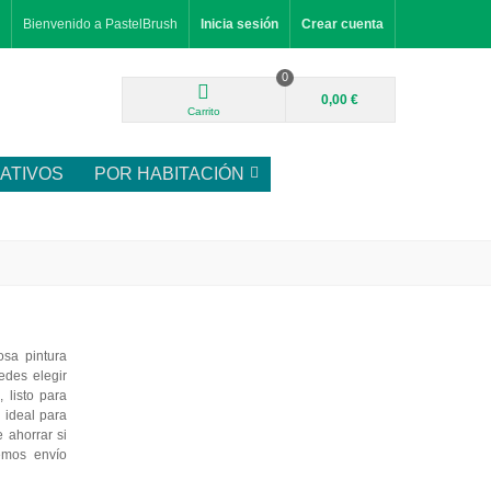
Bienvenido a PastelBrush
Inicia sesión
Crear cuenta
0
0,00 €
Carrito
ATIVOS
POR HABITACIÓN
sa pintura
edes elegir
 listo para
, ideal para
 ahorrar si
emos envío