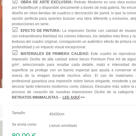
OBRA DE ARTE EXCLUSIVA:
Retrato Moderno es una obra exclu
por PastelBrush y disponible únicamente a través de esta galería. No enco
diseño en otras tiendas de cuadros o decoración de pared, lo que la convi
opción perfecta para quienes buscan una obra diferente y exclusiva, ale
producciones en serie.
EFECTO DE PINTURA:
La impresión Giclée con calidad de museo
con extraordinaria fidelidad los colores intensos, los detalles más finos y l
texturas del cuadro original, consiguiendo un auténtico efecto de pintura 
profundidad y un impacto visual excepcional.
MATERIALES DE PRIMERA CALIDAD:
Este cuadro se reproduc
impresión Giclée de alta calidad sobre lienzo Premium Fine Art de alg
g/m², seleccionado para resaltar cada detalle, matiz e intensidad de
superficie se protege con un barniz especial que ayuda a conservar el 
viveza de la imagen durante muchos años. El uso de materiales 
profesional garantiza una impresión sobre lienzo elegante, resistente y p
decorar tanto interiores modernos como clásicos. Descubre más sobre la c
proceso de creación de nuestras impresiones Giclée de la categoría
RETRATOS MINIMALISTAS
--
LEE AQUÍ
>>
Tamaño
40x50cm
Se envía como
Lienzo enrollado
80,00 €