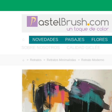
NOVEDADES
PAISAJES
FLORES
SOBRE NOSOTROS
CALIDAD GICLÉE
>
Retratos
>
Retratos Minimalistas
>
Retrato Moderno