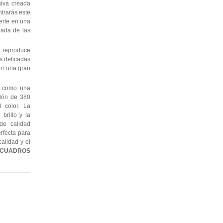
siva creada
ntrarás este
erte en una
jada de las
 reproduce
as delicadas
con una gran
e como una
odón de 380
l color. La
brillo y la
de calidad
erfecta para
alidad y el
CUADROS