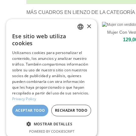
MÁS CUADROS EN LIENZO DE LA CATEGORÍA 
×
Mujer Con Vest
Ese sitio web utiliza
ENGLISH
129,0
cookies
ITALIAN
Utilizamos cookies para personalizar el
contenido, los anuncios y analizar nuestro
GERMAN
tráfico. También compartimos información
FRENCH
sobre su uso de nuestro sitio con nuestros
socios de publicidad y análisis, quienes
SPANISH
pueden combinarla con otra información
que les haya proporcionado o que hayan
recopilado a partir del uso de sus servicios.
Privacy Policy
Retrato Sencillo
ACEPTAR TODO
RECHAZAR TODO
109,00 €
MOSTRAR DETALLES
POWERED BY COOKIESCRIPT