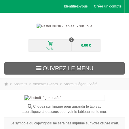
Identifiez-vous
Créer un compte
0
0,00 €
Panier
OUVREZ LE MENU
>
Abstraits
>
Abstraits Blancs
>
Abstrait Léger Et Aéré
Nouveautés
Paysages
Cliquez sur l'image pour agrandir le tableau
...ou cliquez ci-dessous pour voir le tableau sur le mur.
Fleurs
Le symbole du copyright © ne sera pas imprimé sur votre œuvre d’art.
Portraits