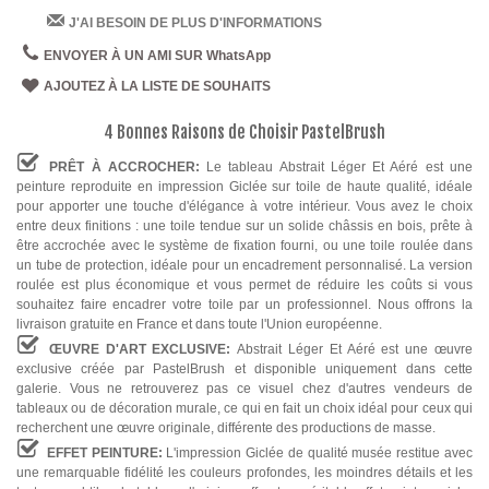
J'AI BESOIN DE PLUS D'INFORMATIONS
ENVOYER À UN AMI SUR WhatsApp
AJOUTEZ À LA LISTE DE SOUHAITS
4 Bonnes Raisons de Choisir PastelBrush
PRÊT À ACCROCHER:
Le tableau Abstrait Léger Et Aéré est une
peinture reproduite en impression Giclée sur toile de haute qualité, idéale
pour apporter une touche d'élégance à votre intérieur. Vous avez le choix
entre deux finitions : une toile tendue sur un solide châssis en bois, prête à
être accrochée avec le système de fixation fourni, ou une toile roulée dans
un tube de protection, idéale pour un encadrement personnalisé. La version
roulée est plus économique et vous permet de réduire les coûts si vous
souhaitez faire encadrer votre toile par un professionnel. Nous offrons la
livraison gratuite en France et dans toute l'Union européenne.
ŒUVRE D'ART EXCLUSIVE:
Abstrait Léger Et Aéré est une œuvre
exclusive créée par PastelBrush et disponible uniquement dans cette
galerie. Vous ne retrouverez pas ce visuel chez d'autres vendeurs de
tableaux ou de décoration murale, ce qui en fait un choix idéal pour ceux qui
recherchent une œuvre originale, différente des productions de masse.
EFFET PEINTURE:
L'impression Giclée de qualité musée restitue avec
une remarquable fidélité les couleurs profondes, les moindres détails et les