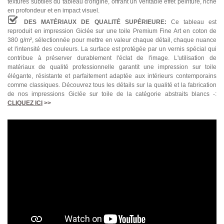
textures subtiles du tableau d'origine, offrant un véritable effet peinture, riche
en profondeur et en impact visuel.
DES MATÉRIAUX DE QUALITÉ SUPÉRIEURE:
Ce tableau est
reproduit en impression Giclée sur une toile Premium Fine Art en coton de
380 g/m², sélectionnée pour mettre en valeur chaque détail, chaque nuance
et l'intensité des couleurs. La surface est protégée par un vernis spécial qui
contribue à préserver durablement l'éclat de l'image. L'utilisation de
matériaux de qualité professionnelle garantit une impression sur toile
élégante, résistante et parfaitement adaptée aux intérieurs contemporains
comme classiques. Découvrez tous les détails sur la qualité et la fabrication
de nos impressions Giclée sur toile de la catégorie abstraits blancs -:
CLIQUEZ ICI
>>