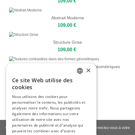
109,00 €
Abstrait Moderne
109,00 €
Structure Grise
109,00 €
Textures Contrastées Dans Des Formes Géométriques
×
109,00 €
Ce site Web utilise des
ENGLISH
cookies
Abstrait D'or
ITALIAN
Nous utilisons des cookies pour
109,00 €
personnaliser le contenu, les publicités et
GERMAN
analyser notre trafic. Nous partageons
FRENCH
également des informations sur votre
utilisation de notre site avec nos
SPANISH
partenaires de publicité et d"analyse qui
Contactez-nous
|
À propos de nous
|
Qualité giclée
|
Connectez-vous à votre
peuvent les combiner avec d"autres
compte
|
Blog