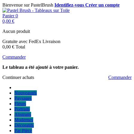
Bienvenue sur PastelBrush
Identifiez-vous
Créer un compte
Panier
0
0,00 €
Aucun produit
Gratuite avec FedEx
Livraison
0,00 €
Total
Commander
Le tableau a été ajouté à votre panier.
Continuer achats
Commander
Nouveautés
Paysages
Fleurs
Portraits
Abstraits
Modernes
Décoratifs
Par Pièce