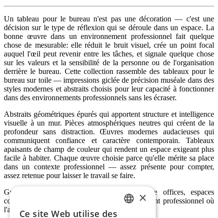
Un tableau pour le bureau n'est pas une décoration — c'est une
décision sur le type de réflexion qui se déroule dans un espace. La
bonne œuvre dans un environnement professionnel fait quelque
chose de mesurable: elle réduit le bruit visuel, crée un point focal
auquel l'œil peut revenir entre les tâches, et signale quelque chose
sur les valeurs et la sensibilité de la personne ou de l'organisation
derrière le bureau. Cette collection rassemble des tableaux pour le
bureau sur toile — impressions giclée de précision muséale dans des
styles modernes et abstraits choisis pour leur capacité à fonctionner
dans des environnements professionnels sans les écraser.
Abstraits géométriques épurés qui apportent structure et intelligence
visuelle à un mur. Pièces atmosphériques neutres qui créent de la
profondeur sans distraction. Œuvres modernes audacieuses qui
communiquent confiance et caractère contemporain. Tableaux
apaisants de champ de couleur qui rendent un espace exigeant plus
facile à habiter. Chaque œuvre choisie parce qu'elle mérite sa place
dans un contexte professionnel — assez présente pour compter,
assez retenue pour laisser le travail se faire.
Grands tableaux pour le bureau pour home offices, espaces
×
corporate, salles de réunion et tout environnement professionnel où
l'art donne le bon ton.
Ce site Web utilise des
ENGLISH