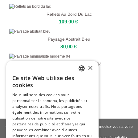
Reflets Au Bord Du Lac
109,00 €
Paysage Abstrait Bleu
80,00 €
Paysage Minimaliste Moderne 04
×
80,00 €
Ce site Web utilise des
ENGLISH
cookies
Mer Abstraite Avec Bateau
ITALIAN
Nous utilisons des cookies pour
129,00 €
personnaliser le contenu, les publicités et
GERMAN
analyser notre trafic. Nous partageons
FRENCH
également des informations sur votre
utilisation de notre site avec nos
SPANISH
partenaires de publicité et d"analyse qui
Contactez-nous
|
À propos de nous
|
Qualité giclée
|
Connectez-vous à votre
peuvent les combiner avec d"autres
compte
|
Blog
informations que vous leur avez fournies ou
Politique de livraison
|
Politique de retour
|
Politique de confidentialité