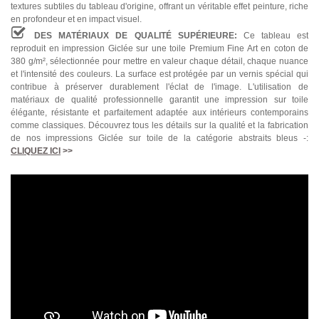
textures subtiles du tableau d'origine, offrant un véritable effet peinture, riche
en profondeur et en impact visuel.
DES MATÉRIAUX DE QUALITÉ SUPÉRIEURE:
Ce tableau est
reproduit en impression Giclée sur une toile Premium Fine Art en coton de
380 g/m², sélectionnée pour mettre en valeur chaque détail, chaque nuance
et l'intensité des couleurs. La surface est protégée par un vernis spécial qui
contribue à préserver durablement l'éclat de l'image. L'utilisation de
matériaux de qualité professionnelle garantit une impression sur toile
élégante, résistante et parfaitement adaptée aux intérieurs contemporains
comme classiques. Découvrez tous les détails sur la qualité et la fabrication
de nos impressions Giclée sur toile de la catégorie abstraits bleus -:
CLIQUEZ ICI
>>