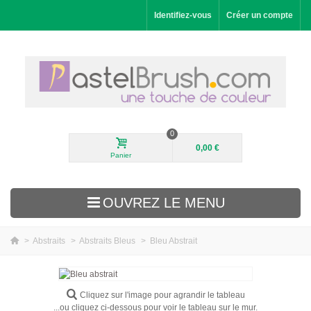
Identifiez-vous
Créer un compte
0
0,00 €
Panier
OUVREZ LE MENU
>
Abstraits
>
Abstraits Bleus
>
Bleu Abstrait
Nouveautés
Paysages
Cliquez sur l'image pour agrandir le tableau
...ou cliquez ci-dessous pour voir le tableau sur le mur.