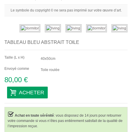
Fleurs
Le symbole du copyright © ne sera pas imprimé sur votre œuvre d’art.
Portraits
Abstraits
Modernes
TABLEAU BLEU ABSTRAIT TOILE
Décoratifs
Taille (L x H)
Par Pièce
40x50cm
Envoyé comme
Toile roulée
80,00 €
ACHETER
Achat en toute sérénité
: vous disposez de 14 jours pour retourner
votre commande si vous n’êtes pas entièrement satisfait de la qualité de
l’impression reçue.