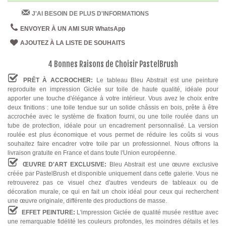
J'AI BESOIN DE PLUS D'INFORMATIONS
ENVOYER À UN AMI SUR WhatsApp
AJOUTEZ À LA LISTE DE SOUHAITS
4 Bonnes Raisons de Choisir PastelBrush
PRÊT À ACCROCHER:
Le tableau Bleu Abstrait est une peinture
reproduite en impression Giclée sur toile de haute qualité, idéale pour
apporter une touche d'élégance à votre intérieur. Vous avez le choix entre
deux finitions : une toile tendue sur un solide châssis en bois, prête à être
accrochée avec le système de fixation fourni, ou une toile roulée dans un
tube de protection, idéale pour un encadrement personnalisé. La version
roulée est plus économique et vous permet de réduire les coûts si vous
souhaitez faire encadrer votre toile par un professionnel. Nous offrons la
livraison gratuite en France et dans toute l'Union européenne.
ŒUVRE D'ART EXCLUSIVE:
Bleu Abstrait est une œuvre exclusive
créée par PastelBrush et disponible uniquement dans cette galerie. Vous ne
retrouverez pas ce visuel chez d'autres vendeurs de tableaux ou de
décoration murale, ce qui en fait un choix idéal pour ceux qui recherchent
une œuvre originale, différente des productions de masse.
EFFET PEINTURE:
L'impression Giclée de qualité musée restitue avec
une remarquable fidélité les couleurs profondes, les moindres détails et les