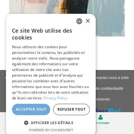
×
Ce site Web utilise des
ENGLISH
cookies
Figuratif Abstrait
ITALIAN
Nous utilisons des cookies pour
80,00 €
personnaliser le contenu, les publicités et
GERMAN
analyser notre trafic. Nous partageons
FRENCH
également des informations sur votre
utilisation de notre site avec nos
SPANISH
partenaires de publicité et d"analyse qui
Contactez-nous
|
À propos de nous
|
Qualité giclée
|
Connectez-vous à votre
peuvent les combiner avec d"autres
compte
|
Blog
informations que vous leur avez fournies ou
Politique de livraison
|
Politique de retour
|
Politique de confidentialité
qu"ils ont collectées lors de votre utilisation
de leurs services.
Privacy Policy
Copyright © 2026
Pastel Brush
- Tous droits réservés
ACCEPTER TOUT
REFUSER TOUT
Bureau
AFFICHER LES DÉTAILS
Panier
Mon Compte
POWERED BY COOKIESCRIPT