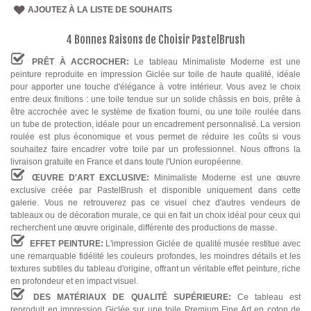
AJOUTEZ À LA LISTE DE SOUHAITS
4 Bonnes Raisons de Choisir PastelBrush
PRÊT À ACCROCHER:
Le tableau Minimaliste Moderne est une
peinture reproduite en impression Giclée sur toile de haute qualité, idéale
pour apporter une touche d'élégance à votre intérieur. Vous avez le choix
entre deux finitions : une toile tendue sur un solide châssis en bois, prête à
être accrochée avec le système de fixation fourni, ou une toile roulée dans
un tube de protection, idéale pour un encadrement personnalisé. La version
roulée est plus économique et vous permet de réduire les coûts si vous
souhaitez faire encadrer votre toile par un professionnel. Nous offrons la
livraison gratuite en France et dans toute l'Union européenne.
ŒUVRE D'ART EXCLUSIVE:
Minimaliste Moderne est une œuvre
exclusive créée par PastelBrush et disponible uniquement dans cette
galerie. Vous ne retrouverez pas ce visuel chez d'autres vendeurs de
tableaux ou de décoration murale, ce qui en fait un choix idéal pour ceux qui
recherchent une œuvre originale, différente des productions de masse.
EFFET PEINTURE:
L'impression Giclée de qualité musée restitue avec
une remarquable fidélité les couleurs profondes, les moindres détails et les
textures subtiles du tableau d'origine, offrant un véritable effet peinture, riche
en profondeur et en impact visuel.
DES MATÉRIAUX DE QUALITÉ SUPÉRIEURE:
Ce tableau est
reproduit en impression Giclée sur une toile Premium Fine Art en coton de