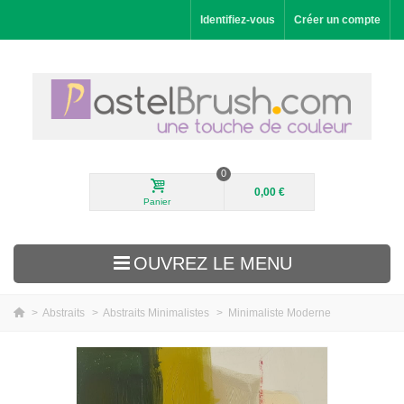
Identifiez-vous
Créer un compte
0
0,00 €
Panier
OUVREZ LE MENU
>
Abstraits
>
Abstraits Minimalistes
>
Minimaliste Moderne
Nouveautés
Paysages