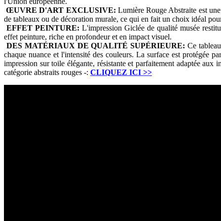
l'Union européenne.
ŒUVRE D'ART EXCLUSIVE:
Lumière Rouge Abstraite est une 
de tableaux ou de décoration murale, ce qui en fait un choix idéal po
EFFET PEINTURE:
L'impression Giclée de qualité musée restitue
effet peinture, riche en profondeur et en impact visuel.
DES MATÉRIAUX DE QUALITÉ SUPÉRIEURE:
Ce tableau 
chaque nuance et l'intensité des couleurs. La surface est protégée par
impression sur toile élégante, résistante et parfaitement adaptée aux 
catégorie abstraits rouges -:
CLIQUEZ ICI
>>