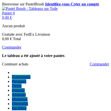
Bienvenue sur PastelBrush
Identifiez-vous
Créer un compte
Panier
0
0,00 €
Aucun produit
Gratuite avec FedEx
Livraison
0,00 €
Total
Commander
Le tableau a été ajouté à votre panier.
Continuer achats
Commander
Nouveautés
Paysages
Fleurs
Portraits
Abstraits
Modernes
Décoratifs
Par Pièce