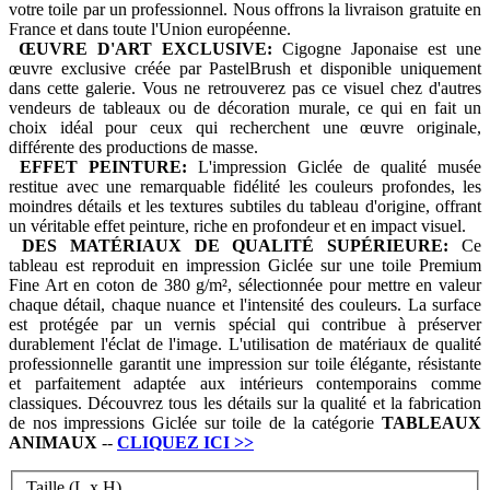
votre toile par un professionnel. Nous offrons la livraison gratuite en
France et dans toute l'Union européenne.
ŒUVRE D'ART EXCLUSIVE:
Cigogne Japonaise est une
œuvre exclusive créée par PastelBrush et disponible uniquement
dans cette galerie. Vous ne retrouverez pas ce visuel chez d'autres
vendeurs de tableaux ou de décoration murale, ce qui en fait un
choix idéal pour ceux qui recherchent une œuvre originale,
différente des productions de masse.
EFFET PEINTURE:
L'impression Giclée de qualité musée
restitue avec une remarquable fidélité les couleurs profondes, les
moindres détails et les textures subtiles du tableau d'origine, offrant
un véritable effet peinture, riche en profondeur et en impact visuel.
DES MATÉRIAUX DE QUALITÉ SUPÉRIEURE:
Ce
tableau est reproduit en impression Giclée sur une toile Premium
Fine Art en coton de 380 g/m², sélectionnée pour mettre en valeur
chaque détail, chaque nuance et l'intensité des couleurs. La surface
est protégée par un vernis spécial qui contribue à préserver
durablement l'éclat de l'image. L'utilisation de matériaux de qualité
professionnelle garantit une impression sur toile élégante, résistante
et parfaitement adaptée aux intérieurs contemporains comme
classiques. Découvrez tous les détails sur la qualité et la fabrication
de nos impressions Giclée sur toile de la catégorie
TABLEAUX
ANIMAUX
--
CLIQUEZ ICI
>>
Taille (L x H)