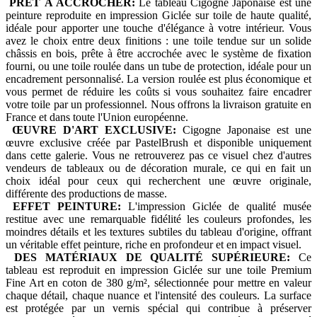
PRÊT À ACCROCHER:
Le tableau Cigogne Japonaise est une
peinture reproduite en impression Giclée sur toile de haute qualité,
idéale pour apporter une touche d'élégance à votre intérieur. Vous
avez le choix entre deux finitions : une toile tendue sur un solide
châssis en bois, prête à être accrochée avec le système de fixation
fourni, ou une toile roulée dans un tube de protection, idéale pour un
encadrement personnalisé. La version roulée est plus économique et
vous permet de réduire les coûts si vous souhaitez faire encadrer
votre toile par un professionnel. Nous offrons la livraison gratuite en
France et dans toute l'Union européenne.
ŒUVRE D'ART EXCLUSIVE:
Cigogne Japonaise est une
œuvre exclusive créée par PastelBrush et disponible uniquement
dans cette galerie. Vous ne retrouverez pas ce visuel chez d'autres
vendeurs de tableaux ou de décoration murale, ce qui en fait un
choix idéal pour ceux qui recherchent une œuvre originale,
différente des productions de masse.
EFFET PEINTURE:
L'impression Giclée de qualité musée
restitue avec une remarquable fidélité les couleurs profondes, les
moindres détails et les textures subtiles du tableau d'origine, offrant
un véritable effet peinture, riche en profondeur et en impact visuel.
DES MATÉRIAUX DE QUALITÉ SUPÉRIEURE:
Ce
tableau est reproduit en impression Giclée sur une toile Premium
Fine Art en coton de 380 g/m², sélectionnée pour mettre en valeur
chaque détail, chaque nuance et l'intensité des couleurs. La surface
est protégée par un vernis spécial qui contribue à préserver