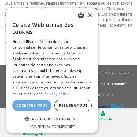
vous aimiez le réalisme, l’impressionnisme, l’art japonais ou les abstractions
modernes, elles rendent vos espaces vivants et agréables. Choisissez des
×
œuvres qui vous touchent et correspondent à vos goûts. Explorez différents
styles, visitez des galeries ou plateformes en ligne. La peinture florale
Ce site Web utilise des
parfaite peut transformer vos murs en jardins éternels, apportant un
ENGLISH
cookies
printemps constant dans votre maison.
ITALIAN
Nous utilisons des cookies pour
Publicat la
2025-09-24
Art Blog
1766
personnaliser le contenu, les publicités et
GERMAN
analyser notre trafic. Nous partageons
FRENCH
également des informations sur votre
utilisation de notre site avec nos
SPANISH
partenaires de publicité et d"analyse qui
Contactez-nous
|
À propos de nous
|
Qualité giclée
|
Connectez-vous à votre
peuvent les combiner avec d"autres
compte
|
Blog
informations que vous leur avez fournies ou
Politique de livraison
|
Politique de retour
|
Politique de confidentialité
qu"ils ont collectées lors de votre utilisation
de leurs services.
Privacy Policy
Copyright © 2026
Pastel Brush
- Tous droits réservés
ACCEPTER TOUT
REFUSER TOUT
Bureau
AFFICHER LES DÉTAILS
Panier
Mon Compte
POWERED BY COOKIESCRIPT
WhatsApp Chat