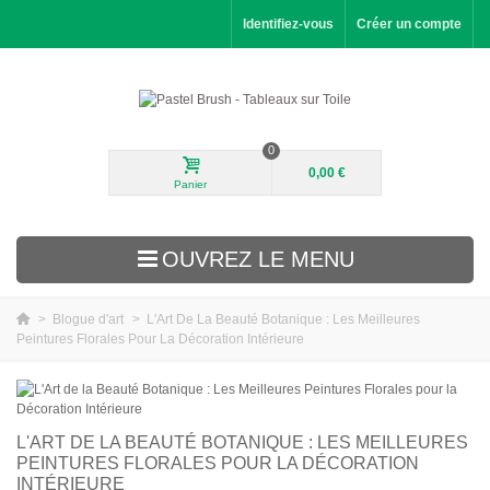
Identifiez-vous
Créer un compte
0
0,00 €
Panier
OUVREZ LE MENU
>
Blogue d'art
>
L'Art De La Beauté Botanique : Les Meilleures
Peintures Florales Pour La Décoration Intérieure
Nouveautés
Paysages
Fleurs
L'ART DE LA BEAUTÉ BOTANIQUE : LES MEILLEURES
PEINTURES FLORALES POUR LA DÉCORATION
Portraits
INTÉRIEURE