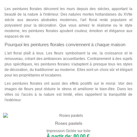
Abstraits
Les peintures florales décorent les murs depuis des siècles, apportant la
beauté de la nature à l'intérieur. Des natures mortes hollandaises du XVIIe
Modernes
siècle aux œuvres abstraites modernes, l'art floral reste populaire et
polyvalent pour la décoration. Que vous aimiez le réalisme ou le style
moderne, les peintures florales ajoutent couleur, émotion et élégance aux
Décoratifs
espaces de vie.
Par Pièce
Pourquoi les peintures florales conviennent à chaque maison
L'art floral plaît à tous. Les fleurs symbolisent la vie, la croissance et le
renouveau, créant des ambiances accueillantes. Contrairement à des sujets
plus spécifiques, les peintures florales s'adaptent à presque tous les styles
de décoration, du traditionnel au moderne. Elles sont un choix sûr et élégant
pour les propriétaires et locataires.
Les peintures florales ont aussi des effets positifs sur le moral. Voir des
images de fleurs peut réduire le stress et améliorer le bien-être. Dans les
villes où l'accès à la nature est limité, elles rappellent la tranquillité de
l'extérieur.
Roses pastels
Impression Giclée sur toile
À partir de: 80,00 €