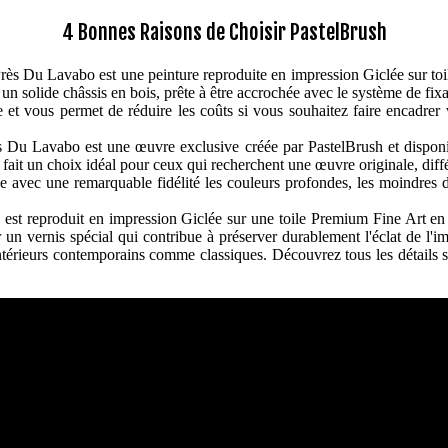
4 Bonnes Raisons de Choisir PastelBrush
s Du Lavabo est une peinture reproduite en impression Giclée sur toile
r un solide châssis en bois, prête à être accrochée avec le système de fix
t vous permet de réduire les coûts si vous souhaitez faire encadrer vo
Du Lavabo est une œuvre exclusive créée par PastelBrush et disponib
 fait un choix idéal pour ceux qui recherchent une œuvre originale, dif
 avec une remarquable fidélité les couleurs profondes, les moindres déta
est reproduit en impression Giclée sur une toile Premium Fine Art en 
 un vernis spécial qui contribue à préserver durablement l'éclat de l'im
intérieurs contemporains comme classiques. Découvrez tous les détails sur