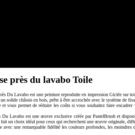
se près du lavabo Toile
s Du Lavabo est une peinture reproduite en impression Giclée sur toile
r un solide châssis en bois, prête à être accrochée avec le système de fix
t vous permet de réduire les coûts si vous souhaitez faire encadrer vo
Du Lavabo est une œuvre exclusive créée par PastelBrush et disponib
 fait un choix idéal pour ceux qui recherchent une œuvre originale, dif
 avec une remarquable fidélité les couleurs profondes, les moindres déta