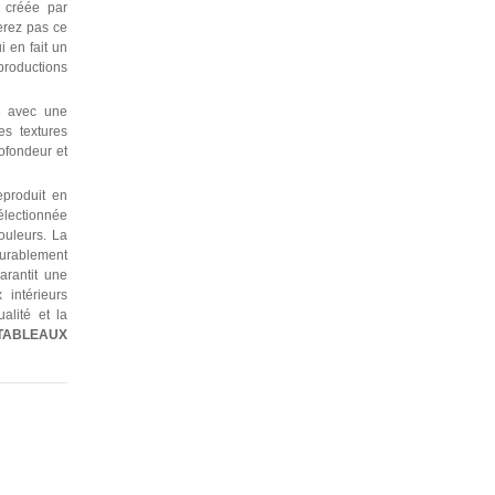
 créée par
erez pas ce
 en fait un
 productions
e avec une
es textures
rofondeur et
produit en
électionnée
ouleurs. La
durablement
garantit une
 intérieurs
alité et la
TABLEAUX