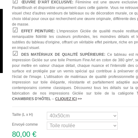
ŒUVRE D'ART EXCLUSIVE:
Féminine est une œuvre exclusive
PastelBrush et disponible uniquement dans cette galerie. Vous ne retrouv
visuel chez d'autres vendeurs de tableaux ou de décoration murale, ce qui
choix idéal pour ceux qui recherchent une œuvre originale, différente des
de masse.
EFFET PEINTURE:
L'impression Giclée de qualité musée restitu
remarquable fidélité les couleurs profondes, les moindres détails et l
subtiles du tableau d'origine, offrant un véritable effet peinture, riche en p
en impact visuel.
DES MATÉRIAUX DE QUALITÉ SUPÉRIEURE:
Ce tableau est re
impression Giclée sur une toile Premium Fine Art en coton de 380 g/m², s
pour mettre en valeur chaque détail, chaque nuance et l'intensité des c
surface est protégée par un vernis spécial qui contribue à préserver 
l'éclat de l'image. L'utilisation de matériaux de qualité professionnelle 
impression sur toile élégante, résistante et parfaitement adaptée aux
contemporains comme classiques. Découvrez tous les détails sur la qu
fabrication de nos impressions Giclée sur toile de la catégorie
CHAMBRES D'HÔTEL
--
CLIQUEZ ICI
>>
Taille (L x H)
Envoyé comme
80,00 €