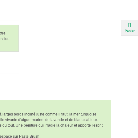
Panier
otre
ession
 à larges bords incliné juste comme il faut, la mer turquoise
oile vivante d'aigue-marine, de lavande et de blanc sableux.
e du tout. Une peinture qui irradie la chaleur et apporte l'esprit
e espace sur PastelBrush.