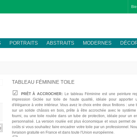
Bie
S
PORTRAITS
ABSTRAITS
MODERNES
DÉCOR
TABLEAU FÉMININE TOILE
PRÊT À ACCROCHER:
Le tableau Féminine est une peinture re
impression Giclée sur toile de haute qualité, idéale pour apporter 
d'élégance à votre intérieur. Vous avez le choix entre deux finitions : une 
sur un solide châssis en bois, prête à être accrochée avec le système 
fourni, ou une toile roulée dans un tube de protection, idéale pour un 
personnalisé. La version roulée est plus économique et vous permet de 
coûts si vous souhaitez faire encadrer votre toile par un professionnel. Nou
livraison gratuite en France et dans toute l'Union européenne.