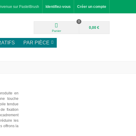
nvenue sur PastelBrush
Identifiez-vous
Créer un compte
0
0,00 €
Panier
ATIFS
PAR PIÈCE
produite en
une touche
toile tendue
de fixation
encadrement
réduire les
s offrons la