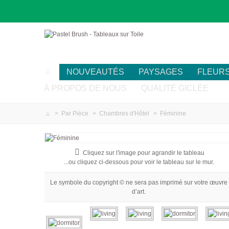
NOUVEAUTÉS
PAYSAGES
FLEUR
À PROPOS DE NOUS
QUALITÉ GICLÉE
>
Par Pièce
>
Chambres d'Hôtel
>
Féminine
Cliquez sur l'image pour agrandir le tableau
...ou cliquez ci-dessous pour voir le tableau sur le mur.
Le symbole du copyright © ne sera pas imprimé sur votre œuvre
d’art.