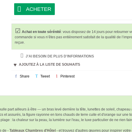
ACHETER
Achat en toute sérénité
: vous disposez de 14 jours pour retourner v
commande si vous n’êtes pas entièrement satisfait de la qualité de l’impr
reçue.
J'AI BESOIN DE PLUS D'INFORMATIONS
AJOUTEZ À LA LISTE DE SOUHAITS
Share
Tweet
Pinterest
ulle part ailleurs à être — un bras levé derrière la tête, lunettes de soleil, chapeau
s et assurés, la figure rayonne en tons chauds de terre cuite et d'orange sur une t
lage : la chaleur sur la peau, la lumière sur l'eau, le luxe particulier de ne rien fair
e de -
Tableaux Chambres d'Hôtel -
et trouvez d'autres œuvres pour inspirer votr