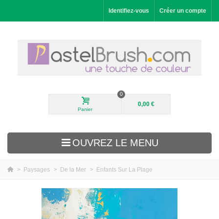
Identifiez-vous
Créer un compte
0
0,00 €
Panier
OUVREZ LE MENU
>
Paysages
>
De la Mer
>
Enfants Sur La Plage
Nouveautés
Paysages