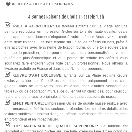
AJOUTEZ À LA LISTE DE SOUHAITS
4 Bonnes Raisons de Choisir PastelBrush
PRÊT À ACCROCHER:
Le tableau Enfants Sur La Plage est une
peinture reproduite en impression Giclée sur toile de haute qualité, idéale
pour apporter une touche d'élégance à votre intérieur. Vous avez le choix
entre deux finitions : une toile tendue sur un solide châssis en bois, prête à
être accrochée avec le système de fixation fourni, ou une toile roulée dans
un tube de protection, idéale pour un encadrement personnalisé. La version
roulée est plus économique et vous permet de réduire les coûts si vous
souhaitez faire encadrer votre toile par un professionnel. Nous offrons la
livraison gratuite en France et dans toute l'Union européenne.
ŒUVRE D'ART EXCLUSIVE:
Enfants Sur La Plage est une œuvre
exclusive créée par PastelBrush et disponible uniquement dans cette
galerie. Vous ne retrouverez pas ce visuel chez d'autres vendeurs de
tableaux ou de décoration murale, ce qui en fait un choix idéal pour ceux qui
recherchent une œuvre originale, différente des productions de masse.
EFFET PEINTURE:
L'impression Giclée de qualité musée restitue avec
une remarquable fidélité les couleurs profondes, les moindres détails et les
textures subtiles du tableau d'origine, offrant un véritable effet peinture, riche
en profondeur et en impact visuel.
DES MATÉRIAUX DE QUALITÉ SUPÉRIEURE:
Ce tableau est
reproduit en impression Giclée sur une toile Premium Fine Art en coton de