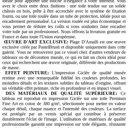
idéale pour apporter une touche d'élégance à votre intérieur. Vous
avez le choix entre deux finitions : une toile tendue sur un solide
châssis en bois, prête à être accrochée avec le système de fixation
fourni, ou une toile roulée dans un tube de protection, idéale pour un
encadrement personnalisé. La version roulée est plus économique et
vous permet de réduire les coûts si vous souhaitez faire encadrer
votre toile par un professionnel. Nous offrons la livraison gratuite en
France et dans toute l'Union européenne.
ŒUVRE D'ART EXCLUSIVE:
Plage D'Amalfi est une œuvre
exclusive créée par PastelBrush et disponible uniquement dans cette
galerie. Vous ne retrouverez pas ce visuel chez d'autres vendeurs de
tableaux ou de décoration murale, ce qui en fait un choix idéal pour
ceux qui recherchent une œuvre originale, différente des productions
de masse.
EFFET PEINTURE:
L'impression Giclée de qualité musée
restitue avec une remarquable fidélité les couleurs profondes, les
moindres détails et les textures subtiles du tableau d'origine, offrant
un véritable effet peinture, riche en profondeur et en impact visuel.
DES MATÉRIAUX DE QUALITÉ SUPÉRIEURE:
Ce
tableau est reproduit en impression Giclée sur une toile Premium
Fine Art en coton de 380 g/m², sélectionnée pour mettre en valeur
chaque détail, chaque nuance et l'intensité des couleurs. La surface
est protégée par un vernis spécial qui contribue à préserver
durablement l'éclat de l'image. L'utilisation de matériaux de qualité
professionnelle garantit une impression sur toile élégante, résistante