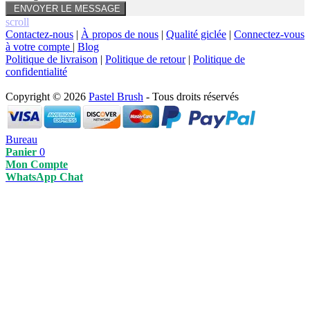
scroll
Contactez-nous
|
À propos de nous
|
Qualité giclée
|
Connectez-vous
à votre compte
|
Blog
Politique de livraison
|
Politique de retour
|
Politique de
confidentialité
Copyright © 2026
Pastel Brush
- Tous droits réservés
Bureau
Panier
0
Mon Compte
WhatsApp Chat