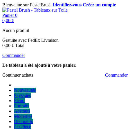
Bienvenue sur PastelBrush
Identifiez-vous
Créer un compte
Panier
0
0,00 €
Aucun produit
Gratuite avec FedEx
Livraison
0,00 €
Total
Commander
Le tableau a été ajouté à votre panier.
Continuer achats
Commander
Nouveautés
Paysages
Fleurs
Portraits
Abstraits
Modernes
Décoratifs
Par Pièce