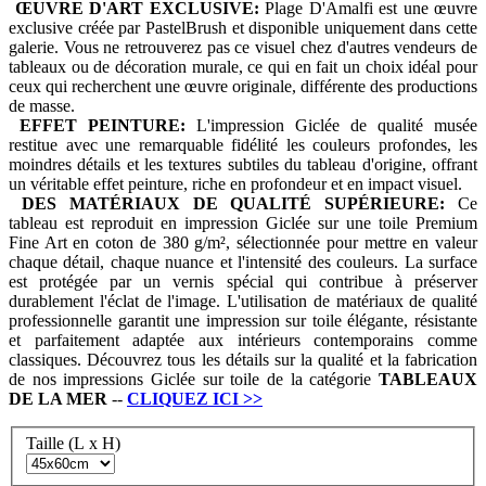
ŒUVRE D'ART EXCLUSIVE:
Plage D'Amalfi est une œuvre
exclusive créée par PastelBrush et disponible uniquement dans cette
galerie. Vous ne retrouverez pas ce visuel chez d'autres vendeurs de
tableaux ou de décoration murale, ce qui en fait un choix idéal pour
ceux qui recherchent une œuvre originale, différente des productions
de masse.
EFFET PEINTURE:
L'impression Giclée de qualité musée
restitue avec une remarquable fidélité les couleurs profondes, les
moindres détails et les textures subtiles du tableau d'origine, offrant
un véritable effet peinture, riche en profondeur et en impact visuel.
DES MATÉRIAUX DE QUALITÉ SUPÉRIEURE:
Ce
tableau est reproduit en impression Giclée sur une toile Premium
Fine Art en coton de 380 g/m², sélectionnée pour mettre en valeur
chaque détail, chaque nuance et l'intensité des couleurs. La surface
est protégée par un vernis spécial qui contribue à préserver
durablement l'éclat de l'image. L'utilisation de matériaux de qualité
professionnelle garantit une impression sur toile élégante, résistante
et parfaitement adaptée aux intérieurs contemporains comme
classiques. Découvrez tous les détails sur la qualité et la fabrication
de nos impressions Giclée sur toile de la catégorie
TABLEAUX
DE LA MER
--
CLIQUEZ ICI
>>
Taille (L x H)