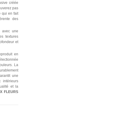
usive créée
ouverez pas
qui en fait
érente des
e avec une
es textures
rofondeur et
produit en
électionnée
ouleurs. La
durablement
garantit une
 intérieurs
alité et la
UX
FLEURS