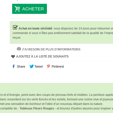
ACHETER
Achat en toute sérénité
: vous disposez de 14 jours pour retourner v
commande si vous n’êtes pas entièrement satisfait de la qualité de l’impr
reçue.
J'AI BESOIN DE PLUS D'INFORMATIONS
AJOUTEZ À LA LISTE DE SOUHAITS
Share
Tweet
Pinterest
 et d’énergie, peint avec des coups de pinceau forts et visibles. La peinture appli
 blanc ressortent sur les verts foncés et les violets, formant une scène vive et jo
et une sensation de bonheur et l’idée d’un nouveau départ dans la nature.
 complète de -
Tableaux Fleurs Rouges -
et trouvez d'autres œuvres pour inspirer 