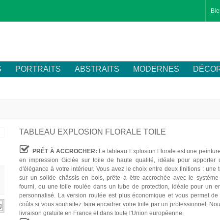
Bie
S
PORTRAITS
ABSTRAITS
MODERNES
DÉCOR
TABLEAU EXPLOSION FLORALE TOILE
PRÊT À ACCROCHER:
Le tableau Explosion Florale est une peintur
en impression Giclée sur toile de haute qualité, idéale pour apporter
d'élégance à votre intérieur. Vous avez le choix entre deux finitions : une 
sur un solide châssis en bois, prête à être accrochée avec le système 
fourni, ou une toile roulée dans un tube de protection, idéale pour un 
personnalisé. La version roulée est plus économique et vous permet de 
coûts si vous souhaitez faire encadrer votre toile par un professionnel. Nou
livraison gratuite en France et dans toute l'Union européenne.