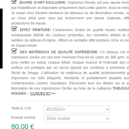
ŒUVRE D'ART EXCLUSIVE:
Explosion Florale est une œuvre excl
par PastelBrush et disponible uniquement dans cette galerie. Vous ne retr
ce visuel chez d'autres vendeurs de tableaux ou de décoration murale, ce 
un choix idéal pour ceux qui recherchent une œuvre originale, diff
productions de masse.
EFFET PEINTURE:
L'impression Giclée de qualité musée restitu
remarquable fidélité les couleurs profondes, les moindres détails et l
subtiles du tableau d'origine, offrant un véritable effet peinture, riche en p
en impact visuel.
DES MATÉRIAUX DE QUALITÉ SUPÉRIEURE:
Ce tableau est re
impression Giclée sur une toile Premium Fine Art en coton de 380 g/m², s
pour mettre en valeur chaque détail, chaque nuance et l'intensité des c
surface est protégée par un vernis spécial qui contribue à préserver 
l'éclat de l'image. L'utilisation de matériaux de qualité professionnelle 
impression sur toile élégante, résistante et parfaitement adaptée aux
contemporains comme classiques. Découvrez tous les détails sur la qu
fabrication de nos impressions Giclée sur toile de la catégorie
TABLEA
ROUGES
--
CLIQUEZ ICI
>>
Taille (L x H)
Envoyé comme
80,00 €