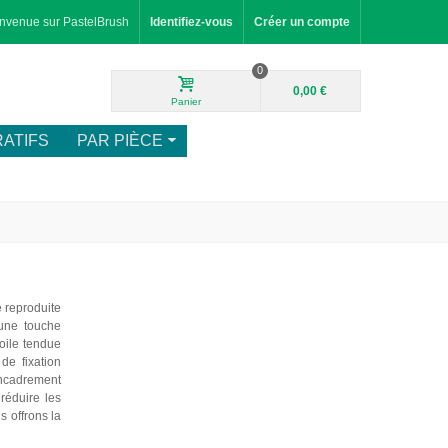
nvenue sur PastelBrush
Identifiez-vous
Créer un compte
0
0,00 €
Panier
ATIFS
PAR PIÈCE
e reproduite
 une touche
toile tendue
de fixation
encadrement
réduire les
s offrons la