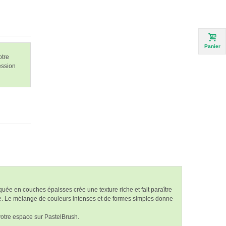
Panier
otre
ession
quée en couches épaisses crée une texture riche et fait paraître
yeuse. Le mélange de couleurs intenses et de formes simples donne
votre espace sur PastelBrush.