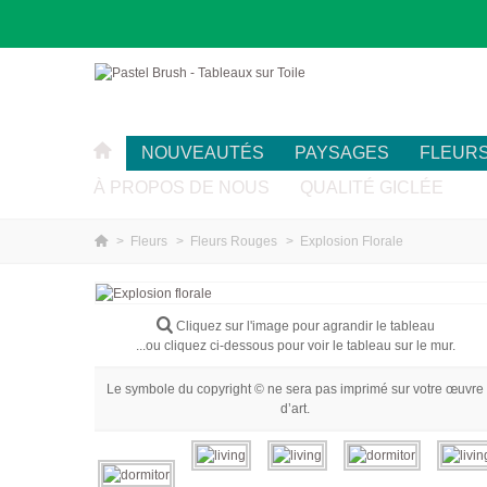
NOUVEAUTÉS
PAYSAGES
FLEUR
À PROPOS DE NOUS
QUALITÉ GICLÉE
>
Fleurs
>
Fleurs Rouges
>
Explosion Florale
Cliquez sur l'image pour agrandir le tableau
...ou cliquez ci-dessous pour voir le tableau sur le mur.
Le symbole du copyright © ne sera pas imprimé sur votre œuvre
d’art.